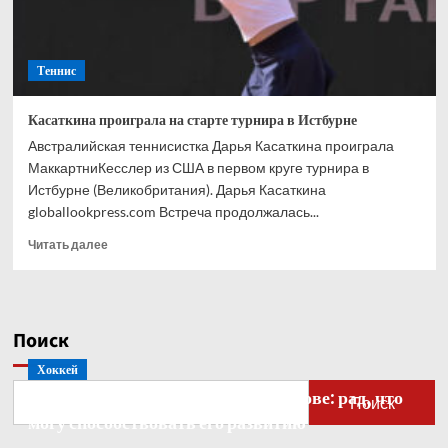
Теннис
Касаткина проиграла на старте турнира в Истбурне
Австралийская теннисистка Дарья Касаткина проиграла
МаккартниКесслер из США в первом круге турнира в
Истбурне (Великобритания). Дарья Касаткина
globallookpress.com Встреча продолжалась...
Прочитать
Читать далее
больше
о
Касаткина
проиграла
Поиск
на
старте
Хоккей
турнира
Бобровский — о голкипере Ахтямове: рад, что
в
Поиск
Истбурне
могу способствовать его развитию