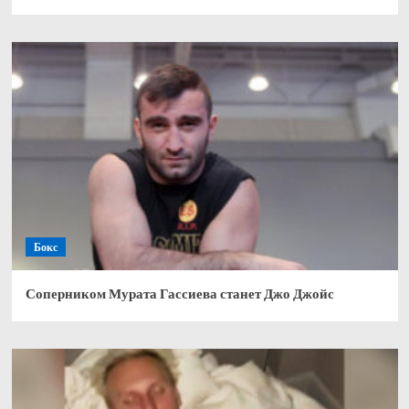
Бокс
Соперником Мурата Гассиева станет Джо Джойс