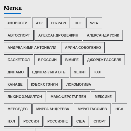
Метки
#НОВОСТИ
ATP
FERRARI
IIHF
WTA
АВТОСПОРТ
АЛЕКСАНДР ОВЕЧКИН
АЛЕКСАНДР УСИК
АНДРЕА КИМИ АНТОНЕЛЛИ
АРИНА СОБОЛЕНКО
БАСКЕТБОЛ
В РОССИИ
В МИРЕ
ДЖОРДЖ РАССЕЛЛ
ДИНАМО
ЕДИНАЯ ЛИГА ВТБ
ЗЕНИТ
КХЛ
КАНАДЕ
КУБОК СТЭНЛИ
ЛОКОМОТИВА
ЛЬЮИС ХЭМИЛТОН
МАКС ФЕРСТАППЕН
МЕКСИКЕ
МЕРСЕДЕС
МИРРА АНДРЕЕВА
МУРАТ ГАССИЕВ
НБА
НХЛ
РОССИЯ
РОССИЯНЕ
США
СПОРТ