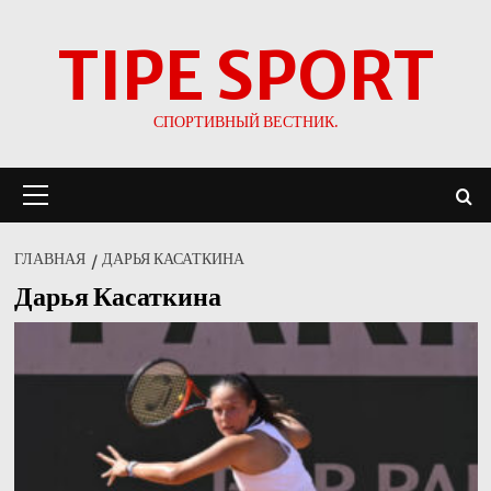
Перейти
TIPE SPORT
к
содержимому
СПОРТИВНЫЙ ВЕСТНИК.
Основное
меню
ГЛАВНАЯ
ДАРЬЯ КАСАТКИНА
Дарья Касаткина