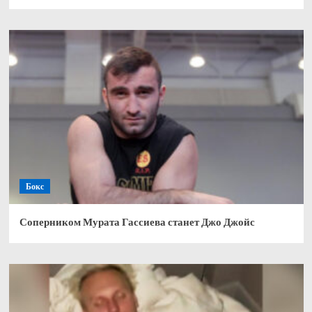
Бокс
Соперником Мурата Гассиева станет Джо Джойс