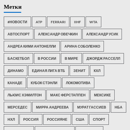
Метки
#НОВОСТИ
ATP
FERRARI
IIHF
WTA
АВТОСПОРТ
АЛЕКСАНДР ОВЕЧКИН
АЛЕКСАНДР УСИК
АНДРЕА КИМИ АНТОНЕЛЛИ
АРИНА СОБОЛЕНКО
БАСКЕТБОЛ
В РОССИИ
В МИРЕ
ДЖОРДЖ РАССЕЛЛ
ДИНАМО
ЕДИНАЯ ЛИГА ВТБ
ЗЕНИТ
КХЛ
КАНАДЕ
КУБОК СТЭНЛИ
ЛОКОМОТИВА
ЛЬЮИС ХЭМИЛТОН
МАКС ФЕРСТАППЕН
МЕКСИКЕ
МЕРСЕДЕС
МИРРА АНДРЕЕВА
МУРАТ ГАССИЕВ
НБА
НХЛ
РОССИЯ
РОССИЯНЕ
США
СПОРТ