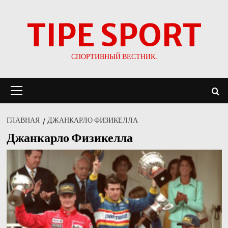
Перейти
TIPE SPORT
к
содержимому
СПОРТИВНЫЙ ВЕСТНИК.
Основное
меню
ГЛАВНАЯ
ДЖАНКАРЛО ФИЗИКЕЛЛА
Джанкарло Физикелла