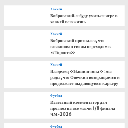
сходы
Хоккей
Хилла
Бобровский: я буду учиться игре в
и
хоккей всю жизнь
Алези,
массовые
аварии
Хоккей
и
Бобровский признался, что
проблемы
взволнован своим переходом в
«Торонто»
Хоккей
Владелец «Вашингтона»: мы
рады, что Овечкин возвращается и
продолжает выдающуюся карьеру
Футбол
Известный комментатор дал
прогноз на все матчи 1/8 финала
ЧМ-2026
Футбол