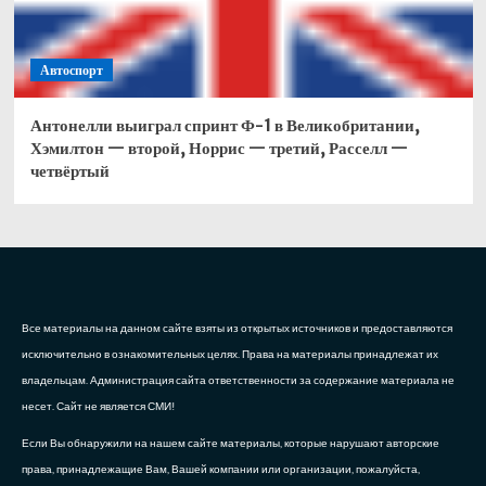
Автоспорт
Антонелли выиграл спринт Ф-1 в Великобритании,
Хэмилтон — второй, Норрис — третий, Расселл —
четвёртый
Все материалы на данном сайте взяты из открытых источников и предоставляются
исключительно в ознакомительных целях. Права на материалы принадлежат их
владельцам. Администрация сайта ответственности за содержание материала не
несет. Сайт не является СМИ!
Если Вы обнаружили на нашем сайте материалы, которые нарушают авторские
права, принадлежащие Вам, Вашей компании или организации, пожалуйста,