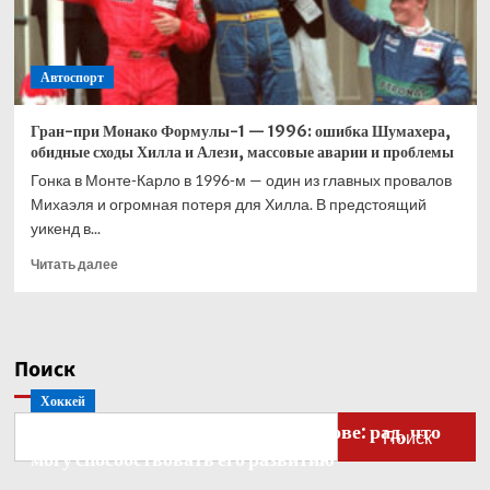
Автоспорт
Гран-при Монако Формулы-1 — 1996: ошибка Шумахера,
обидные сходы Хилла и Алези, массовые аварии и проблемы
Гонка в Монте-Карло в 1996-м — один из главных провалов
Михаэля и огромная потеря для Хилла. В предстоящий
уикенд в...
Прочитать
Читать далее
больше
о
Гран-
при
Поиск
Монако
Формулы-1
Хоккей
—
Бобровский — о голкипере Ахтямове: рад, что
1996:
Поиск
ошибка
могу способствовать его развитию
Шумахера,
обидные