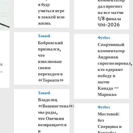
я буду
дал прогноз
учиться игре
на все матчи
в хоккей всю
1/8 финала
жизнь
ЧМ-2026
Хоккей
Футбол
Бобровский
Спортивный
признался,
комментатор
что
Андронов
взволнован
спрогнозировал,
их
своим
кто одержит
..
переходом в
победу в
«Торонто»
матче
Канада —
Хоккей
Марокко
Владелец
«Вашингтона»:
Футбол
мы рады,
Мостовой:
что Овечкин
без
возвращается
Сперцяна и
и
Кордобы