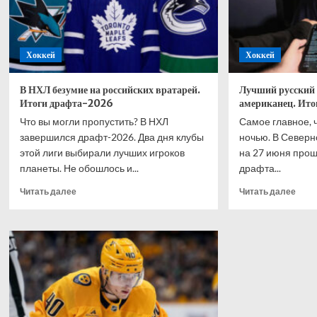
Хоккей
Хоккей
В НХЛ безумие на российских вратарей.
Лучший русский 
Итоги драфта-2026
американец. Ито
Что вы могли пропустить? В НХЛ
Самое главное, 
завершился драфт-2026. Два дня клубы
ночью. В Северн
этой лиги выбирали лучших игроков
на 27 июня про
планеты. Не обошлось и...
драфта...
Прочитать
Проч
Читать далее
Читать далее
больше
боль
о
о
В
Лучш
НХЛ
русс
безумие
на
на
драф
российских
НХЛ
вратарей.
–
Итоги
амер