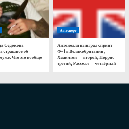
Автоспорт
да Седокова
Антонелли выиграл спринт
а страшное об
Ф-1 в Великобритании,
муже. Что это вообще
Хэмилтон — второй, Норрис —
третий, Расселл — четвёртый