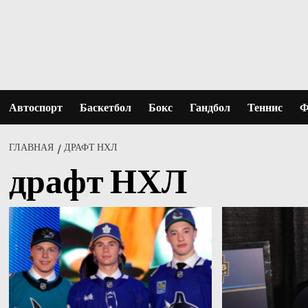
Перейти
к
содержимому
Автоспорт
Баскетбол
Бокс
Гандбол
Теннис
Ф
ГЛАВНАЯ
ДРАФТ НХЛ
драфт НХЛ