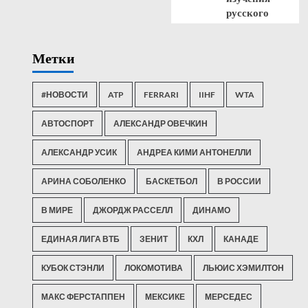
русского
Метки
#НОВОСТИ
ATP
FERRARI
IIHF
WTA
АВТОСПОРТ
АЛЕКСАНДР ОВЕЧКИН
АЛЕКСАНДР УСИК
АНДРЕА КИМИ АНТОНЕЛЛИ
АРИНА СОБОЛЕНКО
БАСКЕТБОЛ
В РОССИИ
В МИРЕ
ДЖОРДЖ РАССЕЛЛ
ДИНАМО
ЕДИНАЯ ЛИГА ВТБ
ЗЕНИТ
КХЛ
КАНАДЕ
КУБОК СТЭНЛИ
ЛОКОМОТИВА
ЛЬЮИС ХЭМИЛТОН
МАКС ФЕРСТАППЕН
МЕКСИКЕ
МЕРСЕДЕС