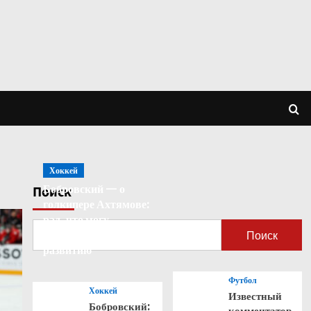
Хоккей
Бобровский — о
Поиск
голкипере Ахтямове:
рад, что могу
способствовать его
Поиск
развитию
Футбол
Хоккей
Известный
Бобровский:
комментатор