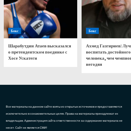
Бокс
Бокс
Шарабутдин Атаев высказался
Ахмед Газгириев: Лу
о претендентском поединке с
воспитать достойного
Хосе Ускатеги
человека, чем чемпио
негодяя
Все материалы на данном сайте взяты из открытых источников и предоставляются
исключительно в ознакомительных целях. Права на материалы принадлежат их
владельцам. Администрация сайта ответственности за содержание материала не
несет. Сайт не является СМИ!