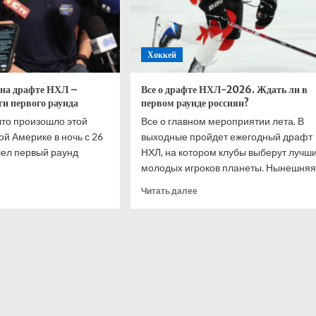
Хоккей
на драфте НХЛ –
Все о драфте НХЛ-2026. Ждать ли в
ги первого раунда
первом раунде россиян?
что произошло этой
Все о главном мероприятии лета. В
ой Америке в ночь с 26
выходные пройдет ежегодный драфт
шел первый раунд
НХЛ, на котором клубы выберут лучш
молодых игроков планеты. Нынешняя.
итать
Прочитать
Читать далее
ше
больше
о
ий
Все
кий
о
драфте
те
НХЛ-2026.
Ждать
ли
иканец.
в