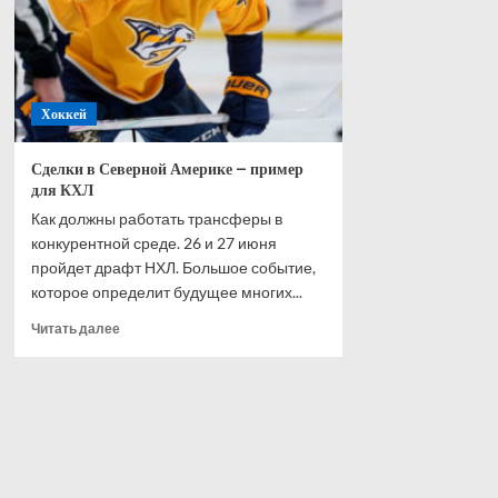
драфта-2026
Итог
перв
раун
Хоккей
Сделки в Северной Америке – пример
для КХЛ
Как должны работать трансферы в
конкурентной среде. 26 и 27 июня
пройдет драфт НХЛ. Большое событие,
которое определит будущее многих...
Прочитать
Читать далее
больше
о
Сделки
в
Северной
Америке
–
пример