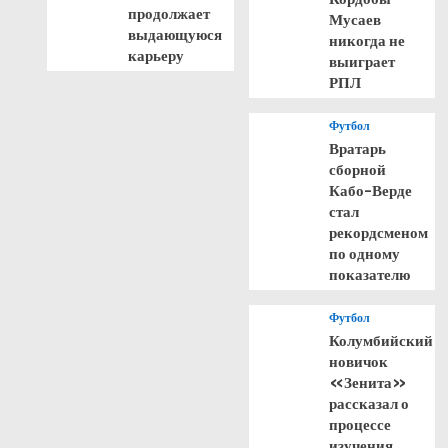
продолжает
Мусаев
выдающуюся
никогда не
карьеру
выиграет
РПЛ
Футбол
Вратарь
сборной
Кабо-Верде
стал
рекордсменом
по одному
показателю
Футбол
Колумбийский
новичок
«Зенита»
рассказал о
процессе
изучения