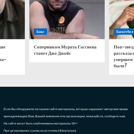
Бокс
Баскетбол
чше
Соперником Мурата Гассиева
Поп-звез
станет Джо Джойс
рассказал
на-
умершем 
было?
Если Вы обнаружили на нашем сайте материалы, которые нарушают авторские права,
принадлежащие Вам, Вашей компании или организации, пожалуйста, сообщите нам.
На сайте могут быть опубликованы материалы 18+!
При цитировании ссылка на источник обязательна.