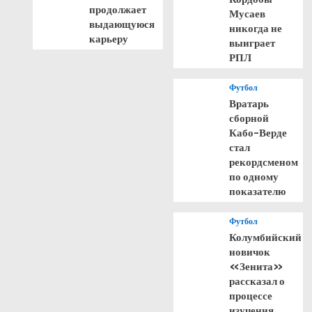
продолжает
Мусаев
выдающуюся
никогда не
карьеру
выиграет
РПЛ
Футбол
Вратарь
сборной
Кабо-Верде
стал
рекордсменом
по одному
показателю
Футбол
Колумбийский
новичок
«Зенита»
рассказал о
процессе
изучения