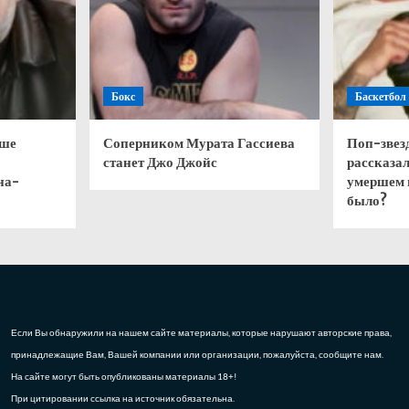
Бокс
Баскетбол
чше
Соперником Мурата Гассиева
Поп-звез
станет Джо Джойс
рассказал
на-
умершем 
было?
Если Вы обнаружили на нашем сайте материалы, которые нарушают авторские права,
принадлежащие Вам, Вашей компании или организации, пожалуйста, сообщите нам.
На сайте могут быть опубликованы материалы 18+!
При цитировании ссылка на источник обязательна.