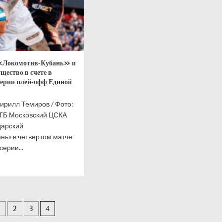
«Локомотив‑Кубань» и
щество в счете в
ерии плей‑офф Единой
ирилл Темиров / Фото:
ВТБ Московский ЦСКА
дарский
нь» в четвертом матче
ерии...
итать
ше
А
рал
инация
2
3
4
омотив‑Кубань»