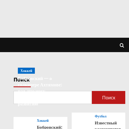
Хоккей
Бобровский — о
Поиск
голкипере Ахтямове:
рад, что могу
способствовать его
Поиск
развитию
Футбол
Хоккей
Известный
Бобровский:
комментатор