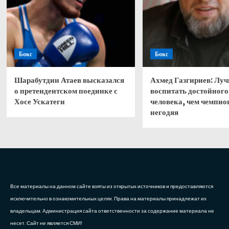
Бокс
Бокс
Шарабутдин Атаев высказался
Ахмед Газгириев: Лу
о претендентском поединке с
воспитать достойного
Хосе Ускатеги
человека, чем чемпио
негодяя
Все материалы на данном сайте взяты из открытых источников и предоставляются
исключительно в ознакомительных целях. Права на материалы принадлежат их
владельцам. Администрация сайта ответственности за содержание материала не
несет. Сайт не является СМИ!