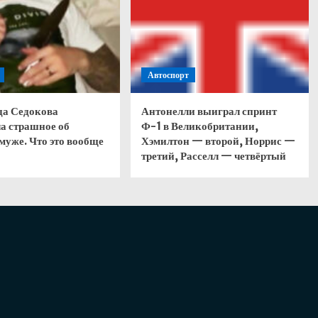
Автоспорт
да Седокова
Антонелли выиграл спринт
а страшное об
Ф-1 в Великобритании,
муже. Что это вообще
Хэмилтон — второй, Норрис —
третий, Расселл — четвёртый