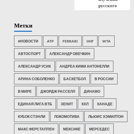
русского
Метки
#НОВОСТИ
ATP
FERRARI
IIHF
WTA
АВТОСПОРТ
АЛЕКСАНДР ОВЕЧКИН
АЛЕКСАНДР УСИК
АНДРЕА КИМИ АНТОНЕЛЛИ
АРИНА СОБОЛЕНКО
БАСКЕТБОЛ
В РОССИИ
В МИРЕ
ДЖОРДЖ РАССЕЛЛ
ДИНАМО
ЕДИНАЯ ЛИГА ВТБ
ЗЕНИТ
КХЛ
КАНАДЕ
КУБОК СТЭНЛИ
ЛОКОМОТИВА
ЛЬЮИС ХЭМИЛТОН
МАКС ФЕРСТАППЕН
МЕКСИКЕ
МЕРСЕДЕС