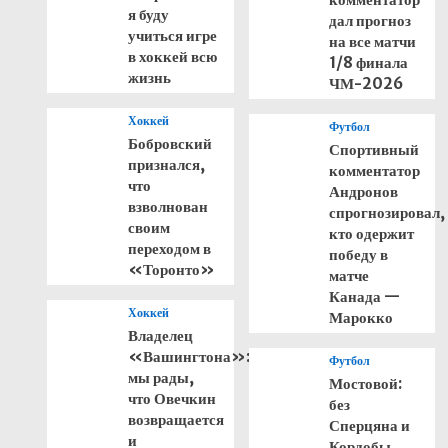
я буду
дал прогноз
учиться игре
на все матчи
в хоккей всю
1/8 финала
жизнь
ЧМ-2026
Хоккей
Футбол
Бобровский
Спортивный
признался,
комментатор
что
Андронов
взволнован
спрогнозировал,
своим
кто одержит
переходом в
победу в
«Торонто»
матче
Канада —
Хоккей
Марокко
Владелец
«Вашингтона»:
Футбол
мы рады,
Мостовой:
что Овечкин
без
возвращается
Сперцяна и
и
Кордобы