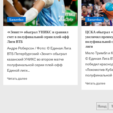
Баскетбол
Баскетбол
«Зенит» обыграл УНИКС и сравнял
ЦСКА обыграл 
счет в полуфинальной серии плей‑офф
увеличил преиму
Лиги ВТБ
полуфинальной с
лиги
Андре Роберсон / Фото: © Единая Лига
Мело Тримбл и К
ВТБ Петербургский «Зенит» обыграл
© Единая Лига 
казанский УНИКС во втором матче
победил красно
полуфинальной серии плей‑офф
«Локомотив‑Куба
Единой лиги...
полуфинальной с
Прочитать
Читать далее
больше
Проч
Читать далее
о
боль
«Зенит»
о
обыграл
ЦСК
УНИКС
обыг
Паг
Назад
1
и
«Лок
сравнял
и