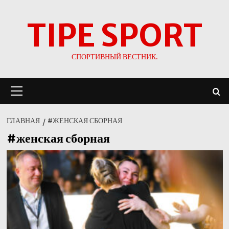
Перейти
TIPE SPORT
к
содержимому
СПОРТИВНЫЙ ВЕСТНИК.
Основное
меню
ГЛАВНАЯ
#ЖЕНСКАЯ СБОРНАЯ
#женская сборная