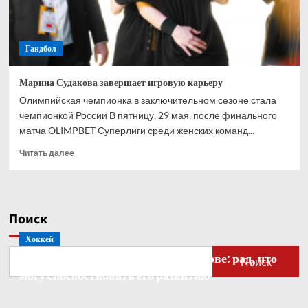
Гандбол
Марина Судакова завершает игровую карьеру
Олимпийская чемпионка в заключительном сезоне стала
чемпионкой России В пятницу, 29 мая, после финального
матча OLIMPBET Суперлиги среди женских команд...
Прочитать
Читать далее
больше
о
Марина
Судакова
Поиск
завершает
игровую
Хоккей
карьеру
Бобровский — о голкипере Ахтямове: рад, что
Поиск
могу способствовать его развитию