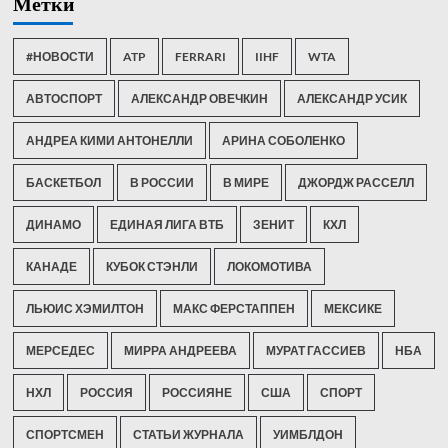
Метки
#НОВОСТИ
ATP
FERRARI
IIHF
WTA
АВТОСПОРТ
АЛЕКСАНДР ОВЕЧКИН
АЛЕКСАНДР УСИК
АНДРЕА КИМИ АНТОНЕЛЛИ
АРИНА СОБОЛЕНКО
БАСКЕТБОЛ
В РОССИИ
В МИРЕ
ДЖОРДЖ РАССЕЛЛ
ДИНАМО
ЕДИНАЯ ЛИГА ВТБ
ЗЕНИТ
КХЛ
КАНАДЕ
КУБОК СТЭНЛИ
ЛОКОМОТИВА
ЛЬЮИС ХЭМИЛТОН
МАКС ФЕРСТАППЕН
МЕКСИКЕ
МЕРСЕДЕС
МИРРА АНДРЕЕВА
МУРАТ ГАССИЕВ
НБА
НХЛ
РОССИЯ
РОССИЯНЕ
США
СПОРТ
СПОРТСМЕН
СТАТЬИ ЖУРНАЛА
УИМБЛДОН