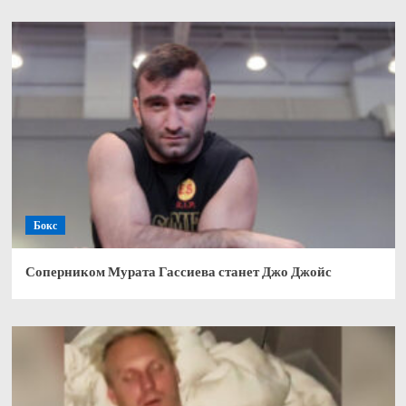
Бокс
Соперником Мурата Гассиева станет Джо Джойс