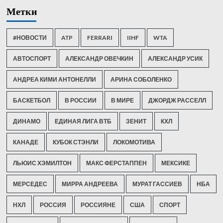
Метки
#НОВОСТИ
ATP
FERRARI
IIHF
WTA
АВТОСПОРТ
АЛЕКСАНДР ОВЕЧКИН
АЛЕКСАНДР УСИК
АНДРЕА КИМИ АНТОНЕЛЛИ
АРИНА СОБОЛЕНКО
БАСКЕТБОЛ
В РОССИИ
В МИРЕ
ДЖОРДЖ РАССЕЛЛ
ДИНАМО
ЕДИНАЯ ЛИГА ВТБ
ЗЕНИТ
КХЛ
КАНАДЕ
КУБОК СТЭНЛИ
ЛОКОМОТИВА
ЛЬЮИС ХЭМИЛТОН
МАКС ФЕРСТАППЕН
МЕКСИКЕ
МЕРСЕДЕС
МИРРА АНДРЕЕВА
МУРАТ ГАССИЕВ
НБА
НХЛ
РОССИЯ
РОССИЯНЕ
США
СПОРТ