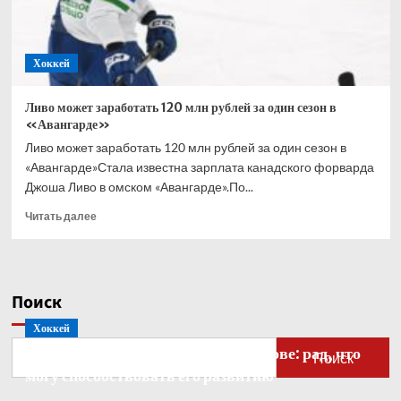
Хоккей
Ливо может заработать 120 млн рублей за один сезон в
«Авангарде»
Ливо может заработать 120 млн рублей за один сезон в
«Авангарде»Стала известна зарплата канадского форварда
Джоша Ливо в омском «Авангарде».По...
Прочитать
Читать далее
больше
о
Ливо
может
Поиск
заработать
120
Хоккей
млн
Бобровский — о голкипере Ахтямове: рад, что
рублей
Поиск
за
могу способствовать его развитию
один
сезон