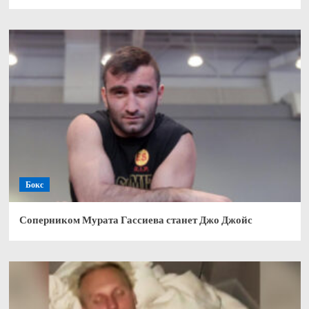
Бокс
Соперником Мурата Гассиева станет Джо Джойс