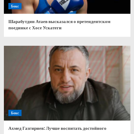
Бокс
Шарабутдин Атаев высказался о претендентском
поединке с Хосе Ускатеги
Бокс
Ахмед Газгириев: Лучше воспитать достойного