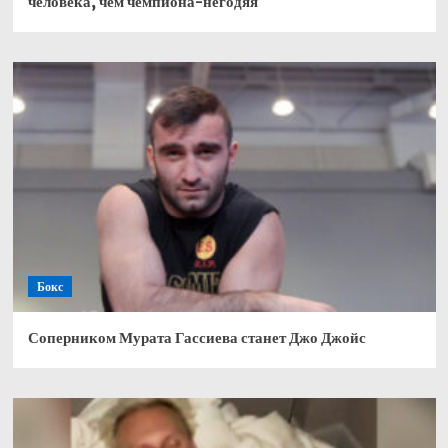
человека, чем чемпиона-негодяя
Бокс
Соперником Мурата Гассиева станет Джо Джойс