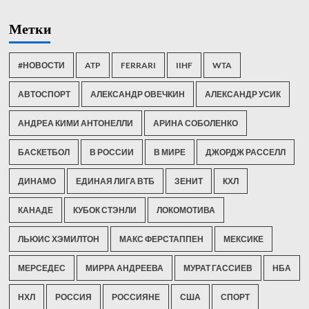
Метки
#НОВОСТИ
ATP
FERRARI
IIHF
WTA
АВТОСПОРТ
АЛЕКСАНДР ОВЕЧКИН
АЛЕКСАНДР УСИК
АНДРЕА КИМИ АНТОНЕЛЛИ
АРИНА СОБОЛЕНКО
БАСКЕТБОЛ
В РОССИИ
В МИРЕ
ДЖОРДЖ РАССЕЛЛ
ДИНАМО
ЕДИНАЯ ЛИГА ВТБ
ЗЕНИТ
КХЛ
КАНАДЕ
КУБОК СТЭНЛИ
ЛОКОМОТИВА
ЛЬЮИС ХЭМИЛТОН
МАКС ФЕРСТАППЕН
МЕКСИКЕ
МЕРСЕДЕС
МИРРА АНДРЕЕВА
МУРАТ ГАССИЕВ
НБА
НХЛ
РОССИЯ
РОССИЯНЕ
США
СПОРТ