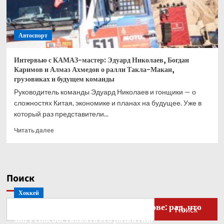
Автоспорт
Интервью с КАМАЗ-мастер: Эдуард Николаев, Богдан
Каримов и Алмаз Ахмедов о ралли Такла-Макан,
грузовиках и будущем команды
Руководитель команды Эдуард Николаев и гонщики — о
сложностях Китая, экономике и планах на будущее. Уже в
который раз представители...
Прочитать
Читать далее
больше
о
Интервью
с
Поиск
КАМАЗ-
мастер:
Хоккей
Эдуард
Бобровский — о голкипере Ахтямове: рад, что
Николаев,
Поиск
Богдан
могу способствовать его развитию
Каримов