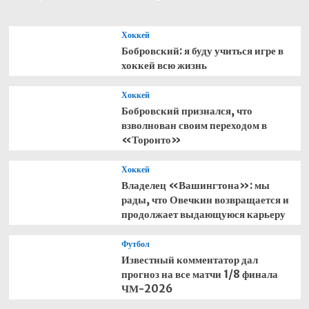
и
Алмаз
Хоккей
Ахмедов
Бобровский: я буду учиться игре в
о
хоккей всю жизнь
ралли
Такла-
Макан,
Хоккей
грузовиках
Бобровский признался, что
и
взволнован своим переходом в
будущем
«Торонто»
команды
Хоккей
Владелец «Вашингтона»: мы
рады, что Овечкин возвращается и
продолжает выдающуюся карьеру
Футбол
Известный комментатор дал
прогноз на все матчи 1/8 финала
ЧМ-2026