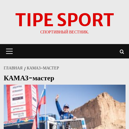
Перейти
TIPE SPORT
к
содержимому
СПОРТИВНЫЙ ВЕСТНИК.
Основное
меню
ГЛАВНАЯ
КАМАЗ-МАСТЕР
КАМАЗ-мастер