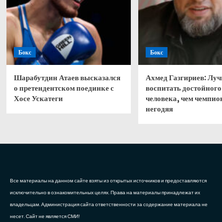
Бокс
Бокс
Шарабутдин Атаев высказался
Ахмед Газгириев: Лу
о претендентском поединке с
воспитать достойного
Хосе Ускатеги
человека, чем чемпио
негодяя
Все материалы на данном сайте взяты из открытых источников и предоставляются
исключительно в ознакомительных целях. Права на материалы принадлежат их
владельцам. Администрация сайта ответственности за содержание материала не
несет. Сайт не является СМИ!