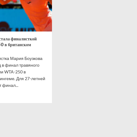
стала финалисткой
0 в британском
стка Мария Боузкова
 в финал травяного
ии WTA-250 в
ингеме. Для 27-летней
 финал...
итать
ше
а
кова
а
листкой
ира