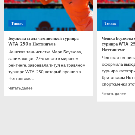
Теннис
Теннис
Боузкова стала чемпионкой турнира
Чешка Боузкова 
WTA-250 в Ноттингеме
турнира WTA-25
Ноттингеме
Чешская теннисистка Мари Боузкова,
Чешская тенниси
занимающая 27-е место в мировом
оформила выход
рейтинге, завоевала титул на травяном
турнира категор
турнире WTA-250, который прошел в
британском Нотт
Ноттингеме...
спортсменки этот
Прочитать
Читать далее
больше
Проч
Читать далее
о
боль
Боузкова
о
стала
Чешк
чемпионкой
Боуз
турнира
стал
WTA-
фина
250
турн