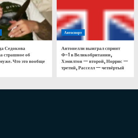
Автоспорт
да Седокова
Антонелли выиграл спринт
а страшное об
Ф-1 в Великобритании,
муже. Что это вообще
Хэмилтон — второй, Норрис —
третий, Расселл — четвёртый