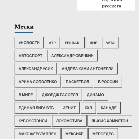
русского
Метки
#НОВОСТИ
ATP
FERRARI
IIHF
WTA
АВТОСПОРТ
АЛЕКСАНДР ОВЕЧКИН
АЛЕКСАНДР УСИК
АНДРЕА КИМИ АНТОНЕЛЛИ
АРИНА СОБОЛЕНКО
БАСКЕТБОЛ
В РОССИИ
В МИРЕ
ДЖОРДЖ РАССЕЛЛ
ДИНАМО
ЕДИНАЯ ЛИГА ВТБ
ЗЕНИТ
КХЛ
КАНАДЕ
КУБОК СТЭНЛИ
ЛОКОМОТИВА
ЛЬЮИС ХЭМИЛТОН
МАКС ФЕРСТАППЕН
МЕКСИКЕ
МЕРСЕДЕС