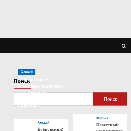
Хоккей
Бобровский — о
Поиск
голкипере Ахтямове:
рад, что могу
способствовать его
Поиск
развитию
Футбол
Хоккей
Известный
Бобровский:
комментатор