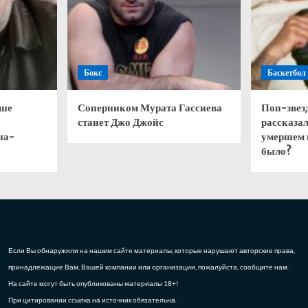
Бокс
Баскетбол
чше
Соперником Мурата Гассиева
Поп-звез
станет Джо Джойс
рассказал
на-
умершем 
было?
Если Вы обнаружили на нашем сайте материалы, которые нарушают авторские права,
принадлежащие Вам, Вашей компании или организации, пожалуйста, сообщите нам.
На сайте могут быть опубликованы материалы 18+!
При цитировании ссылка на источник обязательна.