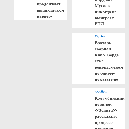
продолжает
Мусаев
выдающуюся
никогда не
карьеру
выиграет
РПЛ
Футбол
Вратарь
сборной
Кабо-Верде
стал
рекордсменом
по одному
показателю
Футбол
Колумбийский
новичок
«Зенита»
рассказал о
процессе
изучения