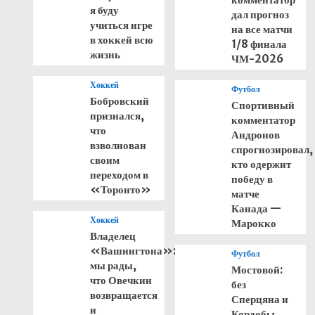
я буду
дал прогноз
учиться игре
на все матчи
в хоккей всю
1/8 финала
жизнь
ЧМ-2026
Хоккей
Футбол
Бобровский
Спортивный
признался,
комментатор
что
Андронов
взволнован
спрогнозировал,
своим
кто одержит
переходом в
победу в
«Торонто»
матче
Канада —
Хоккей
Марокко
Владелец
«Вашингтона»:
Футбол
мы рады,
Мостовой:
что Овечкин
без
возвращается
Сперцяна и
и
Кордобы