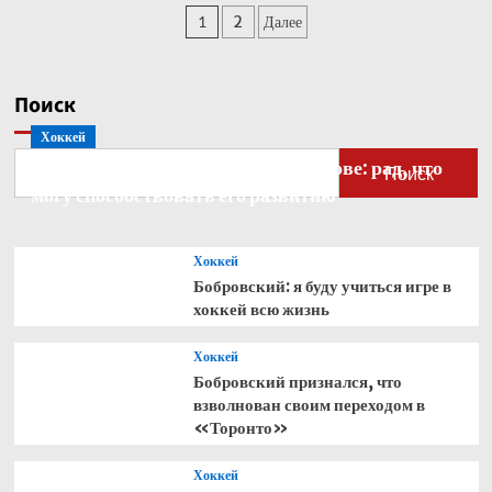
известен
Пагинация
1
2
Далее
рацион
футболистов
записей
сборной
Норвегии
Поиск
на
ЧМ-2026
Хоккей
Бобровский — о голкипере Ахтямове: рад, что
Поиск
могу способствовать его развитию
Хоккей
Бобровский: я буду учиться игре в
хоккей всю жизнь
Хоккей
Бобровский признался, что
взволнован своим переходом в
«Торонто»
Хоккей