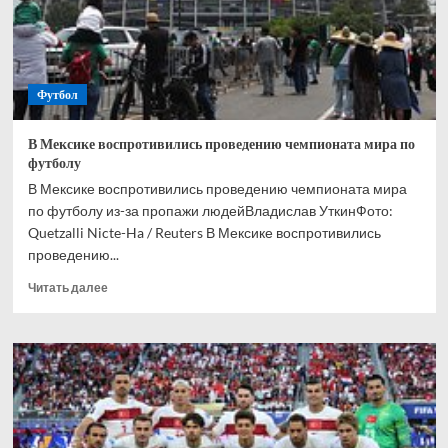
мира-2026
Футбол
В Мексике воспротивились проведению чемпионата мира по
футболу
В Мексике воспротивились проведению чемпионата мира
по футболу из-за пропажи людейВладислав УткинФото:
Quetzalli Nicte-Ha / Reuters В Мексике воспротивились
проведению...
Прочитать
Читать далее
больше
о
В
Мексике
воспротивились
проведению
чемпионата
мира