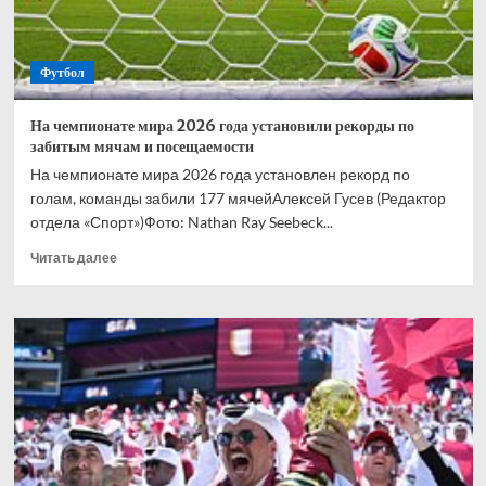
финала
ЧМ-2026
Футбол
На чемпионате мира 2026 года установили рекорды по
забитым мячам и посещаемости
На чемпионате мира 2026 года установлен рекорд по
голам, команды забили 177 мячейАлексей Гусев (Редактор
отдела «Спорт»)Фото: Nathan Ray Seebeck...
Прочитать
Читать далее
больше
о
На
чемпионате
мира
2026
года
установили
рекорды
по
забитым