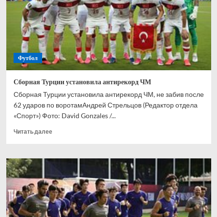
по
футболу
Футбол
Сборная Турции установила антирекорд ЧМ
Сборная Турции установила антирекорд ЧМ, не забив после
62 ударов по воротамАндрей Стрельцов (Редактор отдела
«Спорт») Фото: David Gonzales /...
Прочитать
Читать далее
больше
о
Сборная
Турции
установила
антирекорд
ЧМ