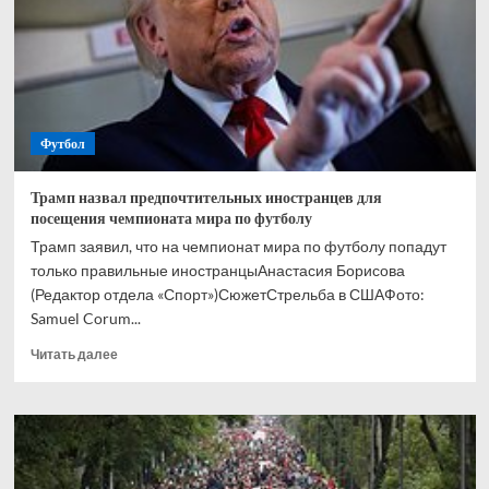
дня
из-
за
матча
сборной
на
ЧМ-2026
Футбол
Трамп назвал предпочтительных иностранцев для
посещения чемпионата мира по футболу
Трамп заявил, что на чемпионат мира по футболу попадут
только правильные иностранцыАнастасия Борисова
(Редактор отдела «Спорт»)СюжетСтрельба в СШАФото:
Samuel Corum...
Прочитать
Читать далее
больше
о
Трамп
назвал
предпочтительных
иностранцев