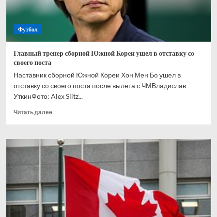
ЧМ-2026
Футбол
Главный тренер сборной Южной Кореи ушел в отставку со
своего поста
Наставник сборной Южной Кореи Хон Мен Бо ушел в
отставку со своего поста после вылета с ЧМВладислав
УткинФото: Alex Slitz...
Прочитать
Читать далее
больше
о
Главный
тренер
сборной
Южной
Кореи
ушел
в
отставку
со