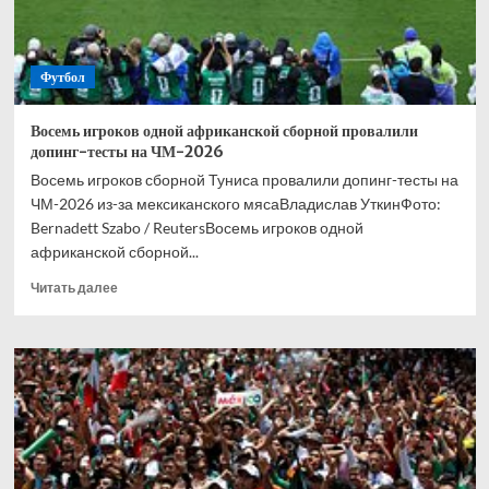
Футбол
Восемь игроков одной африканской сборной провалили
допинг-тесты на ЧМ-2026
Восемь игроков сборной Туниса провалили допинг-тесты на
ЧМ-2026 из-за мексиканского мясаВладислав УткинФото:
Bernadett Szabo / ReutersВосемь игроков одной
африканской сборной...
Прочитать
Читать далее
больше
о
Восемь
игроков
одной
африканской
сборной
провалили
допинг-