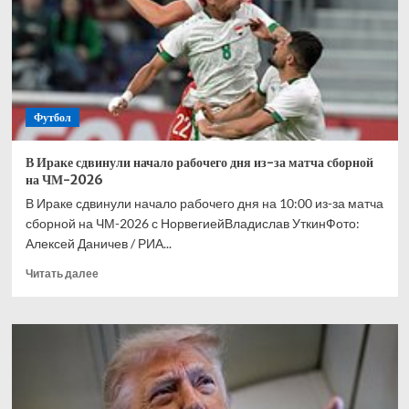
участницы
ЧМ-2026
сбили
дрон
Футбол
В Ираке сдвинули начало рабочего дня из-за матча сборной
на ЧМ-2026
В Ираке сдвинули начало рабочего дня на 10:00 из-за матча
сборной на ЧМ-2026 с НорвегиейВладислав УткинФото:
Алексей Даничев / РИА...
Прочитать
Читать далее
больше
о
В
Ираке
сдвинули
начало
рабочего