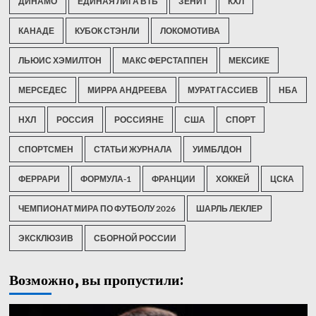
ДИНАМО
ЕДИНАЯ ЛИГА ВТБ
ЗЕНИТ
КХЛ
КАНАДЕ
КУБОК СТЭНЛИ
ЛОКОМОТИВА
ЛЬЮИС ХЭМИЛТОН
МАКС ФЕРСТАППЕН
МЕКСИКЕ
МЕРСЕДЕС
МИРРА АНДРЕЕВА
МУРАТ ГАССИЕВ
НБА
НХЛ
РОССИЯ
РОССИЯНЕ
США
СПОРТ
СПОРТСМЕН
СТАТЬИ ЖУРНАЛА
УИМБЛДОН
ФЕРРАРИ
ФОРМУЛА-1
ФРАНЦИИ
ХОККЕЙ
ЦСКА
ЧЕМПИОНАТ МИРА ПО ФУТБОЛУ 2026
ШАРЛЬ ЛЕКЛЕР
ЭКСКЛЮЗИВ
СБОРНОЙ РОССИИ
Возможно, вы пропустили: