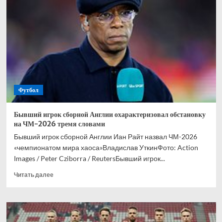
отправят
на
открытие
чемпионата
мира
по
футболу
Футбол
Бывший игрок сборной Англии охарактеризовал обстановку
на ЧМ-2026 тремя словами
Бывший игрок сборной Англии Иан Райт назвал ЧМ-2026
«чемпионатом мира хаоса»Владислав УткинФото: Action
Images / Peter Cziborra / ReutersБывший игрок...
Прочитать
Читать далее
больше
о
Бывший
игрок
сборной