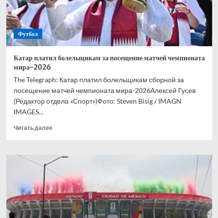
мячам
и
посещаемости
Футбол
Катар платил болельщикам за посещение матчей чемпионата
мира-2026
The Telegraph: Катар платил болельщикам сборной за
посещение матчей чемпионата мира-2026Алексей Гусев
(Редактор отдела «Спорт»)Фото: Steven Bisig / IMAGN
IMAGES...
Прочитать
Читать далее
больше
о
Катар
платил
болельщикам
за
посещение
матчей
чемпионата