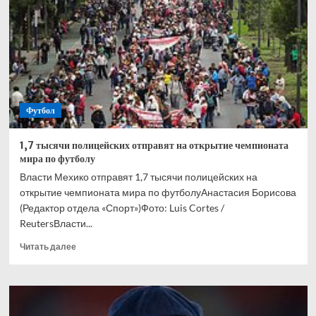
для
посещения
чемпионата
мира
по
футболу
Футбол
1,7 тысячи полицейских отправят на открытие чемпионата
мира по футболу
Власти Мехико отправят 1,7 тысячи полицейских на
открытие чемпионата мира по футболуАнастасия Борисова
(Редактор отдела «Спорт»)Фото: Luis Cortes /
ReutersВласти...
Прочитать
Читать далее
больше
о
1,7
тысячи
полицейских