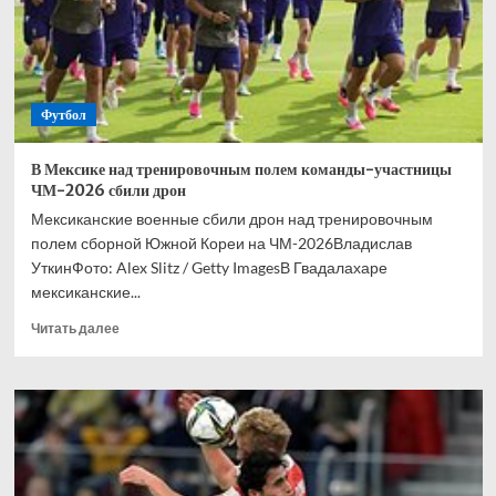
Футбол
В Мексике над тренировочным полем команды-участницы
ЧМ-2026 сбили дрон
Мексиканские военные сбили дрон над тренировочным
полем сборной Южной Кореи на ЧМ-2026Владислав
УткинФото: Alex Slitz / Getty ImagesВ Гвадалахаре
мексиканские...
Прочитать
Читать далее
больше
о
В
Мексике
над
тренировочным
полем
команды-