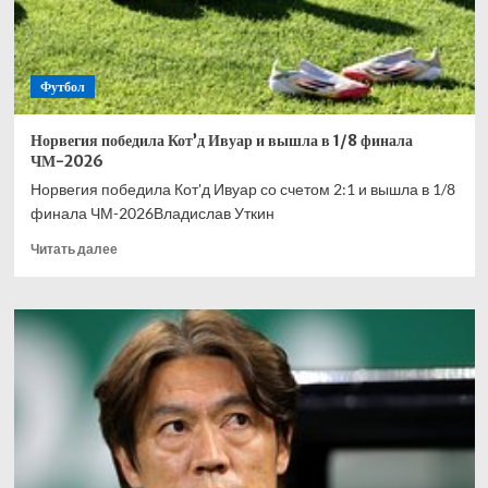
Футбол
Норвегия победила Кот’д Ивуар и вышла в 1/8 финала
ЧМ-2026
Норвегия победила Кот'д Ивуар со счетом 2:1 и вышла в 1/8
финала ЧМ-2026Владислав Уткин
Прочитать
Читать далее
больше
о
Норвегия
победила
Кот’д
Ивуар
и
вышла
в
1/8
финала