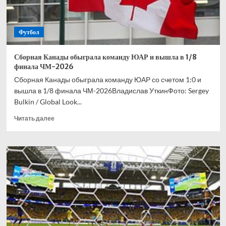
своего
поста
Футбол
Сборная Канады обыграла команду ЮАР и вышла в 1/8
финала ЧМ-2026
Сборная Канады обыграла команду ЮАР со счетом 1:0 и
вышла в 1/8 финала ЧМ-2026Владислав УткинФото: Sergey
Bulkin / Global Look...
Прочитать
Читать далее
больше
о
Сборная
Канады
обыграла
команду
ЮАР
и
вышла
в
1/8