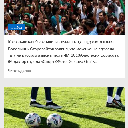
тесты
на
ЧМ-2026
Футбол
Мексиканская болельщица сделала тату на русском языке
Болельщик Старовойтов заявил, что мексиканка сделала
тату на русском языке в честь ЧМ-2018Анастасия Борисова
(Редактор отдела «Спорт»)Фото: Gustavo Graf /...
Прочитать
Читать далее
больше
о
Мексиканская
болельщица
сделала
тату
на
русском
языке