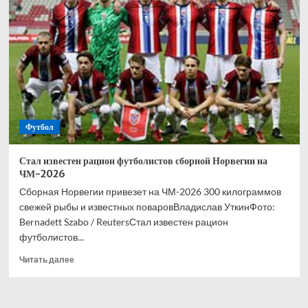
Англии
охарактеризовал
обстановку
на
ЧМ-2026
тремя
словами
Футбол
Стал известен рацион футболистов сборной Норвегии на
ЧМ-2026
Сборная Норвегии привезет на ЧМ-2026 300 килограммов
свежей рыбы и известных поваровВладислав УткинФото:
Bernadett Szabo / ReutersСтал известен рацион
футболистов...
Прочитать
Читать далее
больше
о
Стал