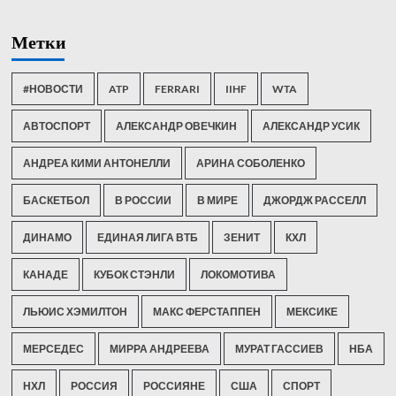
Метки
#НОВОСТИ
ATP
FERRARI
IIHF
WTA
АВТОСПОРТ
АЛЕКСАНДР ОВЕЧКИН
АЛЕКСАНДР УСИК
АНДРЕА КИМИ АНТОНЕЛЛИ
АРИНА СОБОЛЕНКО
БАСКЕТБОЛ
В РОССИИ
В МИРЕ
ДЖОРДЖ РАССЕЛЛ
ДИНАМО
ЕДИНАЯ ЛИГА ВТБ
ЗЕНИТ
КХЛ
КАНАДЕ
КУБОК СТЭНЛИ
ЛОКОМОТИВА
ЛЬЮИС ХЭМИЛТОН
МАКС ФЕРСТАППЕН
МЕКСИКЕ
МЕРСЕДЕС
МИРРА АНДРЕЕВА
МУРАТ ГАССИЕВ
НБА
НХЛ
РОССИЯ
РОССИЯНЕ
США
СПОРТ