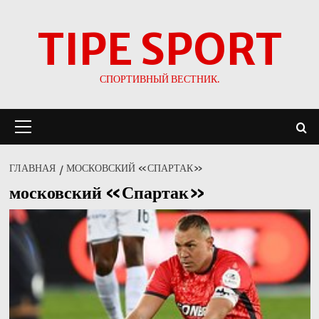
Перейти
TIPE SPORT
к
содержимому
СПОРТИВНЫЙ ВЕСТНИК.
Основное
меню
ГЛАВНАЯ
МОСКОВСКИЙ «СПАРТАК»
московский «Спартак»