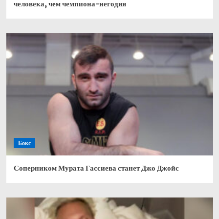
человека, чем чемпиона-негодяя
Бокс
Соперником Мурата Гассиева станет Джо Джойс