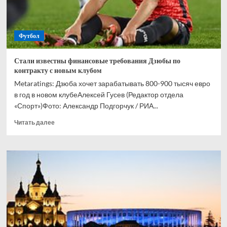
Футбол
Стали известны финансовые требования Дзюбы по
контракту с новым клубом
Metaratings: Дзюба хочет зарабатывать 800-900 тысяч евро
в год в новом клубеАлексей Гусев (Редактор отдела
«Спорт»)Фото: Александр Подгорчук / РИА...
Прочитать
Читать далее
больше
о
Стали
известны
финансовые
требования
Дзюбы
по
контракту
с
новым