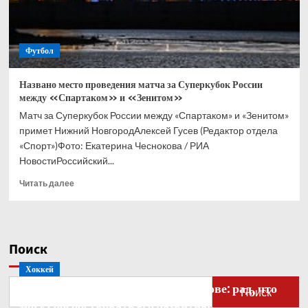
клубом
Футбол
Названо место проведения матча за Суперкубок России
между «Спартаком» и «Зенитом»
Матч за Суперкубок России между «Спартаком» и «Зенитом»
примет Нижний НовгородАлексей Гусев (Редактор отдела
«Спорт»)Фото: Екатерина Чеснокова / РИА
НовостиРоссийский...
Прочитать
Читать далее
больше
о
Названо
место
Поиск
проведения
матча
Хоккей
за
Бобровский — о голкипере Ахтямове: рад, что
Суперкубок
Поиск
России
могу способствовать его развитию