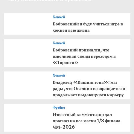
между
«Спартаком»
и
Хоккей
«Зенитом»
Бобровский: я буду учиться игре в
хоккей всю жизнь
Хоккей
Бобровский признался, что
взволнован своим переходом в
«Торонто»
Хоккей
Владелец «Вашингтона»: мы
рады, что Овечкин возвращается и
продолжает выдающуюся карьеру
Футбол
Известный комментатор дал
прогноз на все матчи 1/8 финала
ЧМ-2026