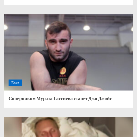
Бокс
Соперником Мурата Гассиева станет Джо Джойс