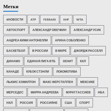
Метки
#НОВОСТИ
ATP
FERRARI
IIHF
WTA
АВТОСПОРТ
АЛЕКСАНДР ОВЕЧКИН
АЛЕКСАНДР УСИК
АНДРЕА КИМИ АНТОНЕЛЛИ
АРИНА СОБОЛЕНКО
БАСКЕТБОЛ
В РОССИИ
В МИРЕ
ДЖОРДЖ РАССЕЛЛ
ДИНАМО
ЕДИНАЯ ЛИГА ВТБ
ЗЕНИТ
КХЛ
КАНАДЕ
КУБОК СТЭНЛИ
ЛОКОМОТИВА
ЛЬЮИС ХЭМИЛТОН
МАКС ФЕРСТАППЕН
МЕКСИКЕ
МЕРСЕДЕС
МИРРА АНДРЕЕВА
МУРАТ ГАССИЕВ
НБА
НХЛ
РОССИЯ
РОССИЯНЕ
США
СПОРТ