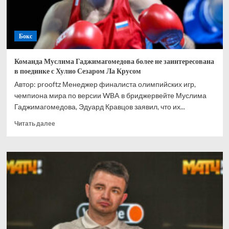
Бокс
Команда Муслима Гаджимагомедова более не заинтересована
в поединке с Хулио Сезаром Ла Крусом
Автор: prooftz Менеджер финалиста олимпийских игр,
чемпиона мира по версии WBA в бриджервейте Муслима
Гаджимагомедова, Эдуард Кравцов заявил, что их...
Прочитать
Читать далее
больше
о
Команда
Муслима
Гаджимагомедова
более
не
заинтересована
в
поединке
с