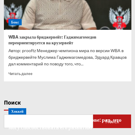
Хулио
Сезаром
Ла
Бокс
Крусом
WBA закрыла бриджервейт: Гаджимагомедов
переориентируется на крузервейт
Автор: prooftz Менеджер чемпиона мира по версии WBA в
бриджервейте Муслима Гаджимагомедова, Эдуард Кравцов
дал комментарий по поводу того, что...
Прочитать
Читать далее
больше
о
WBA
закрыла
Поиск
бриджервейт:
Гаджимагомедов
Хоккей
переориентируется
Бобровский — о голкипере Ахтямове: рад, что
на
Поиск
крузервейт
могу способствовать его развитию