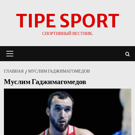
Перейти
TIPE SPORT
к
содержимому
СПОРТИВНЫЙ ВЕСТНИК.
Основное
меню
ГЛАВНАЯ
МУСЛИМ ГАДЖИМАГОМЕДОВ
Муслим Гаджимагомедов