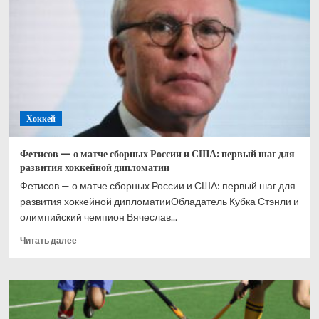
во
время
празднования
победы
в
АХЛ
Хоккей
Фетисов — о матче сборных России и США: первый шаг для
развития хоккейной дипломатии
Фетисов — о матче сборных России и США: первый шаг для
развития хоккейной дипломатииОбладатель Кубка Стэнли и
олимпийский чемпион Вячеслав...
Прочитать
Читать далее
больше
о
Фетисов
—
о