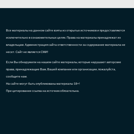
Все материалы на данном сайте взяты из открытых источников и предоставляются
исключительно в ознакомительных целях. Права на материалы принадлежат их
владельцам. Администрация сайта ответственности за содержание материала не
несет. Сайт не является СМИ!
Если Вы обнаружили на нашем сайте материалы, которые нарушают авторские
права, принадлежащие Вам, Вашей компании или организации, пожалуйста,
сообщите нам.
На сайте могут быть опубликованы материалы 18+!
При цитировании ссылка на источник обязательна.