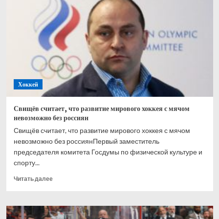
бенди
подал
в
отставку
из-
за
позиции
по
России
Хоккей
Свищёв считает, что развитие мирового хоккея с мячом
невозможно без россиян
Свищёв считает, что развитие мирового хоккея с мячом
невозможно без россиянПервый заместитель
председателя комитета Госдумы по физической культуре и
спорту...
Прочитать
Читать далее
больше
о
Свищёв
считает,