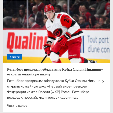
проигнорировала
российских
игроков
«Каролины»
в
материале
о
Кубке
Стэнли
Хоккей
Ротенберг предложил обладателю Кубка Стэнли Никишину
открыть хоккейную школу
Ротенберг предложил обладателю Кубка Стэнли Никишину
открыть хоккейную школуПервый вице-президент
Федерации хоккея России (ФХР) Роман Ротенберг
поздравил российских игроков «Каролина...
Прочитать
Читать далее
больше