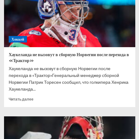
перешёл
в
«Трактор»
Хоккей
Хаукеланда не вызовут в сборную Норвегии после перехода в
«Трактор»
Хаукеланда не вызовут в сборную Норвегии после
перехода в «Трактор»Генеральный менеджер сборной
Норвегии Патрик Торесен сообщил, что голкипера Хенрика
Хаукеланда...
Прочитать
Читать далее
больше
о
Хаукеланда
не
вызовут
в