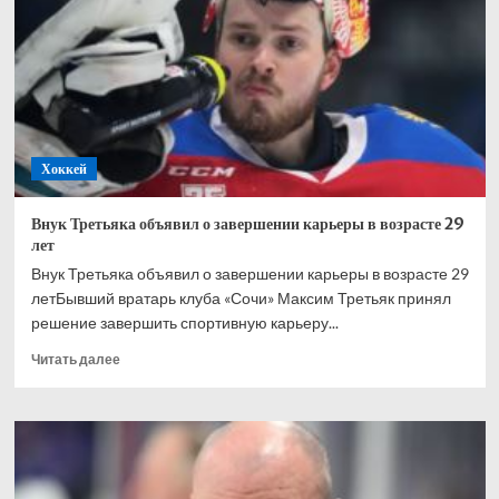
сборную
Норвегии
после
перехода
в
«Трактор»
Хоккей
Внук Третьяка объявил о завершении карьеры в возрасте 29
лет
Внук Третьяка объявил о завершении карьеры в возрасте 29
летБывший вратарь клуба «Сочи» Максим Третьяк принял
решение завершить спортивную карьеру...
Прочитать
Читать далее
больше
о
Внук
Третьяка
объявил
о