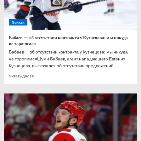
Хоккей
Бабаев — об отсутствии контракта у Кузнецова: мы никуда
не торопимся
Бабаев — об отсутствии контракта у Кузнецова: мы никуда
не торопимсяШуми Бабаев, агент нападающего Евгения
Кузнецова, высказался об отсутствии предложений...
Прочитать
Читать далее
больше
о
Бабаев
—
об
отсутствии
контракта
у
Кузнецова:
мы
никуда