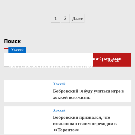
о
Ротенберг
предложил
Пагинация
1
2
Далее
обладателю
Кубка
записей
Стэнли
Никишину
Поиск
открыть
хоккейную
Хоккей
школу
Бобровский — о голкипере Ахтямове: рад, что
Поиск
могу способствовать его развитию
Хоккей
Бобровский: я буду учиться игре в
хоккей всю жизнь
Хоккей
Бобровский признался, что
взволнован своим переходом в
«Торонто»