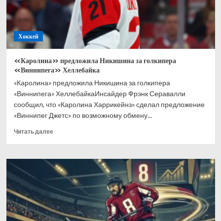
не
торопимся
Хоккей
«Каролина» предложила Никишина за голкипера
«Виннипега» Хеллебайка
«Каролина» предложила Никишина за голкипера
«Виннипега» ХеллебайкаИнсайдер Фрэнк Серавалли
сообщил, что «Каролина Харрикейнз» сделал предложение
«Виннипег Джетс» по возможному обмену...
Прочитать
Читать далее
больше
о
«Каролина»
предложила
Никишина
за
голкипера
«Виннипега»
Хеллебайка