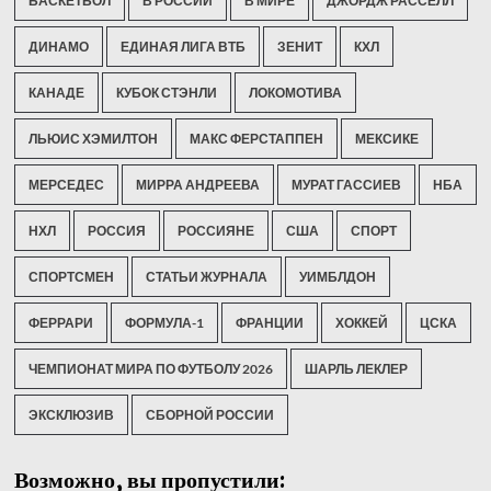
БАСКЕТБОЛ
В РОССИИ
В МИРЕ
ДЖОРДЖ РАССЕЛЛ
ДИНАМО
ЕДИНАЯ ЛИГА ВТБ
ЗЕНИТ
КХЛ
КАНАДЕ
КУБОК СТЭНЛИ
ЛОКОМОТИВА
ЛЬЮИС ХЭМИЛТОН
МАКС ФЕРСТАППЕН
МЕКСИКЕ
МЕРСЕДЕС
МИРРА АНДРЕЕВА
МУРАТ ГАССИЕВ
НБА
НХЛ
РОССИЯ
РОССИЯНЕ
США
СПОРТ
СПОРТСМЕН
СТАТЬИ ЖУРНАЛА
УИМБЛДОН
ФЕРРАРИ
ФОРМУЛА-1
ФРАНЦИИ
ХОККЕЙ
ЦСКА
ЧЕМПИОНАТ МИРА ПО ФУТБОЛУ 2026
ШАРЛЬ ЛЕКЛЕР
ЭКСКЛЮЗИВ
СБОРНОЙ РОССИИ
Возможно, вы пропустили: