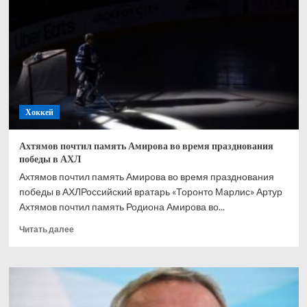
хоккеиста
в
29
лет
Хоккей
Ахтямов почтил память Амирова во время празднования
победы в АХЛ
Ахтямов почтил память Амирова во время празднования
победы в АХЛРоссийский вратарь «Торонто Марлис» Артур
Ахтямов почтил память Родиона Амирова во...
Прочитать
Читать далее
больше
о
Ахтямов
почтил
память
Амирова