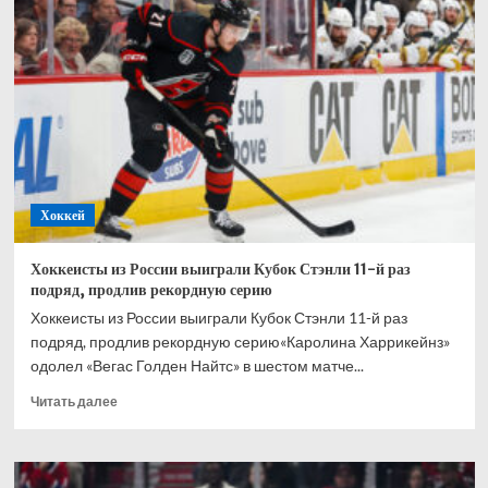
что
развитие
мирового
хоккея
с
мячом
невозможно
без
россиян
Хоккей
Хоккеисты из России выиграли Кубок Стэнли 11-й раз
подряд, продлив рекордную серию
Хоккеисты из России выиграли Кубок Стэнли 11-й раз
подряд, продлив рекордную серию«Каролина Харрикейнз»
одолел «Вегас Голден Найтс» в шестом матче...
Прочитать
Читать далее
больше
о
Хоккеисты
из