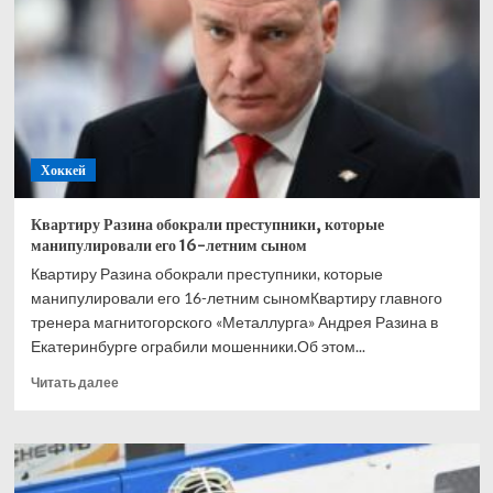
завершении
карьеры
в
возрасте
29
лет
Хоккей
Квартиру Разина обокрали преступники, которые
манипулировали его 16-летним сыном
Квартиру Разина обокрали преступники, которые
манипулировали его 16-летним сыномКвартиру главного
тренера магнитогорского «Металлурга» Андрея Разина в
Екатеринбурге ограбили мошенники.Об этом...
Прочитать
Читать далее
больше
о
Квартиру
Разина
обокрали