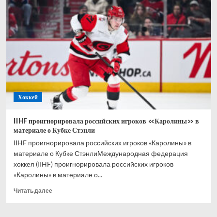
России
выиграли
Кубок
Стэнли
11-
й
раз
подряд,
продлив
рекордную
Хоккей
серию
IIHF проигнорировала российских игроков «Каролины» в
материале о Кубке Стэнли
IIHF проигнорировала российских игроков «Каролины» в
материале о Кубке СтэнлиМеждународная федерация
хоккея (IIHF) проигнорировала российских игроков
«Каролины» в материале о...
Прочитать
Читать далее
больше
о
IIHF