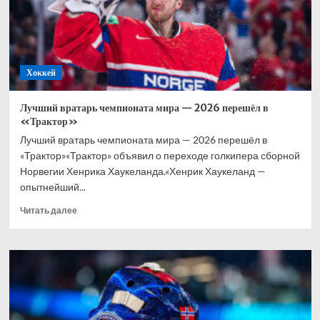
смысла
обсуждать
его
возраст
Хоккей
Лучший вратарь чемпионата мира — 2026 перешёл в
«Трактор»
Лучший вратарь чемпионата мира — 2026 перешёл в
«Трактор»«Трактор» объявил о переходе голкипера сборной
Норвегии Хенрика Хаукеланда.«Хенрик Хаукеланд —
опытнейший...
Прочитать
Читать далее
больше
о
Лучший
вратарь
чемпионата
мира
—
2026