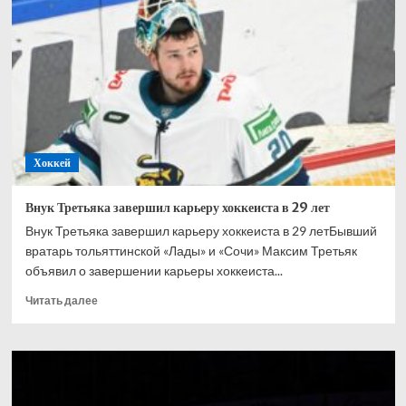
преступники,
которые
манипулировали
его
16-
летним
сыном
Хоккей
Внук Третьяка завершил карьеру хоккеиста в 29 лет
Внук Третьяка завершил карьеру хоккеиста в 29 летБывший
вратарь тольяттинской «Лады» и «Сочи» Максим Третьяк
объявил о завершении карьеры хоккеиста...
Прочитать
Читать далее
больше
о
Внук
Третьяка
завершил
карьеру