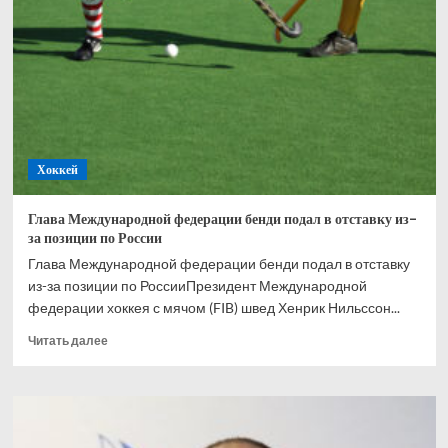
матче
сборных
России
и
США:
первый
шаг
для
развития
Хоккей
хоккейной
дипломатии
Глава Международной федерации бенди подал в отставку из-
за позиции по России
Глава Международной федерации бенди подал в отставку
из-за позиции по РоссииПрезидент Международной
федерации хоккея с мячом (FIB) швед Хенрик Нильссон...
Прочитать
Читать далее
больше
о
Глава
Международной
федерации