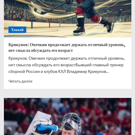
Хоккей
Крикунов: Овечкин продолжает держать отличный уровень,
нет смысла обсуждать его возраст
Крикунов: Овечкин продолжает держать отличный уровень,
нет смысла обсуждать его возрастБывший главный тренер
сборной России и клубов КХЛ Владимир Крикунов...
Прочитать
Читать далее
больше
о
Крикунов:
Овечкин
продолжает
держать
отличный
уровень,
нет