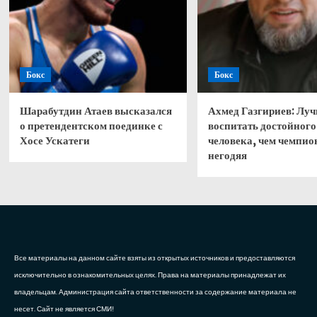
Бокс
Бокс
Шарабутдин Атаев высказался
Ахмед Газгириев: Лу
о претендентском поединке с
воспитать достойного
Хосе Ускатеги
человека, чем чемпио
негодяя
Все материалы на данном сайте взяты из открытых источников и предоставляются
исключительно в ознакомительных целях. Права на материалы принадлежат их
владельцам. Администрация сайта ответственности за содержание материала не
несет. Сайт не является СМИ!