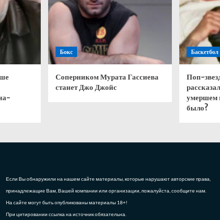
Бокс
Баскетбол
чше
Соперником Мурата Гассиева
Поп-звез
станет Джо Джойс
рассказал
на-
умершем 
было?
Если Вы обнаружили на нашем сайте материалы, которые нарушают авторские права,
принадлежащие Вам, Вашей компании или организации, пожалуйста, сообщите нам.
На сайте могут быть опубликованы материалы 18+!
При цитировании ссылка на источник обязательна.