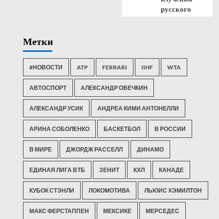
русского
Метки
#НОВОСТИ
ATP
FERRARI
IIHF
WTA
АВТОСПОРТ
АЛЕКСАНДР ОВЕЧКИН
АЛЕКСАНДР УСИК
АНДРЕА КИМИ АНТОНЕЛЛИ
АРИНА СОБОЛЕНКО
БАСКЕТБОЛ
В РОССИИ
В МИРЕ
ДЖОРДЖ РАССЕЛЛ
ДИНАМО
ЕДИНАЯ ЛИГА ВТБ
ЗЕНИТ
КХЛ
КАНАДЕ
КУБОК СТЭНЛИ
ЛОКОМОТИВА
ЛЬЮИС ХЭМИЛТОН
МАКС ФЕРСТАППЕН
МЕКСИКЕ
МЕРСЕДЕС