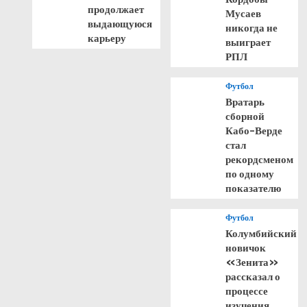
продолжает
Мусаев
выдающуюся
никогда не
карьеру
выиграет
РПЛ
Футбол
Вратарь
сборной
Кабо-Верде
стал
рекордсменом
по одному
показателю
Футбол
Колумбийский
новичок
«Зенита»
рассказал о
процессе
изучения