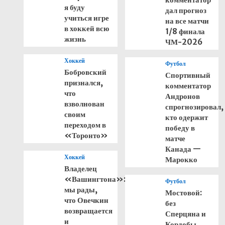
я буду
дал прогноз
учиться игре
на все матчи
в хоккей всю
1/8 финала
жизнь
ЧМ-2026
Хоккей
Футбол
Бобровский
Спортивный
признался,
комментатор
что
Андронов
взволнован
спрогнозировал,
своим
кто одержит
переходом в
победу в
«Торонто»
матче
Канада —
Хоккей
Марокко
Владелец
«Вашингтона»:
Футбол
мы рады,
Мостовой:
что Овечкин
без
возвращается
Сперцяна и
и
Кордобы