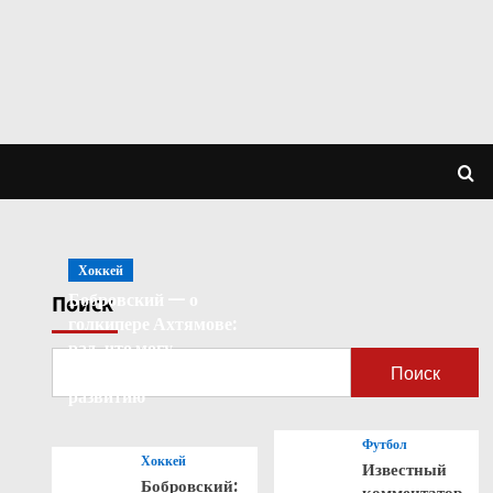
Хоккей
Бобровский — о
Поиск
голкипере Ахтямове:
рад, что могу
способствовать его
Поиск
развитию
Футбол
Хоккей
Известный
Бобровский:
комментатор