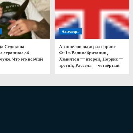
Автоспорт
да Седокова
Антонелли выиграл спринт
а страшное об
Ф-1 в Великобритании,
муже. Что это вообще
Хэмилтон — второй, Норрис —
третий, Расселл — четвёртый