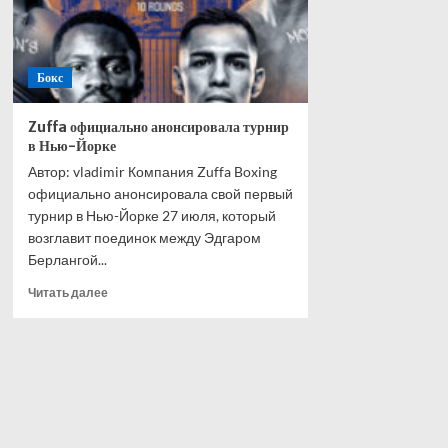
Бокс
Zuffa официально анонсировала турнир
в Нью-Йорке
Автор: vladimir Компания Zuffa Boxing
официально анонсировала свой первый
турнир в Нью-Йорке 27 июля, который
возглавит поединок между Эдгаром
Берлангой...
Прочитать
Читать далее
больше
о
Zuffa
официально
анонсировала
турнир
в
Нью-