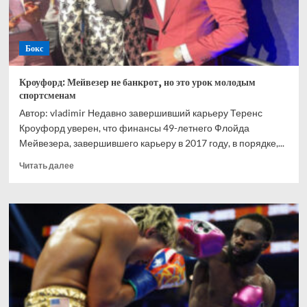
Бокс
Кроуфорд: Мейвезер не банкрот, но это урок молодым
спортсменам
Автор: vladimir Недавно завершивший карьеру Теренс
Кроуфорд уверен, что финансы 49-летнего Флойда
Мейвезера, завершившего карьеру в 2017 году, в порядке,...
Прочитать
Читать далее
больше
о
Кроуфорд:
Мейвезер
не
банкрот,
но
это
урок
молодым
спортсменам