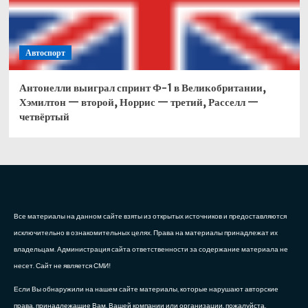
Автоспорт
Антонелли выиграл спринт Ф-1 в Великобритании,
Хэмилтон — второй, Норрис — третий, Расселл —
четвёртый
Все материалы на данном сайте взяты из открытых источников и предоставляются
исключительно в ознакомительных целях. Права на материалы принадлежат их
владельцам. Администрация сайта ответственности за содержание материала не
несет. Сайт не является СМИ!
Если Вы обнаружили на нашем сайте материалы, которые нарушают авторские
права, принадлежащие Вам, Вашей компании или организации, пожалуйста,