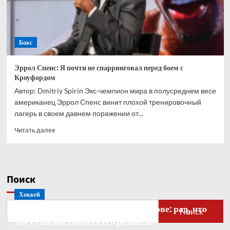
Бокс
Эррол Спенс: Я почти не спарринговал перед боем с
Кроуфордом
Автор: Dmitriy Spirin Экс-чемпион мира в полусреднем весе
американец Эррол Спенс винит плохой тренировочный
лагерь в своем давнем поражении от...
Прочитать
Читать далее
больше
о
Эррол
Спенс:
Поиск
Я
почти
Хоккей
не
Бобровский — о голкипере Ахтямове: рад, что
спарринговал
Поиск
перед
могу способствовать его развитию
боем