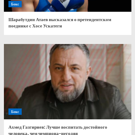
Бокс
Шарабутдин Атаев высказался о претендентском
поединке с Хосе Ускатеги
Бокс
Ахмед Газгириев: Лучше воспитать достойного
человека, чем чемпиона-негодяя