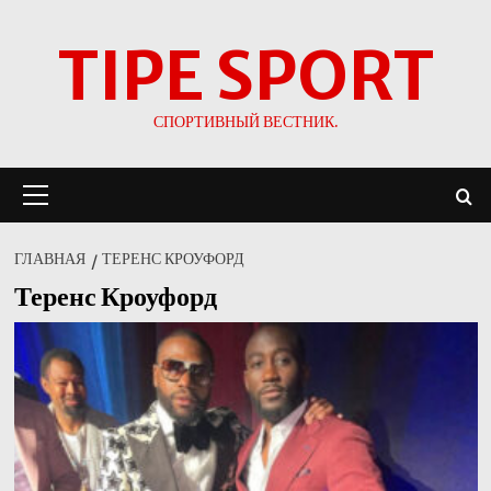
Перейти
TIPE SPORT
к
содержимому
СПОРТИВНЫЙ ВЕСТНИК.
Основное
меню
ГЛАВНАЯ
ТЕРЕНС КРОУФОРД
Теренс Кроуфорд