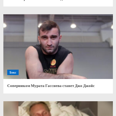
Бокс
Соперником Мурата Гассиева станет Джо Джойс