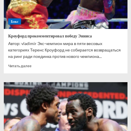
Бокс
Кроуфорд прокомментировал победу Энниса
Автор: vladimir Экс-чемпион мира в пяти весовых
категориях Теренс Кроуфорд не собирается возвращаться
на ринг ради поединка против нового чемпиона...
Прочитать
Читать далее
больше
о
Кроуфорд
прокомментировал
победу
Энниса