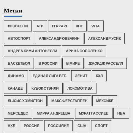
Метки
#НОВОСТИ
ATP
FERRARI
IIHF
WTA
АВТОСПОРТ
АЛЕКСАНДР ОВЕЧКИН
АЛЕКСАНДР УСИК
АНДРЕА КИМИ АНТОНЕЛЛИ
АРИНА СОБОЛЕНКО
БАСКЕТБОЛ
В РОССИИ
В МИРЕ
ДЖОРДЖ РАССЕЛЛ
ДИНАМО
ЕДИНАЯ ЛИГА ВТБ
ЗЕНИТ
КХЛ
КАНАДЕ
КУБОК СТЭНЛИ
ЛОКОМОТИВА
ЛЬЮИС ХЭМИЛТОН
МАКС ФЕРСТАППЕН
МЕКСИКЕ
МЕРСЕДЕС
МИРРА АНДРЕЕВА
МУРАТ ГАССИЕВ
НБА
НХЛ
РОССИЯ
РОССИЯНЕ
США
СПОРТ