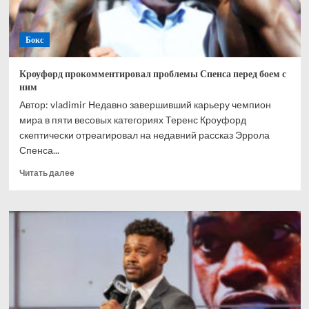
Бокс
Кроуфорд прокомментировал проблемы Спенса перед боем с
ним
Автор: vladimir Недавно завершивший карьеру чемпион
мира в пяти весовых категориях Теренс Кроуфорд
скептически отреагировал на недавний рассказ Эррола
Спенса...
Прочитать
Читать далее
больше
о
Кроуфорд
прокомментировал
проблемы
Спенса
перед
боем
с
ним