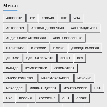
Метки
#НОВОСТИ
ATP
FERRARI
IIHF
WTA
АВТОСПОРТ
АЛЕКСАНДР ОВЕЧКИН
АЛЕКСАНДР УСИК
АНДРЕА КИМИ АНТОНЕЛЛИ
АРИНА СОБОЛЕНКО
БАСКЕТБОЛ
В РОССИИ
В МИРЕ
ДЖОРДЖ РАССЕЛЛ
ДИНАМО
ЕДИНАЯ ЛИГА ВТБ
ЗЕНИТ
КХЛ
КАНАДЕ
КУБОК СТЭНЛИ
ЛОКОМОТИВА
ЛЬЮИС ХЭМИЛТОН
МАКС ФЕРСТАППЕН
МЕКСИКЕ
МЕРСЕДЕС
МИРРА АНДРЕЕВА
МУРАТ ГАССИЕВ
НБА
НХЛ
РОССИЯ
РОССИЯНЕ
США
СПОРТ