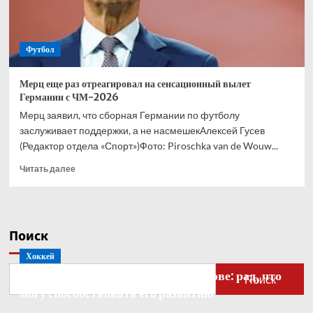
Футбол
Мерц еще раз отреагировал на сенсационный вылет
Германии с ЧМ-2026
Мерц заявил, что сборная Германии по футболу
заслуживает поддержки, а не насмешекАлексей Гусев
(Редактор отдела «Спорт»)Фото: Piroschka van de Wouw...
Прочитать
Читать далее
больше
о
Мерц
еще
Поиск
раз
отреагировал
Хоккей
на
Бобровский — о голкипере Ахтямове: рад, что
сенсационный
Поиск
вылет
могу способствовать его развитию
Германии
с