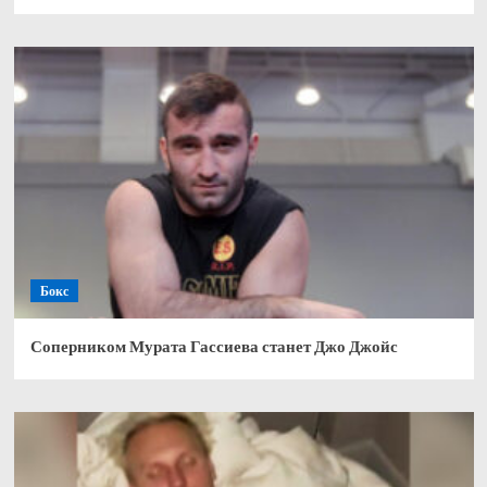
Бокс
Соперником Мурата Гассиева станет Джо Джойс