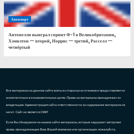
Автоспорт
Антонелли выиграл спринт Ф-1 в Великобритании,
Хэмилтон — второй, Норрис — третий, Расселл —
четвёртый
Все материалы на данном сайте взяты из открытых источников и предоставляются
исключительно в ознакомительных целях. Права на материалы принадлежат их
владельцам. Администрация сайта ответственности за содержание материала не
несет. Сайт не является СМИ!
Если Вы обнаружили на нашем сайте материалы, которые нарушают авторские
права, принадлежащие Вам, Вашей компании или организации, пожалуйста,