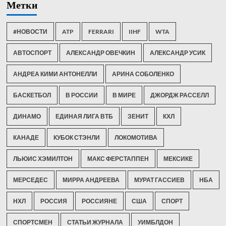
Метки
#НОВОСТИ
ATP
FERRARI
IIHF
WTA
АВТОСПОРТ
АЛЕКСАНДР ОВЕЧКИН
АЛЕКСАНДР УСИК
АНДРЕА КИМИ АНТОНЕЛЛИ
АРИНА СОБОЛЕНКО
БАСКЕТБОЛ
В РОССИИ
В МИРЕ
ДЖОРДЖ РАССЕЛЛ
ДИНАМО
ЕДИНАЯ ЛИГА ВТБ
ЗЕНИТ
КХЛ
КАНАДЕ
КУБОК СТЭНЛИ
ЛОКОМОТИВА
ЛЬЮИС ХЭМИЛТОН
МАКС ФЕРСТАППЕН
МЕКСИКЕ
МЕРСЕДЕС
МИРРА АНДРЕЕВА
МУРАТ ГАССИЕВ
НБА
НХЛ
РОССИЯ
РОССИЯНЕ
США
СПОРТ
СПОРТСМЕН
СТАТЬИ ЖУРНАЛА
УИМБЛДОН