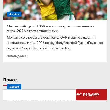
матче
на
ЧМ
Футбол
Мексика обыграла ЮАР в матче открытия чемпионата
мира-2026 с тремя удалениями
Мексика со счетом 2:0 обыграла ЮАР в матче открытия
чемпионата мира-2026 по футболуАлексей Гусев (Редактор
отдела «Спорт»)Фото: Kai Pfaffenbach /...
Прочитать
Читать далее
больше
о
Мексика
обыграла
Поиск
ЮАР
в
Хоккей
матче
Бобровский — о голкипере Ахтямове: рад, что
открытия
Поиск
чемпионата
могу способствовать его развитию
мира-2026
с