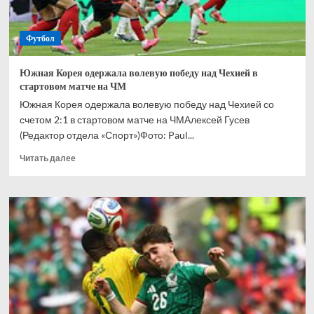
Футбол
Южная Корея одержала волевую победу над Чехией в
стартовом матче на ЧМ
Южная Корея одержала волевую победу над Чехией со
счетом 2:1 в стартовом матче на ЧМАлексей Гусев
(Редактор отдела «Спорт»)Фото: Paul...
Прочитать
Читать далее
больше
о
Южная
Корея
одержала
волевую
победу
над
Чехией
в
стартовом