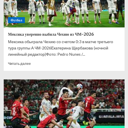
Футбол
Мексика уверенно выбила Чехию из ЧМ-2026
Мексика обыграла Чехию со счетом 0:3 в матче третьего
тура группы А ЧМ-2026Екатерина Щербакова (ночной
линейный редактор)Фото: Pedro Nunes /...
Прочитать
Читать далее
больше
о
Мексика
уверенно
выбила
Чехию
из
ЧМ-2026