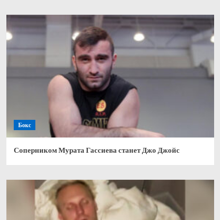
Бокс
Соперником Мурата Гассиева станет Джо Джойс