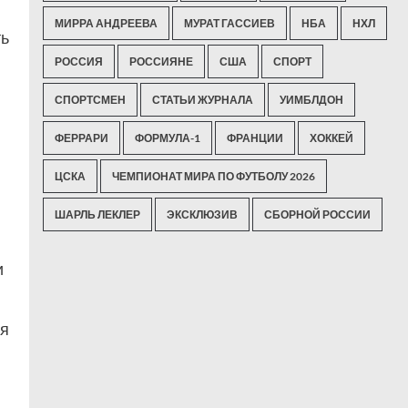
МИРРА АНДРЕЕВА
МУРАТ ГАССИЕВ
НБА
НХЛ
ть
РОССИЯ
РОССИЯНЕ
США
СПОРТ
СПОРТСМЕН
СТАТЬИ ЖУРНАЛА
УИМБЛДОН
ФЕРРАРИ
ФОРМУЛА-1
ФРАНЦИИ
ХОККЕЙ
ЦСКА
ЧЕМПИОНАТ МИРА ПО ФУТБОЛУ 2026
ШАРЛЬ ЛЕКЛЕР
ЭКСКЛЮЗИВ
СБОРНОЙ РОССИИ
и
ся
.