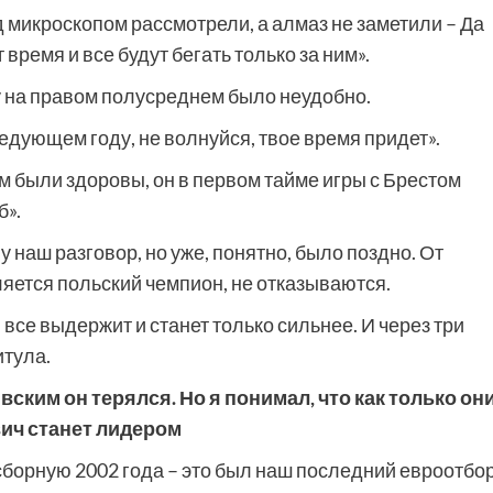
од микроскопом рассмотрели, а алмаз не заметили – Да
 время и все будут бегать только за ним».
у на правом полусреднем было неудобно.
ледующем году, не волнуйся, твое время придет».
м были здоровы, он в первом тайме игры с Брестом
б».
 наш разговор, но уже, понятно, было поздно. От
яется польский чемпион, не отказываются.
н все выдержит и станет только сильнее. И через три
итула.
ским он терялся. Но я понимал, что как только он
вич станет лидером
сборную 2002 года – это был наш последний евроотбо