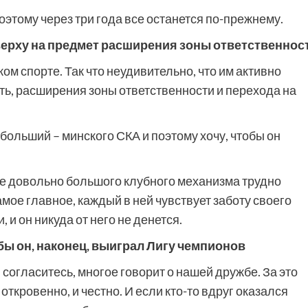
Поэтому через три года все останется по-прежнему.
верху на предмет расширения зоны ответственнос
ом спорте. Так что неудивительно, что им активно
ть, расширения зоны ответственности и перехода на
больший – минского СКА и поэтому хочу, чтобы он
е довольно большого клубного механизма трудно
амое главное, каждый в ней чувствует заботу своего
, и он никуда от него не денется.
бы он, наконец, выиграл Лигу чемпионов
, согласитесь, многое говорит о нашей дружбе. За это
откровенно, и честно. И если кто-то вдруг оказался