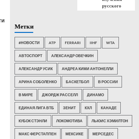
русского
ти
Метки
#НОВОСТИ
ATP
FERRARI
IIHF
WTA
АВТОСПОРТ
АЛЕКСАНДР ОВЕЧКИН
АЛЕКСАНДР УСИК
АНДРЕА КИМИ АНТОНЕЛЛИ
АРИНА СОБОЛЕНКО
БАСКЕТБОЛ
В РОССИИ
В МИРЕ
ДЖОРДЖ РАССЕЛЛ
ДИНАМО
ЕДИНАЯ ЛИГА ВТБ
ЗЕНИТ
КХЛ
КАНАДЕ
КУБОК СТЭНЛИ
ЛОКОМОТИВА
ЛЬЮИС ХЭМИЛТОН
МАКС ФЕРСТАППЕН
МЕКСИКЕ
МЕРСЕДЕС