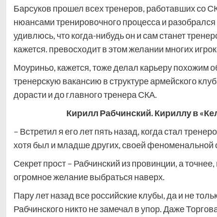
Барсуков прошел всех тренеров, работавших со СК
нюансами тренировочного процесса и разобрался в
удивлюсь, что когда-нибудь он и сам станет тренеро
кажется. превосходит в этом желании многих игрок
Моуриньо, кажется, тоже делал карьеру похожим о
тренерскую вакансию в структуре армейского клуб
дорасти и до главного тренера СКА.
Кирилл Рабчинский. Кириллу в «Кел
– Встретил я его лет пять назад, когда стал трене
хотя был и младше других, своей феноменальной 
Секрет прост – Рабчинский из провинции, а точнее,
огромное желание выбраться наверх.
Пару лет назад все российские клубы, да и не тол
Рабчинского никто не замечал в упор. Даже Торгов