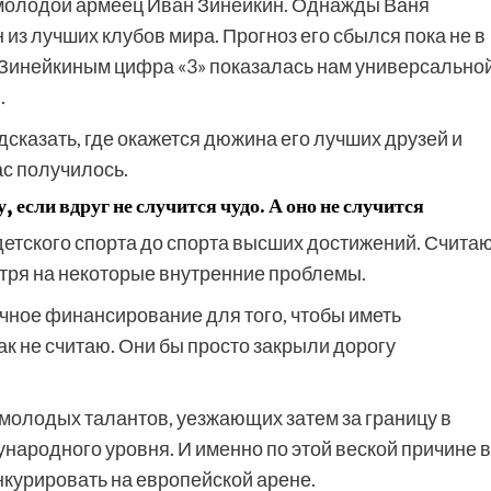
молодой армеец Иван Зинейкин. Однажды Ваня
 из лучших клубов мира. Прогноз его сбылся пока не в
ая Зинейкиным цифра «3» показалась нам универсальной
.
сказать, где окажется дюжина его лучших друзей и
ас получилось.
если вдруг не случится чудо. А оно не случится
 детского спорта до спорта высших достижений. Считаю
отря на некоторые внутренние проблемы.
очное финансирование для того, чтобы иметь
ак не считаю. Они бы просто закрыли дорогу
молодых талантов, уезжающих затем за границу в
народного уровня. И именно по этой веской причине в
курировать на европейской арене.