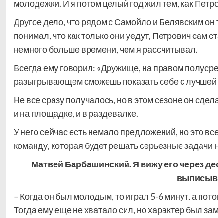
молодежки. И я потом целый год жил тем, как Петро
Другое дело, что рядом с Самойло и Белявским он 
понимал, что как только они уедут, Петрович сам 
немного больше времени, чем я рассчитывал.
Всегда ему говорил: «Дружище, на правом полусре
разыгрывающем сможешь показать себе с лучшей 
Не все сразу получалось, но в этом сезоне он сде
и на площадке, и в раздевалке.
У него сейчас есть немало предложений, но это все 
команду, которая будет решать серьезные задачи 
Матвей Барбашинский. Я вижу его через де
выписыва
– Когда он был молодым, то играл 5-6 минут, а по
Тогда ему еще не хватало сил, но характер был зам