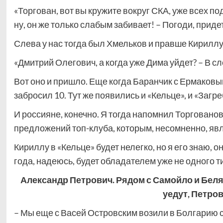
«Торгован, вот вы кружите вокруг СКА, уже всех п
ну, он же только слабым забивает! – Погоди, придет
Слева у нас тогда был Хмельков и правше Кирилл
«Дмитрий Олегович, а когда уже Дима уйдет? – В с
Вот оно и пришло. Еще когда Баранчик с Ермаковы
забросил 10. Тут же появились и «Кельце», и «Загре
И россияне, конечно. Я тогда напомнил Торгованову
предложений топ-клуба, которым, несомненно, явл
Кириллу в «Кельце» будет нелегко, но я его знаю, о
года, надеюсь, будет обладателем уже не одного т
Александр Петрович. Рядом с Самойло и Беляв
уедут, Петро
– Мы еще с Васей Островским возили в Болгарию 