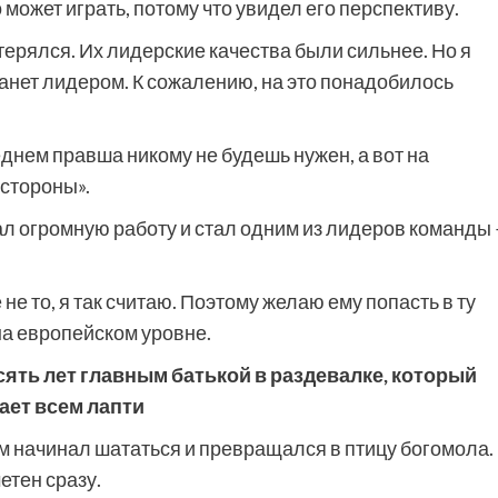
 может играть, потому что увидел его перспективу.
терялся. Их лидерские качества были сильнее. Но я
станет лидером. К сожалению, на это понадобилось
днем правша никому не будешь нужен, а вот на
стороны».
лал огромную работу и стал одним из лидеров команды 
не то, я так считаю. Поэтому желаю ему попасть в ту
на европейском уровне.
сять лет главным батькой в раздевалке, который
ет всем лапти
том начинал шататься и превращался в птицу богомола.
етен сразу.