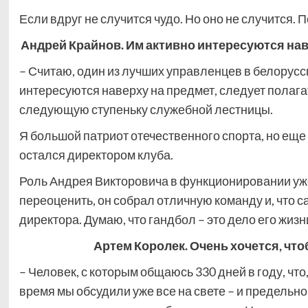
Если вдруг не случится чудо. Но оно не случится. 
Андрей Крайнов. Им активно интересуются на
– Считаю, один из лучших управленцев в белорусск
интересуются наверху на предмет, следует полага
следующую ступеньку служебной лестницы.
Я большой патриот отечественного спорта, но еще 
остался директором клуба.
Роль Андрея Викторовича в функционировании уж
переоценить, он собрал отличную команду и, что с
директора. Думаю, что гандбол – это дело его жизни
Артем Королек. Очень хочется, что
– Человек, с которым общаюсь 330 дней в году, что
время мы обсудили уже все на свете – и предельно 