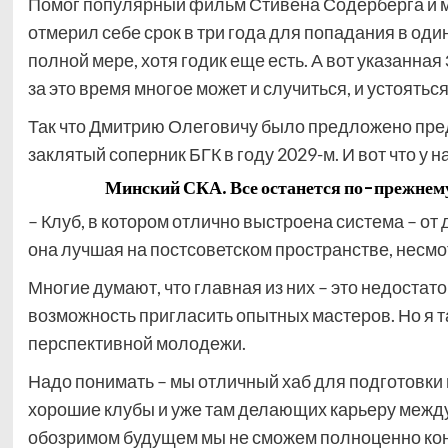
Помог популярный фильм Стивена Содерберга и 
отмерил себе срок в три года для попадания в один
полной мере, хотя годик еще есть. А вот указанн
за
это время многое может и случиться, и устояться
Так что Дмитрию Олеговичу было предложено пред
заклятый соперник БГК в году 2029-м. И вот что у н
Минский СКА. Все останется по-прежнему, 
– Клуб, в котором отлично выстроена система – от
она лучшая на постсоветском пространстве, несм
Многие думают, что главная из них – это недостат
возможность пригласить опытных мастеров. Но я т
перспективной молодежи.
Надо понимать – мы отличный хаб для подготовки 
хорошие клубы и уже там делающих карьеру между
обозримом будущем мы не сможем полноценно кон