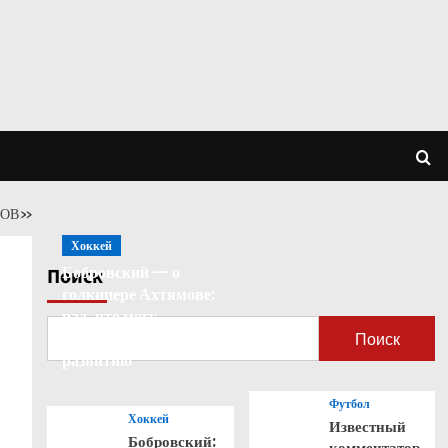
ТОВ»
Хоккей
Бобровский — о
Поиск
голкипере Ахтямове:
рад, что могу
способствовать его
Поиск
развитию
Футбол
Хоккей
Известный
Бобровский:
комментатор