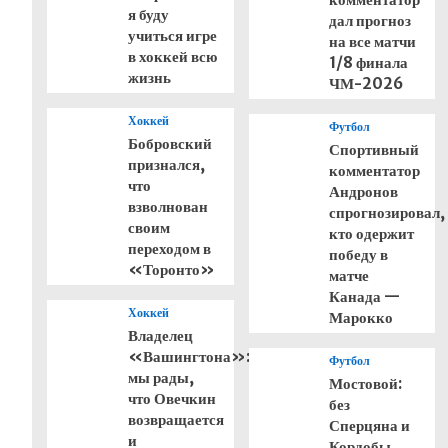
я буду
дал прогноз
учиться игре
на все матчи
в хоккей всю
1/8 финала
жизнь
ЧМ-2026
Хоккей
Футбол
Бобровский
Спортивный
признался,
комментатор
что
Андронов
взволнован
спрогнозировал,
своим
кто одержит
переходом в
победу в
«Торонто»
матче
Канада —
Хоккей
Марокко
Владелец
«Вашингтона»:
Футбол
мы рады,
Мостовой:
что Овечкин
без
возвращается
Сперцяна и
и
Кордобы