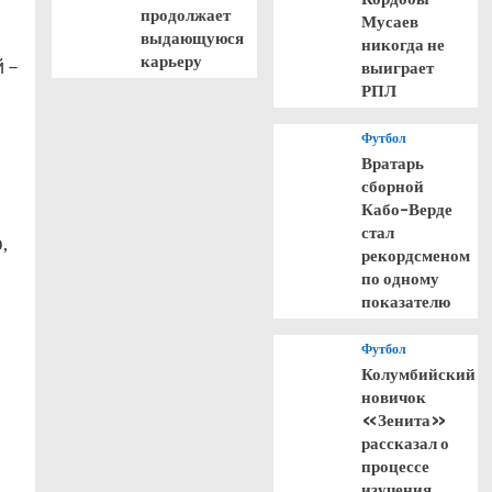
продолжает
Мусаев
выдающуюся
никогда не
карьеру
 –
выиграет
РПЛ
Футбол
Вратарь
сборной
Кабо-Верде
стал
,
рекордсменом
по одному
показателю
Футбол
Колумбийский
новичок
«Зенита»
рассказал о
процессе
изучения