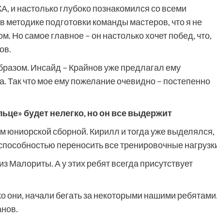
А, и настолько глубоко познакомился со всеми
 методике подготовки команды мастеров, что я не
м. Но самое главное – он настолько хочет побед, что,
ов.
бразом. Инсайд – Крайнов уже предлагал ему
а. Так что мое ему пожелание очевидно – постепенно
ьце» будет нелегко, но он все выдержит
ром юниорской сборной. Кирилл и тогда уже выделялся,
способностью переносить все тренировочные нагрузки
 из Малориты. А у этих ребят всегда присутствует
ько они, начали бегать за некоторыми нашими ребятами
анов.