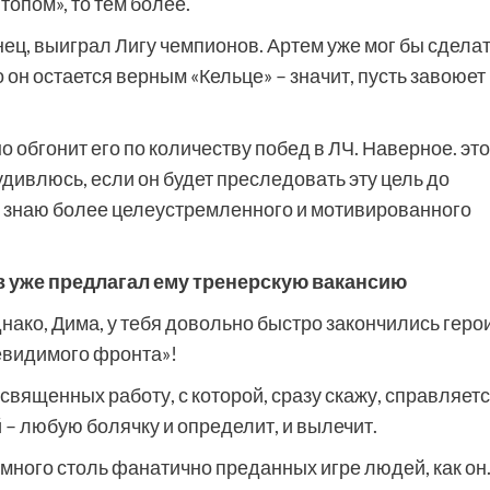
«топом», то тем более.
конец, выиграл Лигу чемпионов. Артем уже мог бы сдела
 он остается верным «Кельце» – значит, пусть завоюет
о обгонит его по количеству побед в ЛЧ. Наверное. это
 удивлюсь, если он будет преследовать эту цель до
не знаю более целеустремленного и мотивированного
в уже предлагал ему тренерскую вакансию
днако, Дима, у тебя довольно быстро закончились геро
 невидимого фронта»!
священных работу, с которой, сразу скажу, справляет
 – любую болячку и определит, и вылечит.
емного столь фанатично преданных игре людей, как он