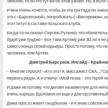
«мясом», то он это тут же об этом узнает. Ну, а если 
И мне очень хочется, чтобы за эти три года он, на
это с «Барселоной», попробовать с «Веспремом», но
этот титул в составе польского клуба.
Когда-то он сказал Сергею Рутенко, что обязательн
будет уже трудно – все-таки Артему уже 30, но я не
самого конца своей карьеры. Просто потому, что 
человека, чем Артем.
Дмитрий Барсуков. Инсайд – Крайно
– Многие спросят: «Кто это? А, массажист СКА…? О
первого ряда». А я отвечу: «Мой тезка – это герой
И даже не потому, что делает незаметную для непо
очень хорошо. Вдобавок он еще и доктор отменный
Дима просто живет гандболом – и я знаю совсем н