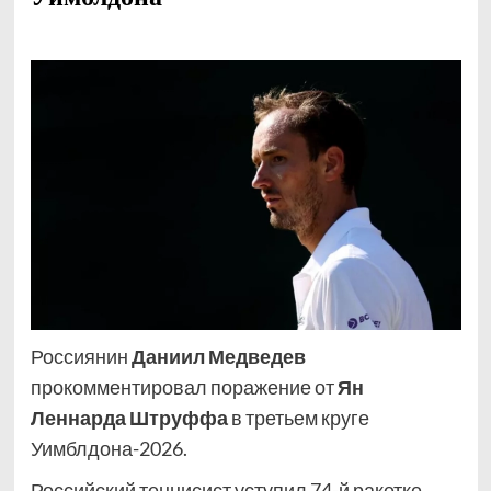
Россиянин
Даниил Медведев
прокомментировал поражение от
Ян
Леннарда Штруффа
в третьем круге
Уимблдона-2026.
Российский теннисист уступил 74-й ракетке