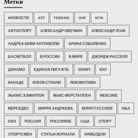
Метки
#НОВОСТИ
ATP
FERRARI
IIHF
WTA
АВТОСПОРТ
АЛЕКСАНДР ОВЕЧКИН
АЛЕКСАНДР УСИК
АНДРЕА КИМИ АНТОНЕЛЛИ
АРИНА СОБОЛЕНКО
БАСКЕТБОЛ
В РОССИИ
В МИРЕ
ДЖОРДЖ РАССЕЛЛ
ДИНАМО
ЕДИНАЯ ЛИГА ВТБ
ЗЕНИТ
КХЛ
КАНАДЕ
КУБОК СТЭНЛИ
ЛОКОМОТИВА
ЛЬЮИС ХЭМИЛТОН
МАКС ФЕРСТАППЕН
МЕКСИКЕ
МЕРСЕДЕС
МИРРА АНДРЕЕВА
МУРАТ ГАССИЕВ
НБА
НХЛ
РОССИЯ
РОССИЯНЕ
США
СПОРТ
СПОРТСМЕН
СТАТЬИ ЖУРНАЛА
УИМБЛДОН