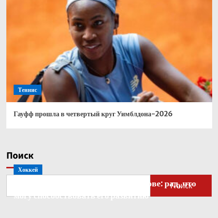
Теннис
Гауфф прошла в четвертый круг Уимблдона-2026
Поиск
Хоккей
Бобровский — о голкипере Ахтямове: рад, что
Поиск
могу способствовать его развитию