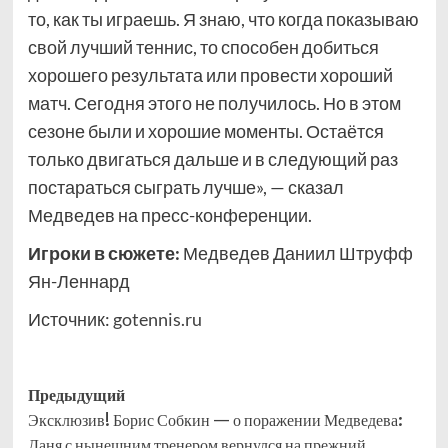
то, как ты играешь. Я знаю, что когда показываю
свой лучший теннис, то способен добиться
хорошего результата или провести хороший
матч. Сегодня этого не получилось. Но в этом
сезоне были и хорошие моменты. Остаётся
только двигаться дальше и в следующий раз
постараться сыграть лучше», — сказал
Медведев на пресс-конференции.
Игроки в сюжете:
Медведев Даниил Штруфф
Ян-Леннард
Источник:
gotennis.ru
Навигация
Предыдущий
Эксклюзив! Борис Собкин — о поражении Медведева:
записи
Даня с нынешним тренером вернулся на прежний