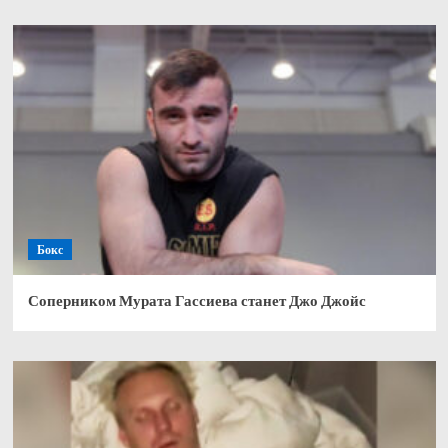
Бокс
Соперником Мурата Гассиева станет Джо Джойс