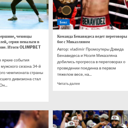
Бокс
вершине, чеховцы
Команда Бенавидеса ведет переговоры
лей, серия пенальти в
бое с Микаэляном
ание. Итоги OLIMPBET
Автор: vladimir Промоутеры Дэвида
Бенавидеса и Ноэля Микаэляна
 яркие события
добились прогресса в переговорах о
мужского сезона 34-й
проведении поединка в первом
ого чемпионата страны
тяжелом весе, на...
сшего дивизиона стал
Прочитать
Читать далее
н...
больше
итать
о
ше
Команда
Бенавидеса
А
ведет
ь
переговоры
о
ине,
бое