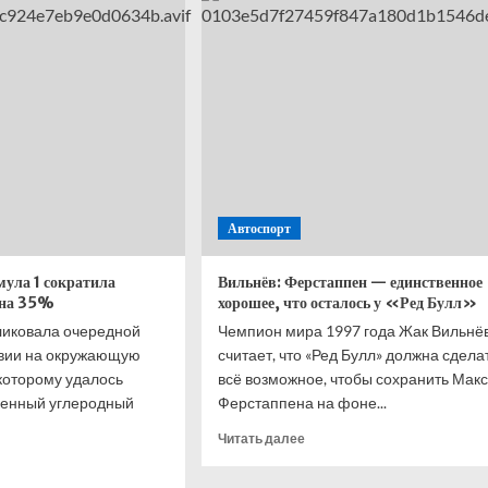
лом
полицейских
будут
задействованы
на
параде
победы
«Нью‑Йорк
Никс»
Автоспорт
мула 1 сократила
Вильнёв: Ферстаппен — единственное
 на 35%
хорошее, что осталось у «Ред Булл»
ликовала очередной
Чемпион мира 1997 года Жак Вильнё
твии на окружающую
считает, что «Ред Булл» должна сдела
 которому удалось
всё возможное, чтобы сохранить Мак
венный углеродный
Ферстаппена на фоне...
Прочитать
Читать далее
больше
итать
о
ше