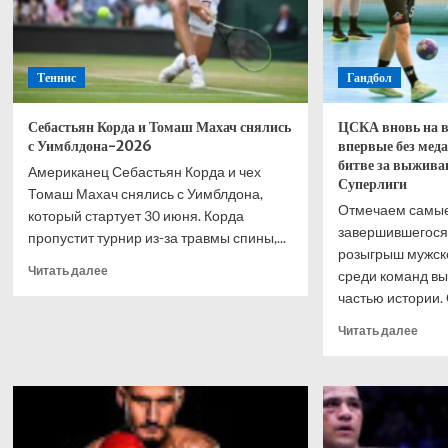
Теннис
Гандбол
Себастьян Корда и Томаш Махач снялись
ЦСКА вновь на 
с Уимблдона-2026
впервые без меда
битве за выжив
Американец Себастьян Корда и чех
Суперлиги
Томаш Махач снялись с Уимблдона,
Отмечаем самые
который стартует 30 июня. Корда
завершившегося 
пропустит турнир из-за травмы спины,...
розыгрыш мужск
Прочитать
Читать далее
среди команд вы
больше
частью истории. О
о
Себастьян
Проч
Читать далее
Корда
боль
и
о
Томаш
ЦСК
Махач
внов
снялись
на
с
верш