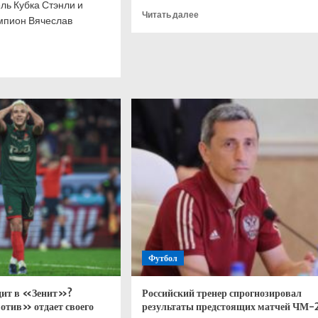
ь Кубка Стэнли и
Прочитать
Читать далее
мпион Вячеслав
больше
о
Овечкин
итать
и
ше
Малкин
сыграют
сов
в
ал
«Матче
ством
года»
оминание
между
россиянами
еистов
из
НХЛ
ии
и
КХЛ
ье
е
Футбол
ли
дит в «Зенит»?
Российский тренер спрогнозировал
тив» отдает своего
результаты предстоящих матчей ЧМ-