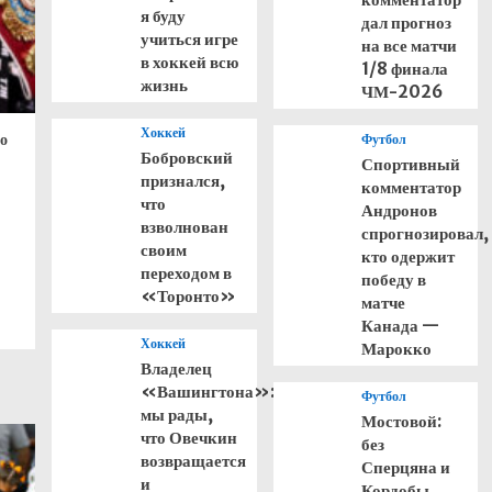
я буду
дал прогноз
учиться игре
на все матчи
в хоккей всю
1/8 финала
жизнь
ЧМ-2026
Хоккей
 о
Футбол
Бобровский
Спортивный
признался,
комментатор
что
Андронов
взволнован
спрогнозировал,
своим
кто одержит
переходом в
победу в
«Торонто»
матче
Канада —
Хоккей
Марокко
Владелец
«Вашингтона»:
Футбол
мы рады,
Мостовой:
что Овечкин
без
возвращается
Сперцяна и
и
Кордобы