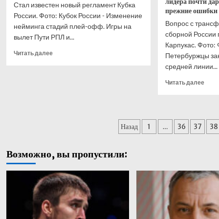
лидера почти да
Стал известен новый регламент Кубка
прежние ошибки
России. Фото: Кубок России - Изменение
Вопрос с транс
нейминга стадий плей-офф. Игры на
сборной России 
вылет Пути РПЛ и...
Карпукас. Фото:
Прочитать
Читать далее
Петербуржцы за
больше
средней линии...
о
РФС
Проч
Читать далее
утвердил
боль
новый
о
регламент
Карп
Кубка
пере
Пагинация
России
Назад
1
…
36
37
38
в
с
«Зен
записей
сезона-2026/27
Похо
Возможно, вы пропустили:
«Лок
отда
свое
лиде
почт
даро
—