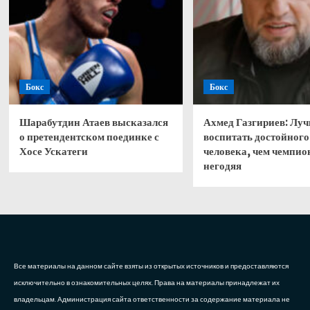
и
повт
преж
ошиб
Бокс
Бокс
Шарабутдин Атаев высказался
Ахмед Газгириев: Лу
о претендентском поединке с
воспитать достойного
Хосе Ускатеги
человека, чем чемпио
негодяя
Все материалы на данном сайте взяты из открытых источников и предоставляются
исключительно в ознакомительных целях. Права на материалы принадлежат их
владельцам. Администрация сайта ответственности за содержание материала не