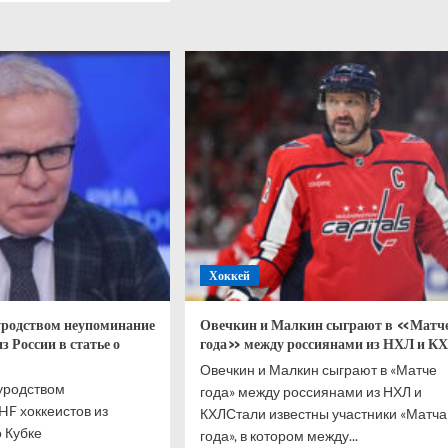
Вильнёв:
Ферстаппен
18
— единственное
хорошее,
мула
что
кратила
осталось
родный
у «Ред
Булл»
5%
Хоккей
уродством неупоминание
Овечкин и Малкин сыграют в «Матч
з России в статье о
года» между россиянами из НХЛ и К
Овечкин и Малкин сыграют в «Матче
уродством
года» между россиянами из НХЛ и
HF хоккеистов из
КХЛСтали известны участники «Матча
о Кубке
года», в котором между...