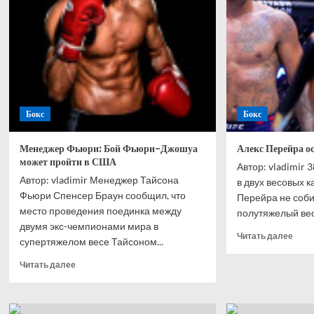
Уимблдона-2026
чехо
впер
без
меда
сери
пена
в
битв
Бокс
Бокс
за
выжи
Итог
Менеджер Фьюри: Бой Фьюри-Джошуа
Алекс Перейра ос
OLIM
может пройти в США
Автор: vladimir
Супе
Автор: vladimir Менеджер Тайсона
в двух весовых к
Фьюри Спенсер Браун сообщил, что
Перейра не соби
место проведения поединка между
полутяжелый вес 
двумя экс-чемпионами мира в
Проч
Читать далее
супертяжелом весе Тайсоном...
боль
о
Прочитать
Читать далее
Алек
больше
Пере
о
оста
Менеджер
в