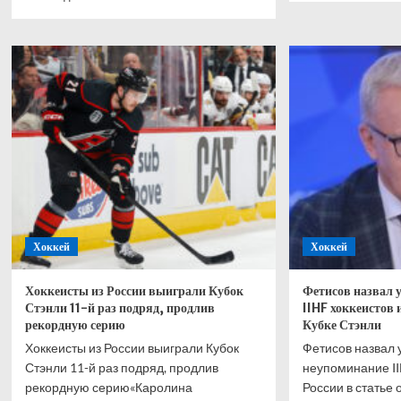
больше
о
о
С 20
Ван
года
дер
Фор
Занде:
1 со
Ферстаппен
угле
очень
след
разозлил
на 3
Mercedes-
AMG
на «Нюрбургринге»
Хоккей
Хоккей
Хоккеисты из России выиграли Кубок
Фетисов назвал 
Стэнли 11-й раз подряд, продлив
IIHF хоккеистов и
рекордную серию
Кубке Стэнли
Хоккеисты из России выиграли Кубок
Фетисов назвал 
Стэнли 11-й раз подряд, продлив
неупоминание II
рекордную серию«Каролина
России в статье 