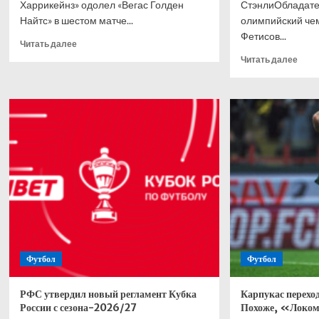
Харрикейнз» одолел «Вегас Голден
СтэнлиОбладател
Найтс» в шестом матче...
олимпийский че
Фетисов...
Прочитать
Читать далее
больше
Проч
Читать далее
о
боль
Хоккеисты
о
из
Фети
России
назв
выиграли
урод
Кубок
неуп
Стэнли
IIHF
11-
хокк
й
из
раз
Росс
подряд,
в
продлив
стат
рекордную
о
серию
Кубк
Футбол
Футбол
Стэн
РФС утвердил новый регламент Кубка
Карпукас перехо
России с сезона-2026/27
Похоже, «Локомо