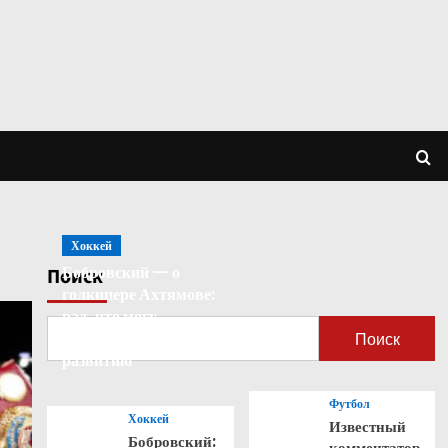
Хоккей
Бобровский — о
Поиск
голкипере Ахтямове:
рад, что могу
способствовать его
Поиск
развитию
Футбол
Хоккей
Известный
Бобровский:
комментатор