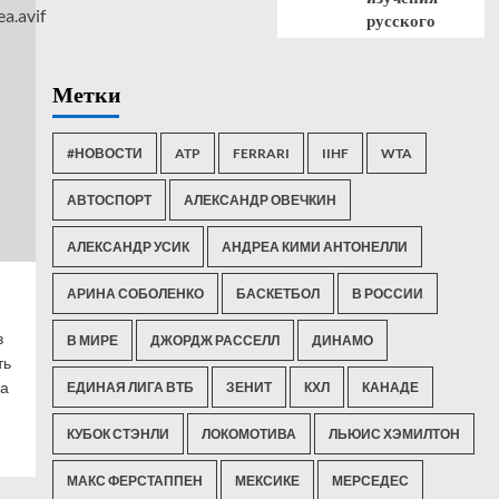
русского
Метки
#НОВОСТИ
ATP
FERRARI
IIHF
WTA
АВТОСПОРТ
АЛЕКСАНДР ОВЕЧКИН
АЛЕКСАНДР УСИК
АНДРЕА КИМИ АНТОНЕЛЛИ
АРИНА СОБОЛЕНКО
БАСКЕТБОЛ
В РОССИИ
в
В МИРЕ
ДЖОРДЖ РАССЕЛЛ
ДИНАМО
ть
са
ЕДИНАЯ ЛИГА ВТБ
ЗЕНИТ
КХЛ
КАНАДЕ
КУБОК СТЭНЛИ
ЛОКОМОТИВА
ЛЬЮИС ХЭМИЛТОН
МАКС ФЕРСТАППЕН
МЕКСИКЕ
МЕРСЕДЕС