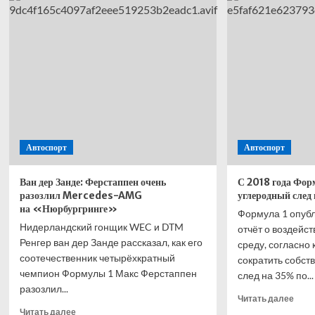
Фьюри:
тяже
Бой
весе
Фьюри-
Джошуа
может
пройти
в
США
Автоспорт
Автоспорт
Ван дер Занде: Ферстаппен очень
С 2018 года Фор
разозлил Mercedes-AMG
углеродный след
на «Нюрбургринге»
Формула 1 опуб
Нидерландский гонщик WEC и DTM
отчёт о воздейс
Ренгер ван дер Занде рассказал, как его
среду, согласно
соотечественник четырёхкратный
сократить собст
чемпион Формулы 1 Макс Ферстаппен
след на 35% по...
разозлил...
Проч
Читать далее
Прочитать
боль
Читать далее