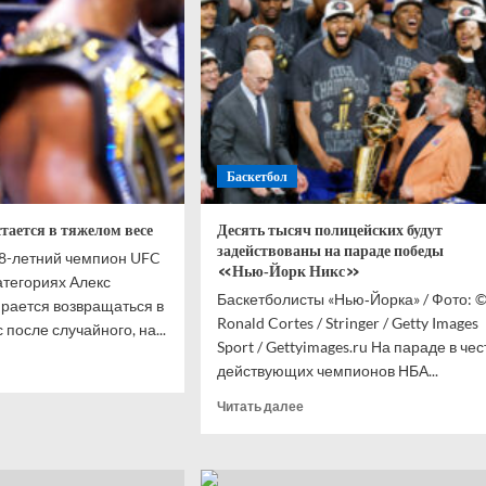
вцы
с
вые
Микаэляном
лей,
я
льти
е
Баскетбол
вание.
и
тается в тяжелом весе
Десять тысяч полицейских будут
PBET
задействованы на параде победы
 38-летний чемпион UFC
рлиги
«Нью‑Йорк Никс»
атегориях Алекс
Баскетболисты «Нью‑Йорка» / Фото: 
рается возвращаться в
Ronald Cortes / Stringer / Getty Images
после случайного, на...
Sport / Gettyimages.ru На параде в чес
итать
действующих чемпионов НБА...
ше
Прочитать
Читать далее
с
больше
йра
о
ется
Десять
тысяч