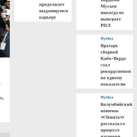
продолжает
Мусаев
выдающуюся
никогда не
карьеру
выиграет
РПЛ
Футбол
Вратарь
сборной
Кабо-Верде
стал
рекордсменом
по одному
показателю
©
Футбол
ть
Колумбийский
новичок
«Зенита»
рассказал о
процессе
изучения