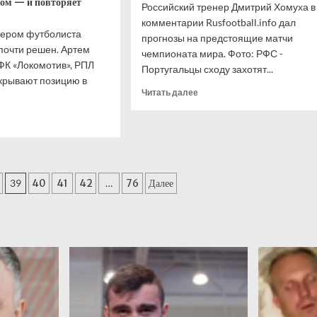
ром — и повторяет
Российский тренер Дмитрий Хомуха в
комментарии Rusfootball.info дал
фером футболиста
прогнозы на предстоящие матчи
почти решен. Артем
чемпионата мира. Фото: РФС -
 ФК «Локомотив», РПЛ
Португальцы сходу захотят...
крывают позицию в
Прочитать
Читать далее
больше
итать
о
ше
Российский
тренер
укас
спрогнозировал
ходит
результаты
39
40
41
42
…
76
Далее
предстоящих
ит»?
матчей
же,
ЧМ-26
омотив»
ет
го
ра
и
м