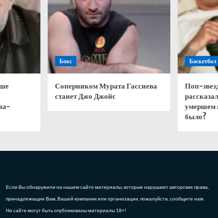
оряет
ние
ки
Бокс
Баскетбол
чше
Соперником Мурата Гассиева
Поп-звез
станет Джо Джойс
рассказал
на-
умершем 
было?
Если Вы обнаружили на нашем сайте материалы, которые нарушают авторские права,
принадлежащие Вам, Вашей компании или организации, пожалуйста, сообщите нам.
На сайте могут быть опубликованы материалы 18+!