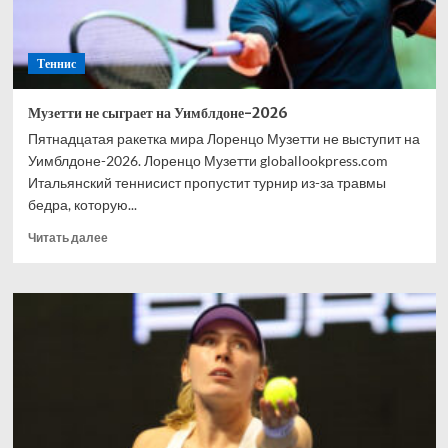
Теннис
Музетти не сыграет на Уимблдоне-2026
Пятнадцатая ракетка мира Лоренцо Музетти не выступит на
Уимблдоне-2026. Лоренцо Музетти globallookpress.com
Итальянский теннисист пропустит турнир из-за травмы
бедра, которую...
Прочитать
Читать далее
больше
о
Музетти
не
сыграет
на
Уимблдоне-2026