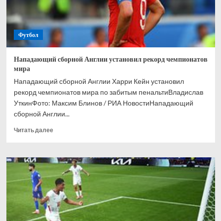
Футбол
Нападающий сборной Англии установил рекорд чемпионатов
мира
Нападающий сборной Англии Харри Кейн установил
рекорд чемпионатов мира по забитым пенальтиВладислав
УткинФото: Максим Блинов / РИА НовостиНападающий
сборной Англии...
Прочитать
Читать далее
больше
о
Нападающий
сборной
Англии
установил
рекорд
чемпионатов
мира