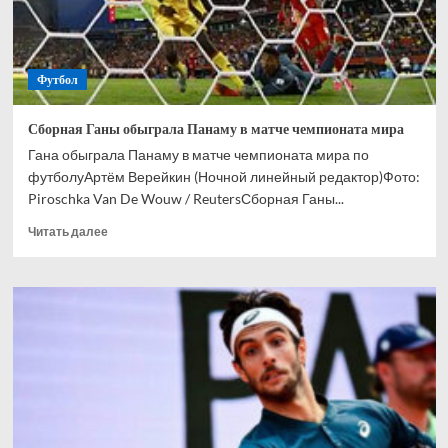
Футбол
Сборная Ганы обыграла Панаму в матче чемпионата мира
Гана обыграла Панаму в матче чемпионата мира по
футболуАртём Верейкин (Ночной линейный редактор)Фото:
Piroschka Van De Wouw / ReutersСборная Ганы...
Прочитать
Читать далее
больше
о
Сборная
Ганы
обыграла
Панаму
в
матче
чемпионата
мира