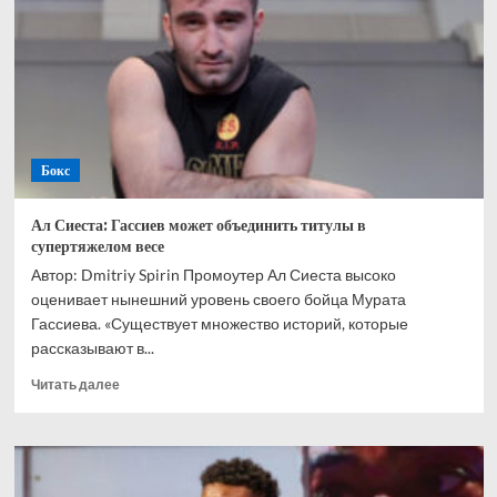
чемпионат
и
вернуть
титул»
Бокс
Ал Сиеста: Гассиев может объединить титулы в
супертяжелом весе
Автор: Dmitriy Spirin Промоутер Ал Сиеста высоко
оценивает нынешний уровень своего бойца Мурата
Гассиева. «Существует множество историй, которые
рассказывают в...
Прочитать
Читать далее
больше
о
Ал
Сиеста:
Гассиев