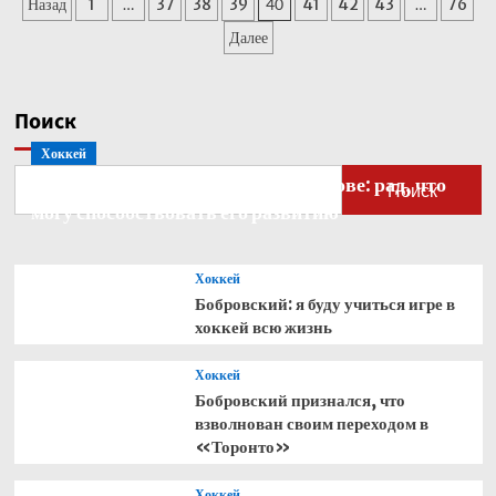
Пагинация
Назад
1
…
37
38
39
40
41
42
43
…
76
«Расселл
постоянно
записей
Далее
оправдывается.
Это
неправильный
подход»
Поиск
Хоккей
Бобровский — о голкипере Ахтямове: рад, что
Поиск
могу способствовать его развитию
Хоккей
Бобровский: я буду учиться игре в
хоккей всю жизнь
Хоккей
Бобровский признался, что
взволнован своим переходом в
«Торонто»
Хоккей