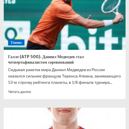
проиграла
Арине
Соболенко
во
втором
раунде
соревнований
Теннис
Галле (ATP 500). Даниил Медведев стал
четвертьфиналистом соревнований
Седьмая ракетка мира Даниил Медведев из России
оказался сильнее француза Теренса Атмана, занимающего
53-ю строчку рейтинга планеты, в 1/8 финала турнира...
Прочитать
Читать далее
больше
о
Галле
(ATP
500).
Даниил