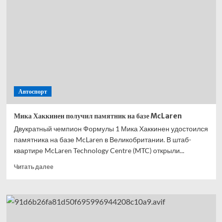
подарим
болельщикам
мой
реванш
с
Усиком
Автоспорт
Мика Хаккинен получил памятник на базе McLaren
Двукратный чемпион Формулы 1 Мика Хаккинен удостоился
памятника на базе McLaren в Великобритании. В штаб-
квартире McLaren Technology Centre (MTC) открыли...
Прочитать
Читать далее
больше
о
Мика
Хаккинен
получил
памятник