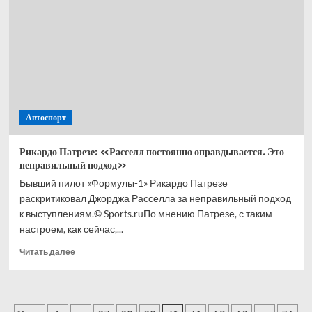
на базе
McLaren
Автоспорт
Рикардо Патрезе: «Расселл постоянно оправдывается. Это
неправильный подход»
Бывший пилот «Формулы-1» Рикардо Патрезе
раскритиковал Джорджа Расселла за неправильный подход
к выступлениям.© Sports.ruПо мнению Патрезе, с таким
настроем, как сейчас,...
Прочитать
Читать далее
больше
о
Рикардо
Патрезе: