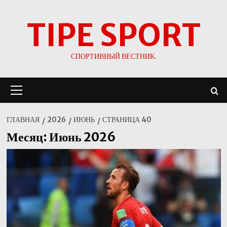
Перейти
TIPE SPORT
к
содержимому
СПОРТИВНЫЙ ВЕСТНИК.
Основное
меню
ГЛАВНАЯ
2026
ИЮНЬ
СТРАНИЦА 40
Месяц:
Июнь 2026