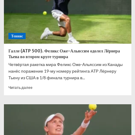
вышел
в
1/4
финала
турнира
в
Теннис
Галле
Галле (ATP 500). Феликс Оже-Альяссим одолел Лёрнера
Тьена во втором круге турнира
Четвёртая ракетка мира Феликс Оже-Альяссим из Канады
нанёс поражение 19-му номеру рейтинга ATP Лёрнеру
Тьену из США в 1/8 финала турнира в...
Прочитать
Читать далее
больше
о
Галле
(ATP
500).
Феликс
Оже-
Альяссим