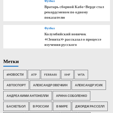
Футбол
Вратарь сборной Кабо-Верде стал
рекордсменом по одному
показателю
Футбол
Колумбийский новичок
«Зенита» рассказал о процессе
изучения русского
Метки
#НОВОСТИ
ATP
FERRARI
IIHF
WTA
АВТОСПОРТ
АЛЕКСАНДР ОВЕЧКИН
АЛЕКСАНДР УСИК
АНДРЕА КИМИ АНТОНЕЛЛИ
АРИНА СОБОЛЕНКО
БАСКЕТБОЛ
В РОССИИ
В МИРЕ
ДЖОРДЖ РАССЕЛЛ