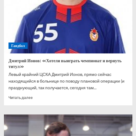
Медведев
стал
четвертьфиналистом
соревнований
Гандбол
Дмитрий Ионов: «Хотели выиграть чемпионат и вернуть
титул»
Левый крайний ЦСКА Дмитрий Ионов, прямо сейчас
находящийся в больнице по поводу плановой операции (и
празднующий, так получается, сегодня там...
Прочитать
Читать далее
больше
о
Дмитрий
Ионов:
«Хотели
выиграть