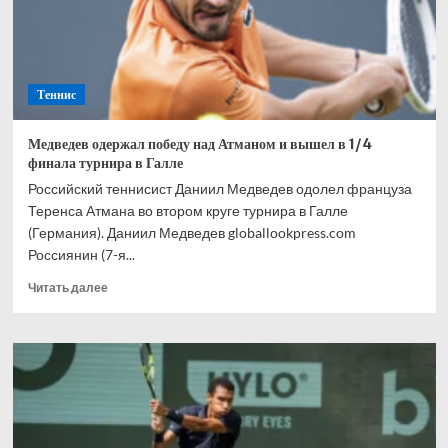
в
Берлине
Теннис
Медведев одержал победу над Атманом и вышел в 1/4
финала турнира в Галле
Российский теннисист Даниил Медведев одолел француза
Теренса Атмана во втором круге турнира в Галле
(Германия). Даниил Медведев globallookpress.com
Россиянин (7-я...
Прочитать
Читать далее
больше
о
Медведев
одержал
победу
над
Атманом
и