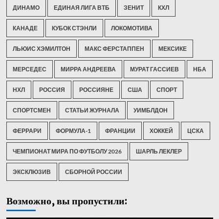
ДИНАМО
ЕДИНАЯ ЛИГА ВТБ
ЗЕНИТ
КХЛ
КАНАДЕ
КУБОК СТЭНЛИ
ЛОКОМОТИВА
ЛЬЮИС ХЭМИЛТОН
МАКС ФЕРСТАППЕН
МЕКСИКЕ
МЕРСЕДЕС
МИРРА АНДРЕЕВА
МУРАТ ГАССИЕВ
НБА
НХЛ
РОССИЯ
РОССИЯНЕ
США
СПОРТ
СПОРТСМЕН
СТАТЬИ ЖУРНАЛА
УИМБЛДОН
ФЕРРАРИ
ФОРМУЛА-1
ФРАНЦИИ
ХОККЕЙ
ЦСКА
ЧЕМПИОНАТ МИРА ПО ФУТБОЛУ 2026
ШАРЛЬ ЛЕКЛЕР
ЭКСКЛЮЗИВ
СБОРНОЙ РОССИИ
Возможно, вы пропустили: