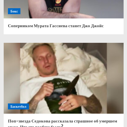
Бокс
Соперником Мурата Гассиева станет Джо Джойс
Баскетбол
Поп-звезда Седокова рассказала страшное об умершем
муже. Что это вообще было?