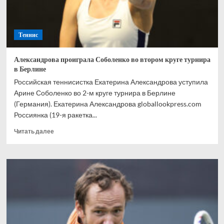
Теннис
Александрова проиграла Соболенко во втором круге турнира
в Берлине
Российская теннисистка Екатерина Александрова уступила
Арине Соболенко во 2-м круге турнира в Берлине
(Германия). Екатерина Александрова globallookpress.com
Россиянка (19-я ракетка...
Прочитать
Читать далее
больше
о
Александрова
проиграла
Соболенко
во
втором
круге
турнира