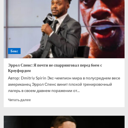
может
объединить
титулы
в
супертяжелом
весе
Бокс
Эррол Спенс: Я почти не спарринговал перед боем с
Кроуфордом
Автор: Dmitriy Spirin Экс-чемпион мира в полусреднем весе
американец Эррол Спенс винит плохой тренировочный
лагерь в своем давнем поражении от...
Прочитать
Читать далее
больше
о
Эррол
Спенс:
Я