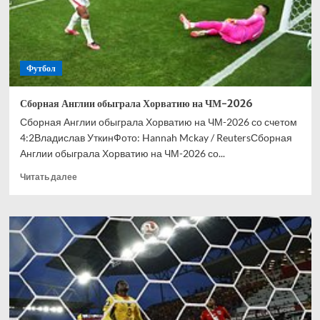
Футбол
Сборная Англии обыграла Хорватию на ЧМ-2026
Сборная Англии обыграла Хорватию на ЧМ-2026 со счетом
4:2Владислав УткинФото: Hannah Mckay / ReutersСборная
Англии обыграла Хорватию на ЧМ-2026 со...
Прочитать
Читать далее
больше
о
Сборная
Англии
обыграла
Хорватию
на
ЧМ-2026