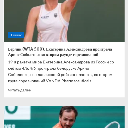
одолел
Лёрнера
Тьена
во
втором
круге
Теннис
турнира
Берлин (WTA 500). Екатерина Александрова проиграла
Арине Соболенко во втором раунде соревнований
19-я ракетка мира Екатерина Александрова из России со
счётом 4/6, 4/6 проиграла белоруске Арине
Соболенко, возглавляющей рейтинг планеты, во втором
круге соревнований VANDA Pharmaceuticals...
Прочитать
Читать далее
больше
о
Берлин
(WTA
500).
Екатерина
Александрова