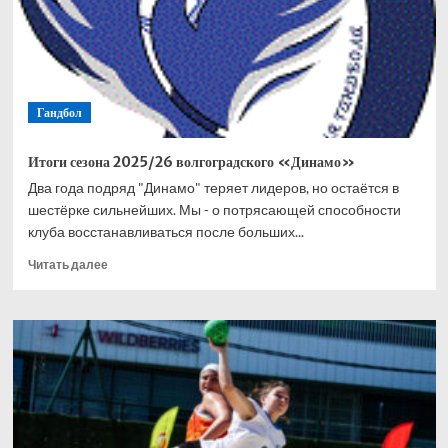
речку
с
удочками,
–
только
в
Гандбол
Астрахани»
Итоги сезона 2025/26 волгоградского «Динамо»
Два года подряд "Динамо" теряет лидеров, но остаётся в
шестёрке сильнейших. Мы - о потрясающей способности
клуба восстанавливаться после больших...
Прочитать
Читать далее
больше
о
Итоги
сезона
2025/26
волгоградского
«Динамо»