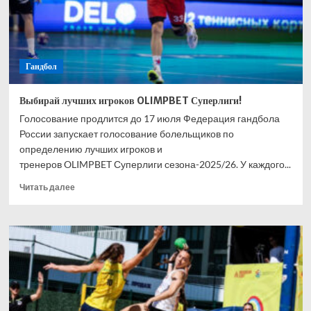
но
важно
то,
с
кем
Гандбол
команда
доберётся
до
Выбирай лучших игроков OLIMPBET Суперлиги!
конца
Голосование продлится до 17 июля Федерация гандбола
сезона»
России запускает голосование болельщиков по
определению лучших игроков и
тренеров OLIMPBET Суперлиги сезона-2025/26. У каждого...
Прочитать
Читать далее
больше
о
Выбирай
лучших
игроков
OLIMPBET
Суперлиги!