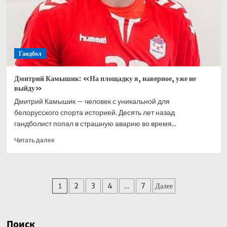
хаб
для
подготовки
молодых
талантов»
Гандбол
Дмитрий Камышик: «На площадку я, наверное, уже не
выйду»
Дмитрий Камышик — человек с уникальной для
белорусского спорта историей. Десять лет назад
гандболист попал в страшную аварию во время...
Прочитать
Читать далее
больше
о
Дмитрий
Камышик:
Пагинация
1
2
3
4
…
7
Далее
«На
площадку
записей
я,
наверное,
Поиск
уже