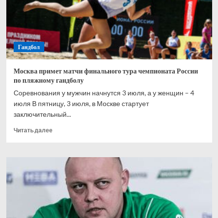
Гандбол
Москва примет матчи финального тура чемпионата России
по пляжному гандболу
Соревнования у мужчин начнутся 3 июля, а у женщин – 4
июля В пятницу, 3 июля, в Москве стартует
заключительный...
Прочитать
Читать далее
больше
о
Москва
примет
матчи
финального
тура
чемпионата
России