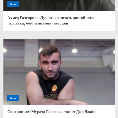
Бокс
Ахмед Газгириев: Лучше воспитать достойного
человека, чем чемпиона-негодяя
Бокс
Соперником Мурата Гассиева станет Джо Джойс