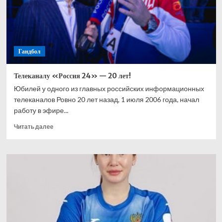
Гандбол
Телеканалу «Россия 24» — 20 лет!
Юбилей у одного из главных российских информационных
телеканалов Ровно 20 лет назад, 1 июля 2006 года, начал
работу в эфире...
Прочитать
Читать далее
больше
о
Телеканалу
«Россия
24»
—
20
лет!