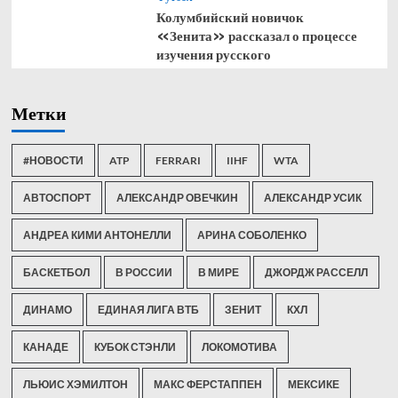
Колумбийский новичок
«Зенита» рассказал о процессе
изучения русского
Метки
#НОВОСТИ
ATP
FERRARI
IIHF
WTA
АВТОСПОРТ
АЛЕКСАНДР ОВЕЧКИН
АЛЕКСАНДР УСИК
АНДРЕА КИМИ АНТОНЕЛЛИ
АРИНА СОБОЛЕНКО
БАСКЕТБОЛ
В РОССИИ
В МИРЕ
ДЖОРДЖ РАССЕЛЛ
ДИНАМО
ЕДИНАЯ ЛИГА ВТБ
ЗЕНИТ
КХЛ
КАНАДЕ
КУБОК СТЭНЛИ
ЛОКОМОТИВА
ЛЬЮИС ХЭМИЛТОН
МАКС ФЕРСТАППЕН
МЕКСИКЕ