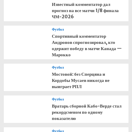
Известный комментатор дал
прогноз на все матчи 1/8 финала
ЧМ-2026
Футбол
Спортивный комментатор
Андронов спрогнозировал, кто
одержит победу в матче Канада —
Марокко
Футбол
Мостовой: без Сперцяна и
Кордобы Мусаев никогда не
выиграет РПЛ
Футбол
Вратарь сборной Кабо-Верде стал
рекордсменом по одному
показателю
Футбол