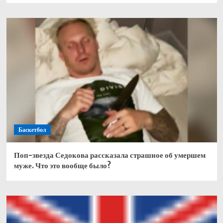
Баскетбол
Поп-звезда Седокова рассказала страшное об умершем
муже. Что это вообще было?