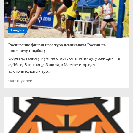
Гандбол
Расписание финального тура чемпионата России по
пляжному гандболу
Соревнования у мужчин стартуют в пятницу, у женщин – в
субботу В пятницу, 3 июля, в Москве стартует
заключительный тур...
Прочитать
Читать далее
больше
о
Расписание
финального
тура
чемпионата
России
по
пляжному