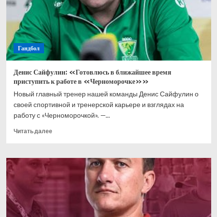
по
пляжному
гандболу
Гандбол
Денис Сайфулин: «Готовлюсь в ближайшее время
приступить к работе в «Черноморочке»»
Новый главный тренер нашей команды Денис Сайфулин о
своей спортивной и тренерской карьере и взглядах на
работу с «Черноморочкой». —...
Прочитать
Читать далее
больше
о
Денис
Сайфулин:
«Готовлюсь
в
ближайшее
время
приступить