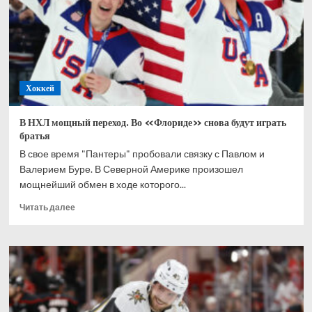
будет
отрицательным,
мы
пойдём
в
суд
Хоккей
и
выиграем
В НХЛ мощный переход. Во «Флориде» снова будут играть
братья
В свое время "Пантеры" пробовали связку с Павлом и
Валерием Буре. В Северной Америке произошел
мощнейший обмен в ходе которого...
Прочитать
Читать далее
больше
о
В
НХЛ
мощный
переход.
Во
«Флориде»