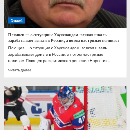
Хоккей
Плющев — о ситуации с Хаукеландом: всякая шваль
зарабатывает деньги в России, а потом нас грязью поливает
Плющев — о ситуации с Хаукеландом: всякая шваль
зарабатывает деньги в России, а потом нас грязью
поливаетПлющев раскритиковал решение Норвегии...
Прочитать
Читать далее
больше
о
Плющев
—
о
ситуации
с
Хаукеландом:
всякая
шваль
зарабатывает