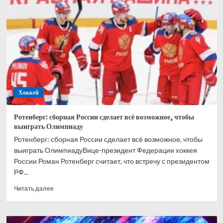
грабителях
его
квартиры:
жалко
пацана,
ему
светит
срок
Хоккей
Ротенберг: сборная России сделает всё возможное, чтобы
выиграть Олимпиаду
Ротенберг: сборная России сделает всё возможное, чтобы
выиграть ОлимпиадуВице-президент Федерации хоккея
России Роман Ротенберг считает, что встречу с президентом
РФ...
Прочитать
Читать далее
больше
о
Ротенберг: