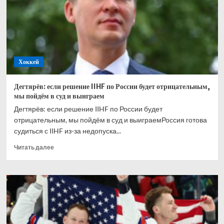
жизни
четырёхкратный
обладатель
Кубка
Стэнли
Клод
Хоккей
Лемьё
Дегтярёв: если решение IIHF по России будет отрицательным,
мы пойдём в суд и выиграем
Дегтярёв: если решение IIHF по России будет
отрицательным, мы пойдём в суд и выиграемРоссия готова
судиться с IIHF из-за недопуска...
Прочитать
Читать далее
больше
о
Дегтярёв:
если
решение
IIHF
по
России