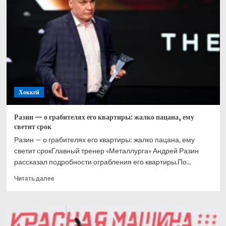
опередил
Макдэвида
и
во
второй
раз
в
карьере
был
Хоккей
признан
самым
ценным
Разин — о грабителях его квартиры: жалко пацана, ему
игроком
светит срок
НХЛ
Разин — о грабителях его квартиры: жалко пацана, ему
светит срокГлавный тренер «Металлурга» Андрей Разин
рассказал подробности ограбления его квартиры.По...
Прочитать
Читать далее
больше
о
Разин
—
о