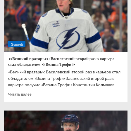
и
«Вегас»
устроили
перестрелку
в
финале
Кубка
Стэнли,
Хоккей
Барбашёв
догнал
по
«Великий вратарь»: Василевский второй раз в карьере
голам
стал обладателем «Везина Трофи»
Овечкина
«Великий вратарь»: Василевский второй раз в карьере стал
обладателем «Везина Трофи»Василевский второй раз в
карьере получил «Везина Трофи» Константин Колмаков...
Прочитать
Читать далее
больше
о
«Великий
вратарь»:
Василевский
второй