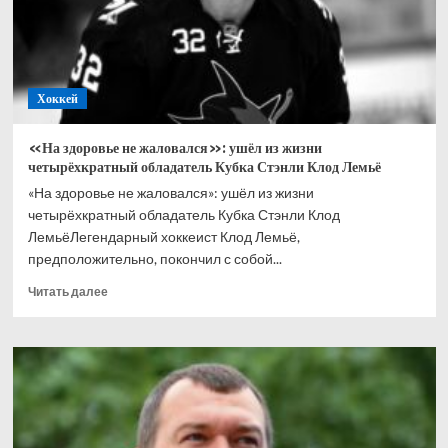
чтобы
стать
одним
из
величайших
Хоккей
хоккеистов
НХЛ
«На здоровье не жаловался»: ушёл из жизни
четырёхкратный обладатель Кубка Стэнли Клод Лемьё
«На здоровье не жаловался»: ушёл из жизни
четырёхкратный обладатель Кубка Стэнли Клод
ЛемьёЛегендарный хоккеист Клод Лемьё,
предположительно, покончил с собой...
Прочитать
Читать далее
больше
о
«На
здоровье
не
жаловался»:
ушёл
из