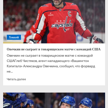
раз
в
карьере
стал
обладателем
«Везина
Трофи»
Хоккей
Овечкин не сыграет в товарищеском матче с командой США
Овечкин не сыграет в товарищеском матче с командой
СШАГлеб Чистяков, агент нападающего «Вашингтон
Кэпиталз» Александра Овечкина, сообщил, что форвард
не...
Прочитать
Читать далее
больше
о
Овечкин
не
сыграет
в