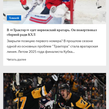
деньги
в
России,
Хоккей
а
потом
нас
В «Трактор» едет норвежский вратарь. Он пожертвовал
грязью
сборной ради КХЛ
поливает
Закрыли позицию первого номера? В прошлом сезоне
одной из основных проблем "Трактора" стала вратарская
линия. Летом 2025 года финалиста Кубка...
Прочитать
Читать далее
больше
о
В
«Трактор»
едет
норвежский
вратарь.
Он
пожертвовал
сборной