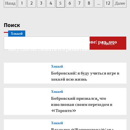
Пагинация
Назад
1
2
3
4
5
6
7
8
…
12
Далее
«Каролина»
завоевала
записей
первый
за
Поиск
20
лет
Хоккей
Кубок
Бобровский — о голкипере Ахтямове: рад, что
Стэнли
Поиск
могу способствовать его развитию
с
тремя
россиянами
в
Хоккей
составе
Бобровский: я буду учиться игре в
хоккей всю жизнь
Хоккей
Бобровский признался, что
взволнован своим переходом в
«Торонто»
Хоккей
Владелец «Вашингтона»: мы