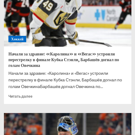
снова
будут
играть
братья
Хоккей
Начали за здравие: «Каролина» и «Вегас» устроили
перестрелку в финале Кубка Стэнли, Барбашёв догнал по
голам Овечкина
Начали за здравие: «Каролина» и «Вегас» устроили
перестрелку в финале Кубка Стэнли, Барбашёв догнал по
голам ОвечкинаБарбашёв догнал Овечкина по...
Прочитать
Читать далее
больше
о
Начали
за
здравие:
«Каролина»