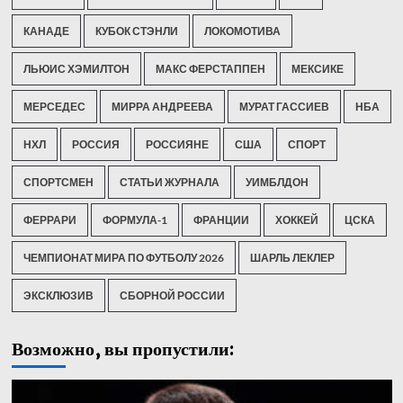
КАНАДЕ
КУБОК СТЭНЛИ
ЛОКОМОТИВА
ЛЬЮИС ХЭМИЛТОН
МАКС ФЕРСТАППЕН
МЕКСИКЕ
МЕРСЕДЕС
МИРРА АНДРЕЕВА
МУРАТ ГАССИЕВ
НБА
НХЛ
РОССИЯ
РОССИЯНЕ
США
СПОРТ
СПОРТСМЕН
СТАТЬИ ЖУРНАЛА
УИМБЛДОН
ФЕРРАРИ
ФОРМУЛА-1
ФРАНЦИИ
ХОККЕЙ
ЦСКА
ЧЕМПИОНАТ МИРА ПО ФУТБОЛУ 2026
ШАРЛЬ ЛЕКЛЕР
ЭКСКЛЮЗИВ
СБОРНОЙ РОССИИ
Возможно, вы пропустили: