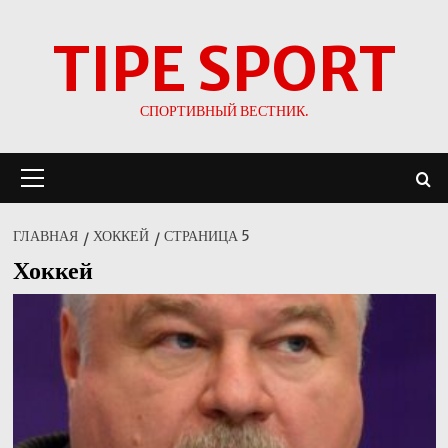
Перейти
TIPE SPORT
к
содержимому
СПОРТИВНЫЙ ВЕСТНИК.
Основное
меню
ГЛАВНАЯ
ХОККЕЙ
СТРАНИЦА 5
Хоккей