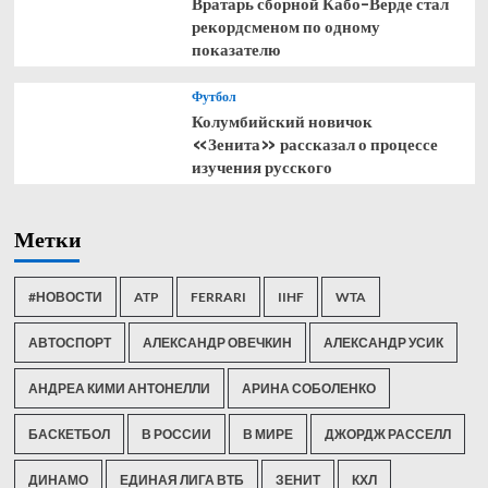
Вратарь сборной Кабо-Верде стал
рекордсменом по одному
показателю
Футбол
Колумбийский новичок
«Зенита» рассказал о процессе
изучения русского
Метки
#НОВОСТИ
ATP
FERRARI
IIHF
WTA
АВТОСПОРТ
АЛЕКСАНДР ОВЕЧКИН
АЛЕКСАНДР УСИК
АНДРЕА КИМИ АНТОНЕЛЛИ
АРИНА СОБОЛЕНКО
БАСКЕТБОЛ
В РОССИИ
В МИРЕ
ДЖОРДЖ РАССЕЛЛ
ДИНАМО
ЕДИНАЯ ЛИГА ВТБ
ЗЕНИТ
КХЛ