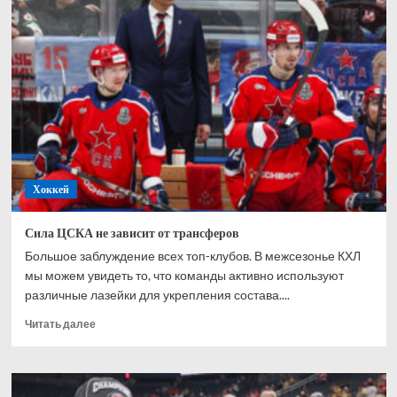
итогов.
ВХЛ
отметила
лауреатов
прошедшего
сезона
Хоккей
Сила ЦСКА не зависит от трансферов
Большое заблуждение всех топ-клубов. В межсезонье КХЛ
мы можем увидеть то, что команды активно используют
различные лазейки для укрепления состава....
Прочитать
Читать далее
больше
о
Сила
ЦСКА