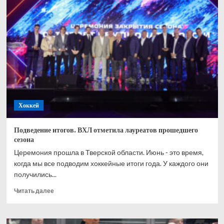
сборная
России
сделает
всё
возможное,
чтобы
выиграть
Олимпиаду
Хоккей
Подведение итогов. ВХЛ отметила лауреатов прошедшего
сезона
Церемония прошла в Тверской области. Июнь - это время,
когда мы все подводим хоккейные итоги года. У каждого они
получились...
Прочитать
Читать далее
больше
о
Подведение