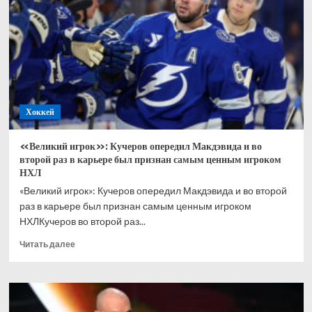
товарищеском
матче
с
командой
США
Хоккей
«Великий игрок»: Кучеров опередил Макдэвида и во
второй раз в карьере был признан самым ценным игроком
НХЛ
«Великий игрок»: Кучеров опередил Макдэвида и во второй
раз в карьере был признан самым ценным игроком
НХЛКучеров во второй раз...
Прочитать
Читать далее
больше
о
«Великий
игрок»:
Кучеров