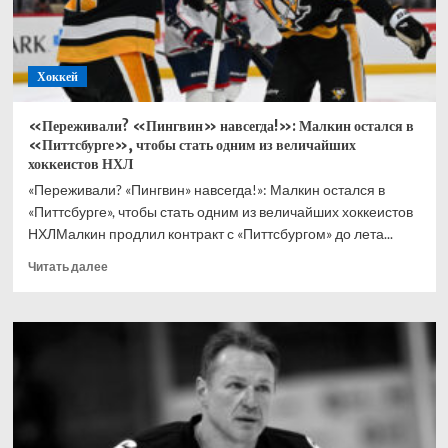
ради
КХЛ
Хоккей
«Переживали? «Пингвин» навсегда!»: Малкин остался в
«Питтсбурге», чтобы стать одним из величайших
хоккеистов НХЛ
«Переживали? «Пингвин» навсегда!»: Малкин остался в
«Питтсбурге», чтобы стать одним из величайших хоккеистов
НХЛМалкин продлил контракт с «Питтсбургом» до лета...
Прочитать
Читать далее
больше
о
«Переживали?
«Пингвин»
навсегда!»:
Малкин
остался
в
«Питтсбурге»,