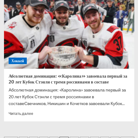
не
зависит
от
трансферов
Хоккей
Абсолютная доминация: «Каролина» завоевала первый за
20 лет Кубок Стэнли с тремя россиянами в составе
Абсолютная доминация: «Каролина» завоевала первый за
20 лет Кубок Стэнли с тремя россиянами в
составеСвечников, Никишин и Кочетков завоевали Кубок...
Прочитать
Читать далее
больше
о
Абсолютная
доминация: