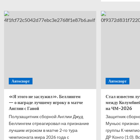
Дэвис
о
стал
Опре
1000-
сетк
м
плей
футболистом,
офф
сыгравшим
ЧМ п
на ЧМ-2026
–
2026
посл
окон
груп
этап
Автоспорт
Автоспорт
«Я этого не заслужил». Беллингем
Стал известен л
— о награде лучшему игроку в матче
между Колумбией
Англии с Ганой
на ЧМ-2026
Полузащитник сборной Англии Джуд
Защитник сборн
Беллингем отреагировал на признание
Муньос признан
лучшим игроком в матче 2-го тура
группы К чемпио
чемпионата мира 2026 года с
ДР Конго (1:0). Вс