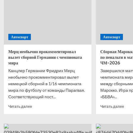
с ЧМ-2026
Автоспорт
Автоспорт
Мерц необычно прокомментировал
Сборная Марокк
вылет сборной Германии с чемпионата
по пенальти в ма
мира
ЧМ-2026
Канцлер Германии Фридрих Мерц
Завершился мат
необычно прокомментировал вылет
чемпионата мира
немецкой сборной в 1/16 чемпионата
между сборными
мира по футболу от команды Парагвая.
Марокко. Игра п
Соответствующий пост...
«ББВА»...
Прочитать
Проч
Читать далее
Читать далее
больше
боль
о
о
Мерц
Сбор
необычно
Маро