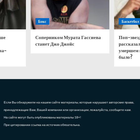
Бокс
Баскетбол
чше
Соперником Мурата Гассиева
Поп-звез
станет Джо Джойс
рассказал
на-
умершем 
было?
Если Вы обнаружили на нашем сайте материалы, которые нарушают авторские права,
принадлежащие Вам, Вашей компании или организации, пожалуйста, сообщите нам.
На сайте могут быть опубликованы материалы 18+!
При цитировании ссылка на источник обязательна.