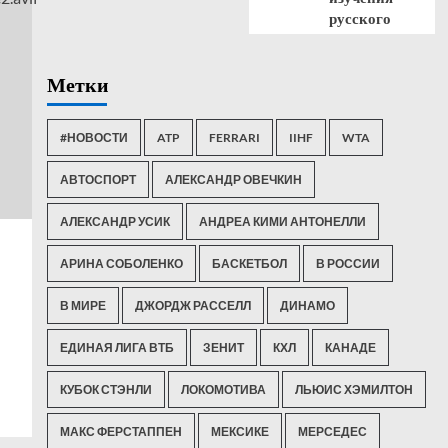
русского
Метки
#НОВОСТИ
ATP
FERRARI
IIHF
WTA
АВТОСПОРТ
АЛЕКСАНДР ОВЕЧКИН
АЛЕКСАНДР УСИК
АНДРЕА КИМИ АНТОНЕЛЛИ
АРИНА СОБОЛЕНКО
БАСКЕТБОЛ
В РОССИИ
В МИРЕ
ДЖОРДЖ РАССЕЛЛ
ДИНАМО
ЕДИНАЯ ЛИГА ВТБ
ЗЕНИТ
КХЛ
КАНАДЕ
КУБОК СТЭНЛИ
ЛОКОМОТИВА
ЛЬЮИС ХЭМИЛТОН
МАКС ФЕРСТАППЕН
МЕКСИКЕ
МЕРСЕДЕС