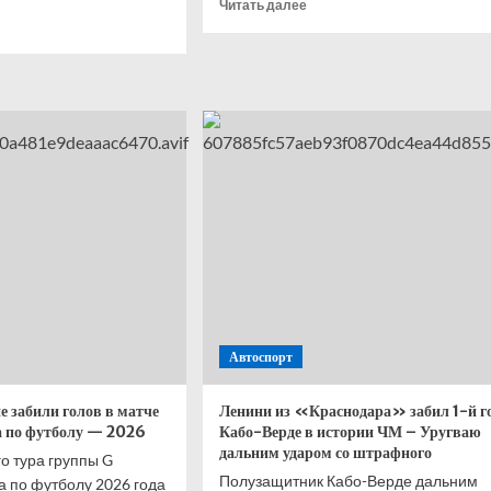
Прочитать
Читать далее
итать
больше
ше
о
Турнирная
таблица
стен
ЧМ-2026
ий
после
к
2-
а
го
ду
тура
мбией
группового
Конго
этапа
М-2026
Автоспорт
е забили голов в матче
Ленини из «Краснодара» забил 1-й г
а по футболу — 2026
Кабо-Верде в истории ЧМ – Уругваю
дальним ударом со штрафного
о тура группы G
Полузащитник Кабо-Верде дальним
 по футболу 2026 года