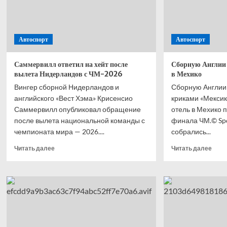
Автоспорт
Автоспорт
Саммервилл ответил на хейт после
Сборную Англии 
вылета Нидерландов с ЧМ-2026
в Мехико
Вингер сборной Нидерландов и
Сборную Англии 
английского «Вест Хэма» Крисенсио
криками «Мексик
Саммервилл опубликовал обращение
отель в Мехико 
после вылета национальной команды с
финала ЧМ.© Spo
чемпионата мира — 2026....
собрались...
Прочитать
Проч
Читать далее
Читать далее
больше
боль
о
о
Саммервилл
Сбор
ответил
Англ
на хейт
осви
после
у от
вылета
в Ме
Нидерландов