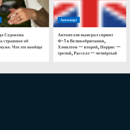
Автоспорт
да Седокова
Антонелли выиграл спринт
а страшное об
Ф-1 в Великобритании,
муже. Что это вообще
Хэмилтон — второй, Норрис —
третий, Расселл — четвёртый