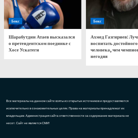
Бокс
Бокс
Шарабутдин Атаев высказался
Ахмед Газгириев: Лу
о претендентском поединке с
воспитать достойного
Хосе Ускатеги
человека, чем чемпио
негодяя
Все материалы на данном сайте взяты из открытых источников и предоставляются
исключительно в ознакомительных целях. Права на материалы принадлежат их
владельцам. Администрация сайта ответственности за содержание материала не
несет. Сайт не является СМИ!