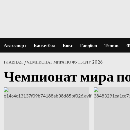
Перейти
к
содержимому
Автоспорт
Баскетбол
Бокс
Гандбол
Теннис
Ф
ГЛАВНАЯ
ЧЕМПИОНАТ МИРА ПО ФУТБОЛУ 2026
Чемпионат мира п