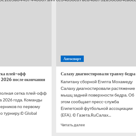
рала
фаворитов
рланды
ЧМ-2026
енальти
после
тче
группового
этапа
ала
турнира
026
Автоспорт
тка плей-офф
Салаху диагностировали травму бедра
 2026 после окончания
Капитану сборной Египта Мохамеду
Салаху диагностировали растяжение
олная сетка плей-офф
мышц задней поверхности бедра. Об
 2026 года. Команды
этом сообщает пресс-служба
перников по первому
Египетской футбольной ассоциации
о турниру.© Global
(EFA). © Газета.RuСалах...
Прочитать
Читать далее
итать
больше
ше
о