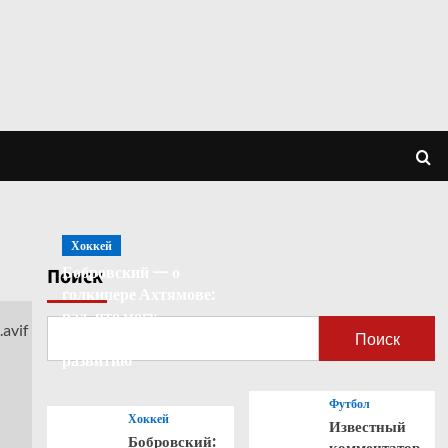
Хоккей
Бобровский — о
Поиск
голкипере Ахтямове:
рад, что могу
способствовать его
Поиск
развитию
Футбол
Хоккей
Известный
Бобровский:
комментатор