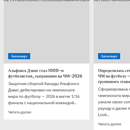
прокомментировал
обыг
вылет
Ниде
сборной
по п
Германии
в ма
с чемпионата
1/16
мира
фин
ЧМ-2
Автоспорт
Автоспорт
Альфонсо Дэвис стал 1000-м
Определилась се
футболистом, сыгравшим на ЧМ-2026
ЧМ по футболу –
группового этапа
Защитник сборной Канады Альфонсо
Сформирована п
Дэвис дебютировал на чемпионате
чемпионата мира
мира по футболу — 2026 в матче 1/16
узнали своих со
финала с национальной командой...
раунду и далее п
Прочитать
Читать далее
Look...
больше
о
Проч
Читать далее
Альфонсо
боль