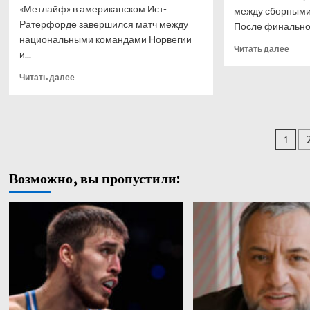
«Метлайф» в американском Ист-
между сборными 
Ратерфорде завершился матч между
После финального
национальными командами Норвегии
Проч
Читать далее
и...
боль
о
Прочитать
Читать далее
Бель
больше
и Ир
о
не з
Дубль
голо
Холанда
Паг
1
в ма
помог
чемп
Норвегии
зап
мира
обыграть
Возможно, вы пропустили:
по ф
Сенегал
— 20
и гарантированно
выйти
в плей-
офф