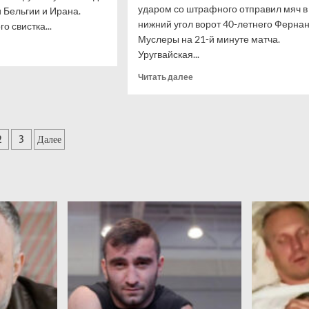
ударом со штрафного отправил мяч в
Бельгии и Ирана.
нижний угол ворот 40-летнего Ферна
 свистка...
Муслеры на 21-й минуте матча.
итать
Уругвайская...
ше
Прочитать
Читать далее
гия
больше
ан
о
абили
Ленини
в
из «Краснодара»
инация
тче
2
3
Далее
забил
ионата
1-
исей
й
утболу
гол
26
Кабо-
Верде
в истории
ЧМ –
Уругваю
дальним
ударом
со штрафного