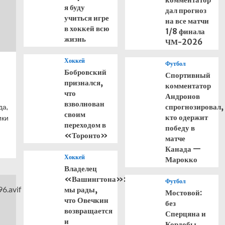
я буду
дал прогноз
учиться игре
на все матчи
в хоккей всю
1/8 финала
жизнь
ЧМ-2026
Хоккей
Футбол
Бобровский
Спортивный
признался,
комментатор
что
Андронов
взволнован
спрогнозировал,
да,
своим
кто одержит
ики
переходом в
победу в
«Торонто»
матче
Канада —
Хоккей
Марокко
Владелец
«Вашингтона»:
Футбол
мы рады,
Мостовой:
что Овечкин
без
возвращается
Сперцяна и
и
Кордобы