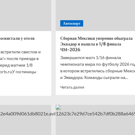
Автоспорт
освистали у отеля
Сборная Мексики уверенно обыграла
Эквадор и вышла в 1/8 финала
ЧМ-2026
встретили свистом и
Завершился матч 1/16 финала
а!» после приезда в
чемпионата мира по футболу 2026 го
перед матчем 1/8
в котором встретились сборные Мекс
rts.ruУ гостиницы
и Эквадора. Команды сыграли на...
Прочитать
итать
Читать далее
больше
ше
о
Сборная
ную
Мексики
ии
уверенно
стали
обыграла
еля
Эквадор
хико
и вышла