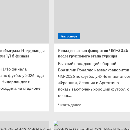
в 1/8
финала
ЧМ-2026
Автоспорт
о обыграла Нидерланды
Роналдо назвал фаворитов ЧМ-2026
тче 1/16 финала
после группового этапа турнира
Бывший нападающий сборной
ч 1/16 финала
Бразилии Роналдо назвал фаворитов
 по футболу 2026 года
ЧМ-2026 по футболу.© Чемпионат.c
 Нидерландов и
«Франция, Испания и Аргентина
роходила на стадионе
показывают очень хороший футбол, о
очень...
итать
Прочитать
Читать далее
ше
больше
о
ная
Роналдо
кко
назвал