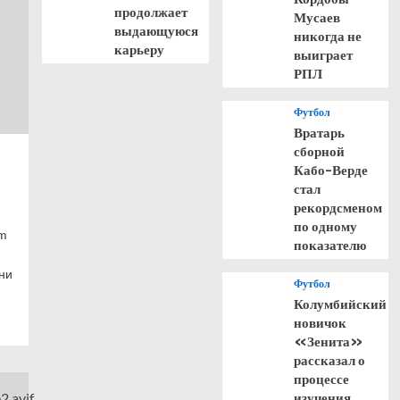
продолжает
Мусаев
выдающуюся
никогда не
карьеру
выиграет
РПЛ
Футбол
Вратарь
сборной
Кабо-Верде
стал
рекордсменом
по одному
om
показателю
ни
Футбол
Колумбийский
новичок
«Зенита»
рассказал о
процессе
изучения