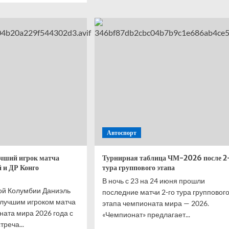
Салаху
делилась
диагностировали
а
травму
-
бедра
о футболу
е
чания
пового
а
Автоспорт
учший игрок матча
Турнирная таблица ЧМ-2026 после 2
 и ДР Конго
тура группового этапа
В ночь с 23 на 24 июня прошли
ой Колумбии Даниэль
последние матчи 2-го тура групповог
 лучшим игроком матча
этапа чемпионата мира — 2026.
ната мира 2026 года с
«Чемпионат» предлагает...
треча...