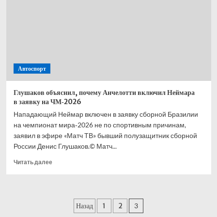
Автоспорт
Глушаков объяснил, почему Анчелотти включил Неймара
в заявку на ЧМ‑2026
Нападающий Неймар включен в заявку сборной Бразилии
на чемпионат мира‑2026 не по спортивным причинам,
заявил в эфире «Матч ТВ» бывший полузащитник сборной
России Денис Глушаков.© Матч...
Прочитать
Читать далее
больше
о
Глушаков
объяснил,
Пагинация
Назад
1
2
3
почему
Анчелотти