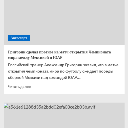
матче
перед
ЧМ-2026
Автоспорт
Григорян сделал прогноз на матч открытия Чемпионата
мира между Мексикой и ЮАР
Российский тренер Александр Григорян заявил, что в матче
открытия чемпионата мира по футболу ожидает победы
сборной Мексики над командой ЮАР....
Прочитать
Читать далее
больше
о
Григорян
сделал
прогноз
на матч
открытия