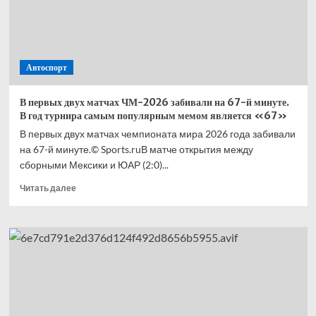
Автоспорт
В первых двух матчах ЧМ-2026 забивали на 67-й минуте.
В год турнира самым популярным мемом является «67»
В первых двух матчах чемпионата мира 2026 года забивали
на 67-й минуте.© Sports.ruВ матче открытия между
сборными Мексики и ЮАР (2:0)...
Прочитать
Читать далее
больше
о
В первых
двух
матчах
ЧМ-2026
забивали
на 67-
й