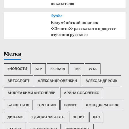
показателю
Футбол
Колумбийский новичок
«Зенита» рассказал о процессе
изучения русского
Метки
#НОВОСТИ
ATP
FERRARI
IIHF
WTA
АВТОСПОРТ
АЛЕКСАНДР ОВЕЧКИН
АЛЕКСАНДР УСИК
АНДРЕА КИМИ АНТОНЕЛЛИ
АРИНА СОБОЛЕНКО
БАСКЕТБОЛ
В РОССИИ
В МИРЕ
ДЖОРДЖ РАССЕЛЛ
ДИНАМО
ЕДИНАЯ ЛИГА ВТБ
ЗЕНИТ
КХЛ