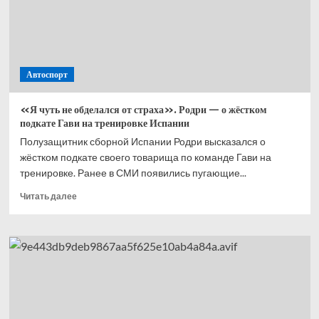
3 миллиона
рублей
Автоспорт
«Я чуть не обделался от страха». Родри — о жёстком
подкате Гави на тренировке Испании
Полузащитник сборной Испании Родри высказался о
жёстком подкате своего товарища по команде Гави на
тренировке. Ранее в СМИ появились пугающие...
Прочитать
Читать далее
больше
о
«Я чуть
не обделался
от страха».
Родри
— о жёстком
подкате
Гави