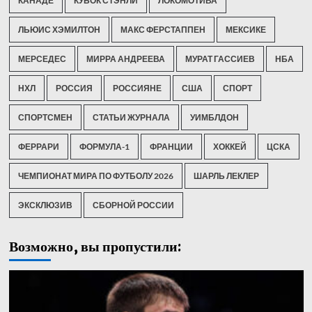
КАНАДЕ
КУБОК СТЭНЛИ
ЛОКОМОТИВА
ЛЬЮИС ХЭМИЛТОН
МАКС ФЕРСТАППЕН
МЕКСИКЕ
МЕРСЕДЕС
МИРРА АНДРЕЕВА
МУРАТ ГАССИЕВ
НБА
НХЛ
РОССИЯ
РОССИЯНЕ
США
СПОРТ
СПОРТСМЕН
СТАТЬИ ЖУРНАЛА
УИМБЛДОН
ФЕРРАРИ
ФОРМУЛА-1
ФРАНЦИИ
ХОККЕЙ
ЦСКА
ЧЕМПИОНАТ МИРА ПО ФУТБОЛУ 2026
ШАРЛЬ ЛЕКЛЕР
ЭКСКЛЮЗИВ
СБОРНОЙ РОССИИ
Возможно, вы пропустили: