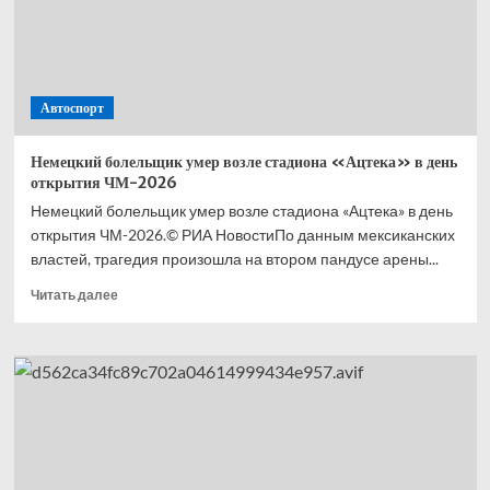
минуте.
В год
турнира
самым
популярным
Автоспорт
мемом
является
«67»
Немецкий болельщик умер возле стадиона «Ацтека» в день
открытия ЧМ-2026
Немецкий болельщик умер возле стадиона «Ацтека» в день
открытия ЧМ-2026.© РИА НовостиПо данным мексиканских
властей, трагедия произошла на втором пандусе арены...
Прочитать
Читать далее
больше
о
Немецкий
болельщик
умер
возле
стадиона
«Ацтека»
в день