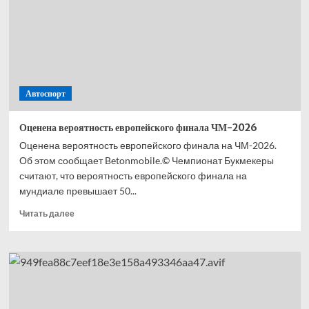
Чемпионата
мира
между
Мексикой
и ЮАР
Автоспорт
Оценена вероятность европейского финала ЧМ-2026
Оценена вероятность европейского финала на ЧМ-2026.
Об этом сообщает Betonmobile.© Чемпионат Букмекеры
считают, что вероятность европейского финала на
мундиале превышает 50...
Прочитать
Читать далее
больше
о
Оценена
вероятность
европейского
финала
ЧМ-2026