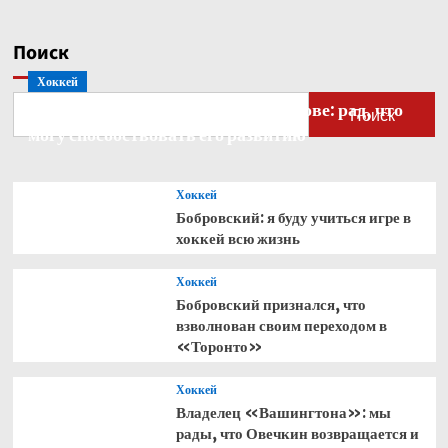
записей
включил
Неймара
Поиск
в заявку
на ЧМ‑2026
Хоккей
Бобровский — о голкипере Ахтямове: рад, что
Поиск
могу способствовать его развитию
Хоккей
Бобровский: я буду учиться игре в
хоккей всю жизнь
Хоккей
Бобровский признался, что
взволнован своим переходом в
«Торонто»
Хоккей
Владелец «Вашингтона»: мы
рады, что Овечкин возвращается и