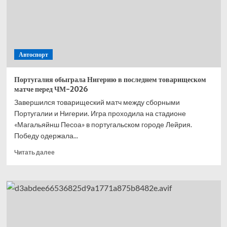
на тренировке
Испании
Автоспорт
Португалия обыграла Нигерию в последнем товарищеском
матче перед ЧМ-2026
Завершился товарищеский матч между сборными
Португалии и Нигерии. Игра проходила на стадионе
«Магальяйнш Песоа» в португальском городе Лейрия.
Победу одержала...
Прочитать
Читать далее
больше
о
Португалия
обыграла
Нигерию
в последнем
товарищеском