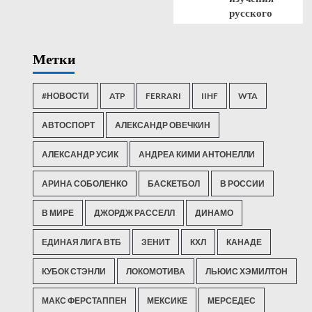
русского
Метки
#НОВОСТИ
ATP
FERRARI
IIHF
WTA
АВТОСПОРТ
АЛЕКСАНДР ОВЕЧКИН
АЛЕКСАНДР УСИК
АНДРЕА КИМИ АНТОНЕЛЛИ
АРИНА СОБОЛЕНКО
БАСКЕТБОЛ
В РОССИИ
В МИРЕ
ДЖОРДЖ РАССЕЛЛ
ДИНАМО
ЕДИНАЯ ЛИГА ВТБ
ЗЕНИТ
КХЛ
КАНАДЕ
КУБОК СТЭНЛИ
ЛОКОМОТИВА
ЛЬЮИС ХЭМИЛТОН
МАКС ФЕРСТАППЕН
МЕКСИКЕ
МЕРСЕДЕС