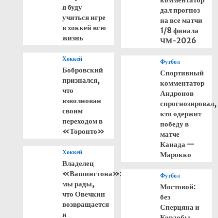
я буду
дал прогноз
учиться игре
на все матчи
в хоккей всю
1/8 финала
жизнь
ЧМ-2026
Хоккей
Футбол
Бобровский
Спортивный
признался,
комментатор
что
Андронов
взволнован
спрогнозировал,
своим
кто одержит
переходом в
победу в
«Торонто»
матче
Канада —
Хоккей
Марокко
Владелец
«Вашингтона»:
Футбол
мы рады,
Мостовой:
что Овечкин
без
возвращается
Сперцяна и
и
Кордобы