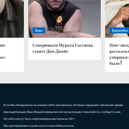
Бокс
Баскетбол
чше
Соперником Мурата Гассиева
Поп-звез
станет Джо Джойс
рассказал
на-
умершем 
было?
Если Вы обнаружили на нашем сайте материалы, которые нарушают авторские права,
принадлежащие Вам, Вашей компании или организации, пожалуйста, сообщите нам.
На сайте могут быть опубликованы материалы 18+!
При цитировании ссылка на источник обязательна.