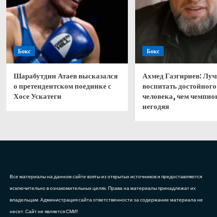
Бокс
Бокс
Шарабутдин Атаев высказался
Ахмед Газгириев: Лу
о претендентском поединке с
воспитать достойного
Хосе Ускатеги
человека, чем чемпио
негодяя
Все материалы на данном сайте взяты из открытых источников и предоставляются
исключительно в ознакомительных целях. Права на материалы принадлежат их
владельцам. Администрация сайта ответственности за содержание материала не
несет. Сайт не является СМИ!