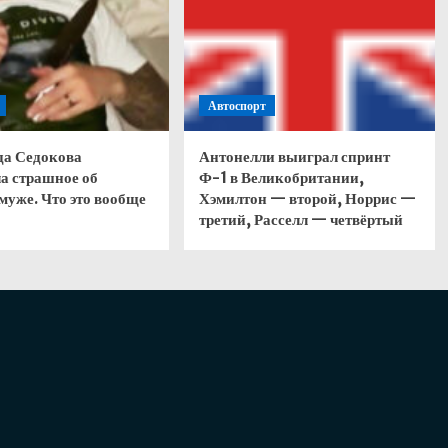
Автоспорт
да Седокова
Антонелли выиграл спринт
а страшное об
Ф-1 в Великобритании,
муже. Что это вообще
Хэмилтон — второй, Норрис —
третий, Расселл — четвёртый