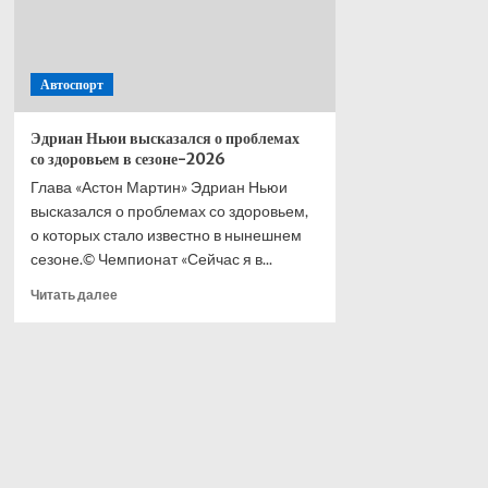
Автоспорт
Эдриан Ньюи высказался о проблемах
со здоровьем в сезоне-2026
Глава «Астон Мартин» Эдриан Ньюи
высказался о проблемах со здоровьем,
о которых стало известно в нынешнем
сезоне.© Чемпионат «Сейчас я в...
Прочитать
Читать далее
больше
о
Эдриан
Ньюи
высказался
о проблемах
со здоровьем
в сезоне-2026