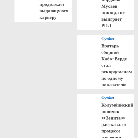
продолжает
Мусаев
выдающуюся
никогда не
карьеру
выиграет
РПЛ
Футбол
Вратарь
сборной
Кабо-Верде
стал
рекордсменом
по одному
показателю
Футбол
Колумбийский
новичок
«Зенита»
рассказал о
процессе
изучения