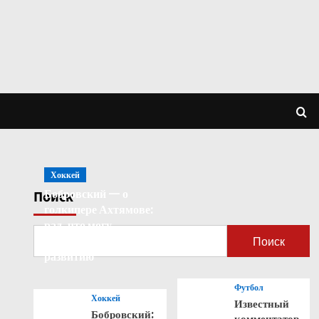
Хоккей
Бобровский — о
Поиск
голкипере Ахтямове:
рад, что могу
способствовать его
Поиск
развитию
Футбол
Хоккей
Известный
Бобровский:
комментатор