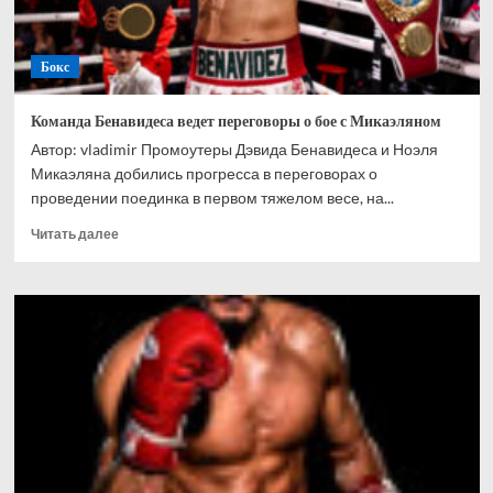
пенальти
в
битве
Бокс
за
выживание.
Итоги
Команда Бенавидеса ведет переговоры о бое с Микаэляном
OLIMPBET
Автор: vladimir Промоутеры Дэвида Бенавидеса и Ноэля
Суперлиги
Микаэляна добились прогресса в переговорах о
проведении поединка в первом тяжелом весе, на...
Прочитать
Читать далее
больше
о
Команда
Бенавидеса
ведет
переговоры
о
бое
с
Микаэляном