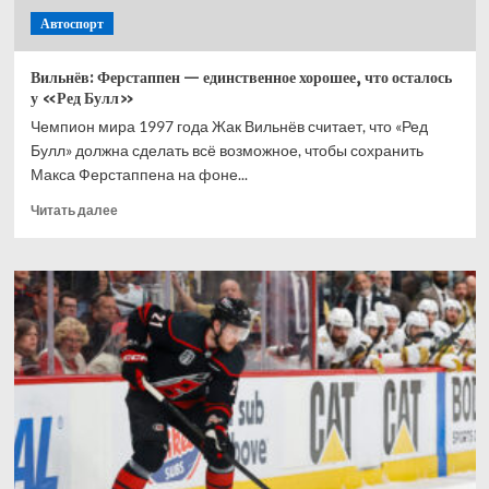
Автоспорт
Вильнёв: Ферстаппен — единственное хорошее, что осталось
у «Ред Булл»
Чемпион мира 1997 года Жак Вильнёв считает, что «Ред
Булл» должна сделать всё возможное, чтобы сохранить
Макса Ферстаппена на фоне...
Прочитать
Читать далее
больше
о
Вильнёв:
Ферстаппен
— единственное
хорошее,
что
осталось
у «Ред
Булл»