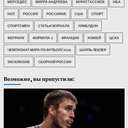
МЕРСЕДЕС
МИРРА АНДРЕЕВА
МУРАТ ГАССИЕВ
НБА
НХЛ
РОССИЯ
РОССИЯНЕ
США
СПОРТ
СПОРТСМЕН
СТАТЬИ ЖУРНАЛА
УИМБЛДОН
ФЕРРАРИ
ФОРМУЛА-1
ФРАНЦИИ
ХОККЕЙ
ЦСКА
ЧЕМПИОНАТ МИРА ПО ФУТБОЛУ 2026
ШАРЛЬ ЛЕКЛЕР
ЭКСКЛЮЗИВ
СБОРНОЙ РОССИИ
Возможно, вы пропустили: