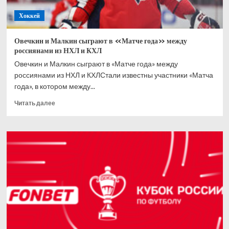
Кубке
Хоккей
Стэнли
Овечкин и Малкин сыграют в «Матче года» между
россиянами из НХЛ и КХЛ
Овечкин и Малкин сыграют в «Матче года» между
россиянами из НХЛ и КХЛСтали известны участники «Матча
года», в котором между...
Прочитать
Читать далее
больше
о
Овечкин
и
Малкин
сыграют
в
«Матче
года»
между
россиянами
из
НХЛ