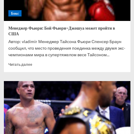
Бокс
Менеджер Фьюри: Бой Фьюри-Джошуа может пройти в
США
Автор: vladimir Менеджер Тайсона Фьюри Спенсер Браун
сообщил, что место проведения поединка между двумя экс-
чемпионами мира в супертяжелом весе Тайсоном...
Прочитать
Читать далее
больше
о
Менеджер
Фьюри:
Бой
Фьюри-
Джошуа
может
пройти
в
США