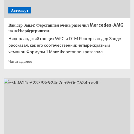
Автоспорт
Ван дер Занде: Ферстаппен очень разозлил Mercedes-AMG
на «Нюрбургринге»
Нидерландский гонщик WEC и DTM Ренгер ван дер Занде
рассказал, как его соотечественник четырёхкратный
чемпион Формулы 1 Макс Ферстаппен разозлил...
Прочитать
Читать далее
больше
о
Ван
дер
Занде:
Ферстаппен
очень
разозлил
Mercedes-
AMG
на «Нюрбургринге»