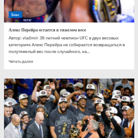
Бокс
Алекс Перейра остается в тяжелом весе
Автор: vladimir 38-летний чемпион UFC в двух весовых
категориях Алекс Перейра не собирается возвращаться в
полутяжелый вес после случайного, на...
Прочитать
Читать далее
больше
о
Алекс
Перейра
остается
в
тяжелом
весе