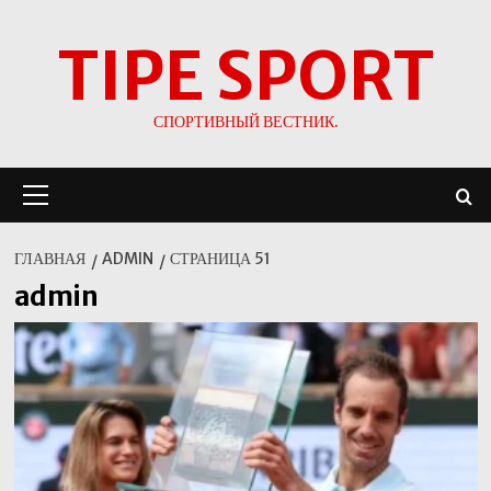
Перейти
TIPE SPORT
к
содержимому
СПОРТИВНЫЙ ВЕСТНИК.
Основное
меню
ГЛАВНАЯ
ADMIN
СТРАНИЦА 51
admin