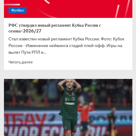
и
Футбол
КХЛ
РФС утвердил новый регламент Кубка России с
сезона-2026/27
Стал известен новый регламент Кубка России. Фото: Кубок
России - Изменение нейминга стадий плей-офф. Игры на
вылет Пути РПЛ и...
Прочитать
Читать далее
больше
о
РФС
утвердил
новый
регламент
Кубка
России
с
сезона-2026/27