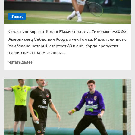
Теннис
Себастьян Корда и Томаш Махач снялись с Уимблдона-2026
Американец Себастьян Корда и чех Томаш Махач снялись с
Уимблдона, который стартует 30 июня. Корда пропустит
турнир из-за травмы спины,...
Прочитать
Читать далее
больше
о
Себастьян
Корда
и
Томаш
Махач
снялись
с
Уимблдона-2026