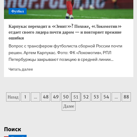
Футбол
Карпукас переходит в «Зенит»? Похоже, «Локомотив»
отдает своего лидера почти даром — и повторяет прежние
ошибки
Вопрос с трансфером футболиста сборной России почти
решен. Артем Карпукас. Фото: ФК «Локомотив», РПЛ
Петербуржцы закрывают позицию в средней линии...
Прочитать
Читать далее
больше
о
Карпукас
переходит
Пагинация
Назад
1
…
48
49
50
51
52
53
54
…
88
в
«Зенит»?
записей
Далее
Похоже,
«Локомотив»
отдает
своего
Поиск
лидера