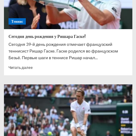
Теннис
Сегодня день рождения у Ришара Гаске!
Сегодня 39-й день рождения отмечает французский
теннисист Ришар Гаске. Гаске родился во французском
Безьё. Первые шаги в теннисе Ришар начал...
Прочитать
Читать далее
больше
о
Сегодня
день
рождения
у
Ришара
Гаске!