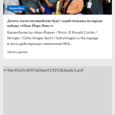
Баскетбол
Десять тысяч полицейских будут задействованы на параде
победы «Нью‑Йорк Никс»
Баскетболисты «Нью‑Йорка» / Фото: © Ronald Cortes /
Stringer / Getty Images Sport / Gettyimages.ru На параде
в честь действующих чемпионов НБА...
Прочитать
Читать далее
больше
о
Десять
тысяч
полицейских
будут
задействованы
на
параде
победы
«Нью‑Йорк
Никс»