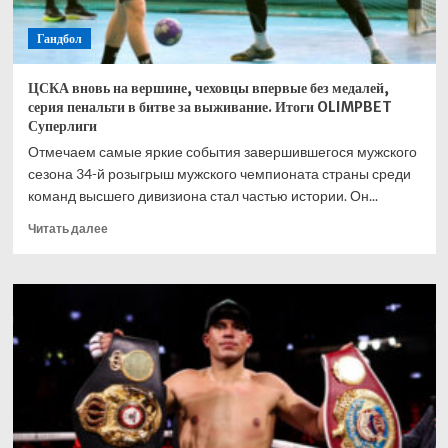
Гандбол
ЦСКА вновь на вершине, чеховцы впервые без медалей,
серия пенальти в битве за выживание. Итоги OLIMPBET
Суперлиги
Отмечаем самые яркие события завершившегося мужского
сезона 34-й розыгрыш мужского чемпионата страны среди
команд высшего дивизиона стал частью истории. Он...
Прочитать
Читать далее
больше
о
ЦСКА
вновь
на
вершине,
чеховцы
впервые
без
медалей,
серия