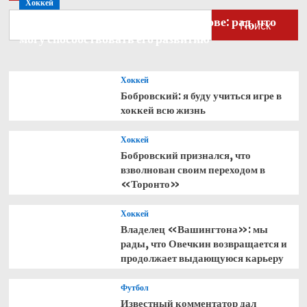
Хоккей
почти
даром
Бобровский — о голкипере Ахтямове: рад, что
Поиск
—
могу способствовать его развитию
и
повторяет
прежние
Хоккей
ошибки
Бобровский: я буду учиться игре в
хоккей всю жизнь
Хоккей
Бобровский признался, что
взволнован своим переходом в
«Торонто»
Хоккей
Владелец «Вашингтона»: мы
рады, что Овечкин возвращается и
продолжает выдающуюся карьеру
Футбол
Известный комментатор дал