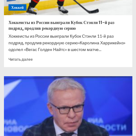
Хоккей
Хоккеисты из России выиграли Кубок Стэнли 11-й раз
подряд, продлив рекордную серию
Хоккеисты из России выиграли Кубок Стэнли 11-й раз
подряд, продлив рекордную серию«Каролина Харрикейнз»
одолел «Вегас Голден Найтс» в шестом матче...
Прочитать
Читать далее
больше
о
Хоккеисты
из
России
выиграли
Кубок
Стэнли
11-
й
раз
подряд,
продлив