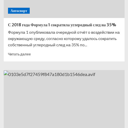
Автоспорт
С 2018 года Формула 1 сократила углеродный след на 35%
Формула 1 опубликовала очередной отчёт о воздействии на
окружающую среду, согласно которому удалось сократить
собственный углеродный след на 35% по...
Прочитать
Читать далее
больше
о
С 2018
года
Формула
1 сократила
углеродный
след
на 35%