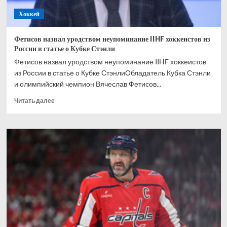
рекордную
Хоккей
серию
Фетисов назвал уродством неупоминание IIHF хоккеистов из
России в статье о Кубке Стэнли
Фетисов назвал уродством неупоминание IIHF хоккеистов
из России в статье о Кубке СтэнлиОбладатель Кубка Стэнли
и олимпийский чемпион Вячеслав Фетисов...
Прочитать
Читать далее
больше
о
Фетисов
назвал
уродством
неупоминание
IIHF
хоккеистов
из
России
в
статье
о