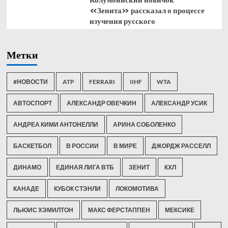
«Зенита» рассказал о процессе
изучения русского
Метки
#НОВОСТИ
ATP
FERRARI
IIHF
WTA
АВТОСПОРТ
АЛЕКСАНДР ОВЕЧКИН
АЛЕКСАНДР УСИК
АНДРЕА КИМИ АНТОНЕЛЛИ
АРИНА СОБОЛЕНКО
БАСКЕТБОЛ
В РОССИИ
В МИРЕ
ДЖОРДЖ РАССЕЛЛ
ДИНАМО
ЕДИНАЯ ЛИГА ВТБ
ЗЕНИТ
КХЛ
КАНАДЕ
КУБОК СТЭНЛИ
ЛОКОМОТИВА
ЛЬЮИС ХЭМИЛТОН
МАКС ФЕРСТАППЕН
МЕКСИКЕ