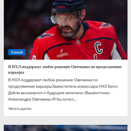
игроков
«Каролины»
в
материале
о
Кубке
Стэнли
Хоккей
В НХЛ поддержат любое решение Овечкина по продолжению
карьеры
В НХЛ поддержат любое решение Овечкина по
продолжению карьерыЗаместитель комиссара НХЛ Билл
Дэйли высказался о будущем капитана «Вашингтона»
Александра Овечкина.«Я бы хотел,...
Прочитать
Читать далее
больше
о
В
НХЛ