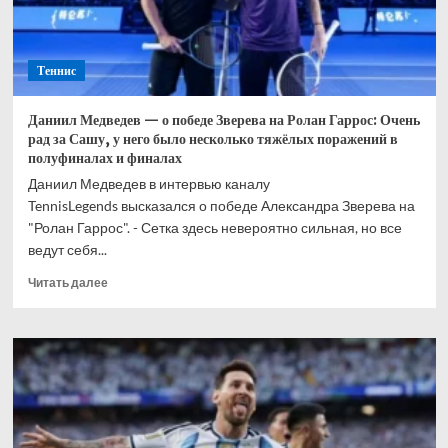
Теннис
Даниил Медведев — о победе Зверева на Ролан Гаррос: Очень
рад за Сашу, у него было несколько тяжёлых поражений в
полуфиналах и финалах
Даниил Медведев в интервью каналу
TennisLegends высказался о победе Александра Зверева на
"Ролан Гаррос". - Сетка здесь невероятно сильная, но все
ведут себя...
Прочитать
Читать далее
больше
о
Даниил
Медведев
—
о
победе
Зверева