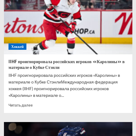
обладатель
Кубка
Стэнли,
ни
разу
не
сыгравший
в
Хоккей
плей-
офф
IIHF проигнорировала российских игроков «Каролины» в
материале о Кубке Стэнли
IIHF проигнорировала российских игроков «Каролины» в
материале о Кубке СтэнлиМеждународная федерация
хоккея (IIHF) проигнорировала российских игроков
«Каролины» в материале о...
Прочитать
Читать далее
больше
о
IIHF
проигнорировала
российских