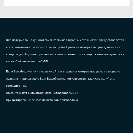
Все материалы на данном сайте взяты из открытых источников и предоставляются
исключительно в ознакомительных целях. Права на материалы принадлежат их
владельцам. Администрация сайта ответственности за содержание материала не
несет. Сайт не является СМИ!
Если Вы обнаружили на нашем сайте материалы, которые нарушают авторские
права, принадлежащие Вам, Вашей компании или организации, пожалуйста,
сообщите нам.
На сайте могут быть опубликованы материалы 18+!
При цитировании ссылка на источник обязательна.