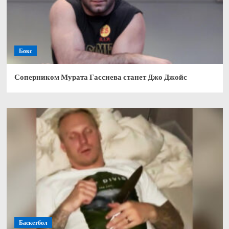
Бокс
Соперником Мурата Гассиева станет Джо Джойс
Баскетбол