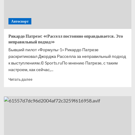
Автоспорт
Рикардо Патрезе: «Расселл постоянно оправдывается. Это
неправильный подход»
Бывший пилот «Формулы-1» Рикардо Патрезе
раскритиковал Джорджа Расселла за неправильный подход
к выступлениям.© Sports.ruПо мнению Патрезе, с таким
настроем, как сейчас,...
Прочитать
Читать далее
больше
о
Рикардо
Патрезе:
«Расселл
постоянно
оправдывается.
Это
неправильный