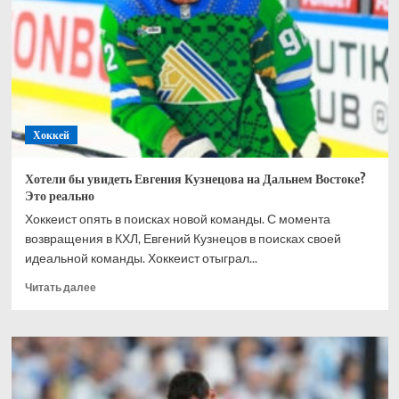
Овечкина
после
переезда
в
США:
жил
у
него
Хоккей
дома,
он
меня
Хотели бы увидеть Евгения Кузнецова на Дальнем Востоке?
кормил
Это реально
Хоккеист опять в поисках новой команды. С момента
возвращения в КХЛ, Евгений Кузнецов в поисках своей
идеальной команды. Хоккеист отыграл...
Прочитать
Читать далее
больше
о
Хотели
бы
увидеть
Евгения