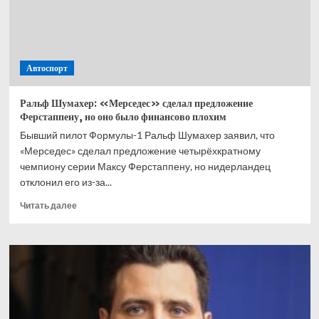
подход»
Автоспорт
Ральф Шумахер: «Мерседес» сделал предложение
Ферстаппену, но оно было финансово плохим
Бывший пилот Формулы-1 Ральф Шумахер заявил, что
«Мерседес» сделал предложение четырёхкратному
чемпиону серии Максу Ферстаппену, но нидерландец
отклонил его из-за...
Прочитать
Читать далее
больше
о
Ральф
Шумахер:
«Мерседес»
сделал
предложение
Ферстаппену,