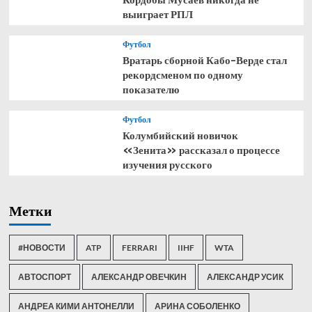
выиграет РПЛ
Футбол
Вратарь сборной Кабо-Верде стал
рекордсменом по одному
показателю
Футбол
Колумбийский новичок
«Зенита» рассказал о процессе
изучения русского
Метки
#НОВОСТИ
ATP
FERRARI
IIHF
WTA
АВТОСПОРТ
АЛЕКСАНДР ОВЕЧКИН
АЛЕКСАНДР УСИК
АНДРЕА КИМИ АНТОНЕЛЛИ
АРИНА СОБОЛЕНКО