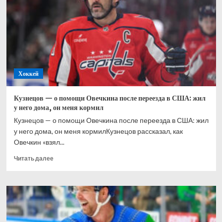
дискриминацию
россиян
Хоккей
Кузнецов — о помощи Овечкина после переезда в США: жил
у него дома, он меня кормил
Кузнецов — о помощи Овечкина после переезда в США: жил
у него дома, он меня кормилКузнецов рассказал, как
Овечкин «взял...
Прочитать
Читать далее
больше
о
Кузнецов
—
о
помощи