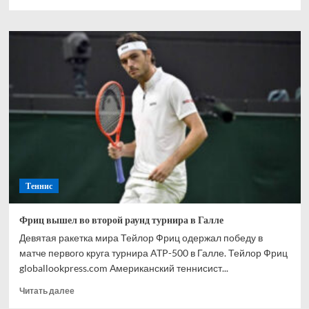
больше
о
Тарпищев
рассказал,
что
нужно
Андреевой
для
успешного
выступления
на
Уимблдоне
Теннис
Фриц вышел во второй раунд турнира в Галле
Девятая ракетка мира Тейлор Фриц одержал победу в
матче первого круга турнира ATP-500 в Галле. Тейлор Фриц
globallookpress.com Американский теннисист...
Прочитать
Читать далее
больше