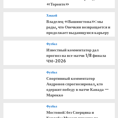
«Торонто»
Хоккей
Владелец «Вашингтона»: мы
рады, что Овечкин возвращается и
продолжает выдающуюся карьеру
Футбол
Известный комментатор дал
прогноз на все матчи 1/8 финала
ЧМ-2026
Футбол
Спортивный комментатор
Андронов спрогнозировал, кто
одержит победу в матче Канада —
Марокко
Футбол
Мостовой: без Сперцяна и
Кордобы Мусаев никогда не