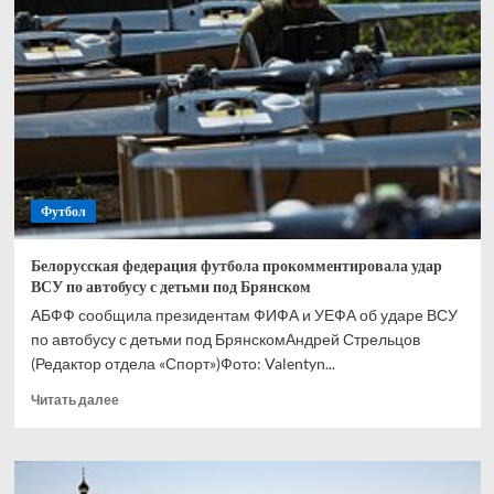
еще
один
рекорд
чемпионатов
мира
Футбол
Белорусская федерация футбола прокомментировала удар
ВСУ по автобусу с детьми под Брянском
АБФФ сообщила президентам ФИФА и УЕФА об ударе ВСУ
по автобусу с детьми под БрянскомАндрей Стрельцов
(Редактор отдела «Спорт»)Фото: Valentyn...
Прочитать
Читать далее
больше
о
Белорусская
федерация