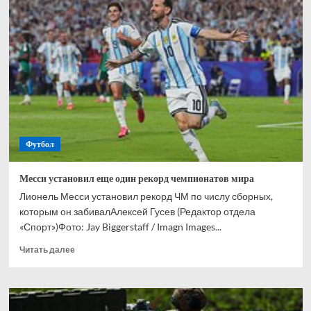
Сперцяну
подходит
Серия
А
—
ему
нужно
соглашаться
на
переход
в
Футбол
«Комо»
Месси установил еще один рекорд чемпионатов мира
Лионель Месси установил рекорд ЧМ по числу сборных,
которым он забивалАлексей Гусев (Редактор отдела
«Спорт»)Фото: Jay Biggerstaff / Imagn Images...
Прочитать
Читать далее
больше
о
Месси
установил