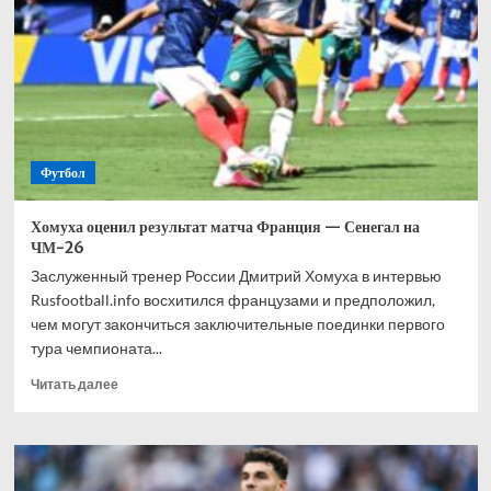
на
чемпионате
мира
доставляет
сложности
вратарям
Футбол
Хомуха оценил результат матча Франция — Сенегал на
ЧМ-26
Заслуженный тренер России Дмитрий Хомуха в интервью
Rusfootball.info восхитился французами и предположил,
чем могут закончиться заключительные поединки первого
тура чемпионата...
Прочитать
Читать далее
больше
о
Хомуха
оценил
результат