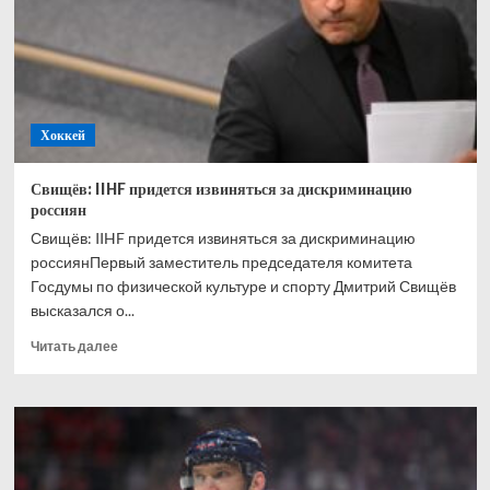
решения
будут
приниматься
с
учётом
интересов
Хоккей
сборной
Свищёв: IIHF придется извиняться за дискриминацию
россиян
Свищёв: IIHF придется извиняться за дискриминацию
россиянПервый заместитель председателя комитета
Госдумы по физической культуре и спорту Дмитрий Свищёв
высказался о...
Прочитать
Читать далее
больше
о
Свищёв:
IIHF
придется
извиняться
за