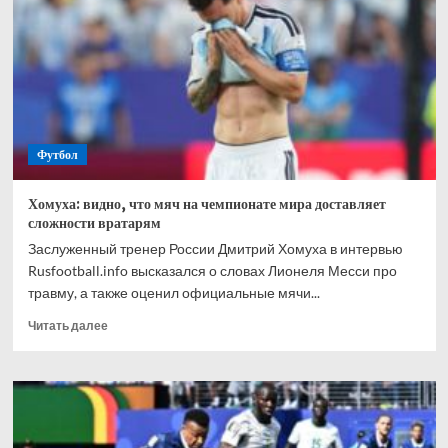
Кузнецова
на
Дальнем
Востоке?
Это
реально
Футбол
Хомуха: видно, что мяч на чемпионате мира доставляет
сложности вратарям
Заслуженный тренер России Дмитрий Хомуха в интервью
Rusfootball.info высказался о словах Лионеля Месси про
травму, а также оценил официальные мячи...
Прочитать
Читать далее
больше
о
Хомуха:
видно,
что
мяч