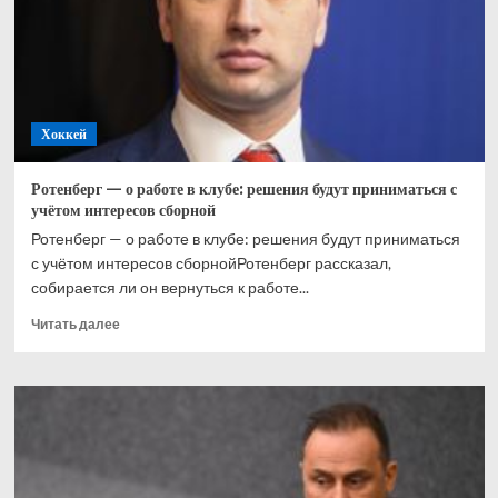
но оно
было
финансово
плохим
Хоккей
Ротенберг — о работе в клубе: решения будут приниматься с
учётом интересов сборной
Ротенберг — о работе в клубе: решения будут приниматься
с учётом интересов сборнойРотенберг рассказал,
собирается ли он вернуться к работе...
Прочитать
Читать далее
больше
о
Ротенберг
—
о
работе
в
клубе: