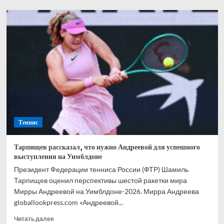
Медведев:
Переход
с
грунта
очень
сложен,
но
мне
нравится
трава
Теннис
Тарпищев рассказал, что нужно Андреевой для успешного
выступления на Уимблдоне
Президент Федерации тенниса России (ФТР) Шамиль
Тарпищев оценил перспективы шестой ракетки мира
Мирры Андреевой на Уимблдоне-2026. Мирра Андреева
globallookpress.com «Андреевой...
Прочитать
Читать далее