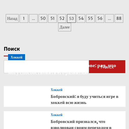
о
Фриц
вышел
Пагинация
Назад
1
…
50
51
52
53
54
55
56
…
88
во
второй
записей
Далее
раунд
турнира
в
Галле
Поиск
Хоккей
Бобровский — о голкипере Ахтямове: рад, что
Поиск
могу способствовать его развитию
Хоккей
Бобровский: я буду учиться игре в
хоккей всю жизнь
Хоккей
Бобровский признался, что
взволнован своим переходом в