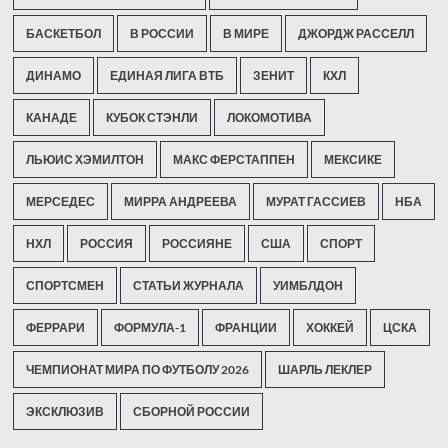
БАСКЕТБОЛ
В РОССИИ
В МИРЕ
ДЖОРДЖ РАССЕЛЛ
ДИНАМО
ЕДИНАЯ ЛИГА ВТБ
ЗЕНИТ
КХЛ
КАНАДЕ
КУБОК СТЭНЛИ
ЛОКОМОТИВА
ЛЬЮИС ХЭМИЛТОН
МАКС ФЕРСТАППЕН
МЕКСИКЕ
МЕРСЕДЕС
МИРРА АНДРЕЕВА
МУРАТ ГАССИЕВ
НБА
НХЛ
РОССИЯ
РОССИЯНЕ
США
СПОРТ
СПОРТСМЕН
СТАТЬИ ЖУРНАЛА
УИМБЛДОН
ФЕРРАРИ
ФОРМУЛА-1
ФРАНЦИИ
ХОККЕЙ
ЦСКА
ЧЕМПИОНАТ МИРА ПО ФУТБОЛУ 2026
ШАРЛЬ ЛЕКЛЕР
ЭКСКЛЮЗИВ
СБОРНОЙ РОССИИ