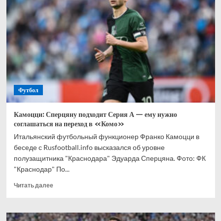
матча
Франция
—
Сенегал
на
ЧМ-26
Футбол
Камоцци: Сперцяну подходит Серия А — ему нужно
соглашаться на переход в «Комо»
Итальянский футбольный функционер Франко Камоцци в
беседе с Rusfootball.info высказался об уровне
полузащитника "Краснодара" Эдуарда Сперцяна. Фото: ФК
"Краснодар" По...
Прочитать
Читать далее
больше
о
Камоцци: