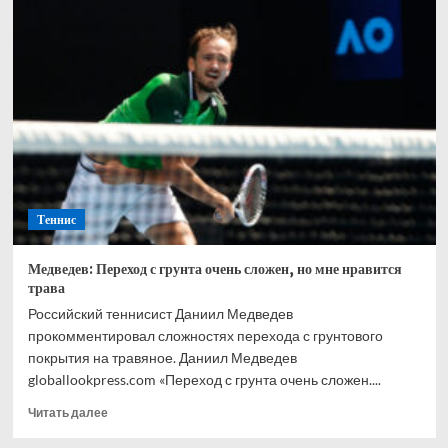
место
проведения
матча
за
Суперкубок
России
между
«Спартаком»
и
«Зенитом»
Теннис
Медведев: Переход с грунта очень сложен, но мне нравится
трава
Российский теннисист Даниил Медведев
прокомментировал сложностях перехода с грунтового
покрытия на травяное. Даниил Медведев
globallookpress.com «Переход с грунта очень сложен....
Прочитать
Читать далее
больше
о