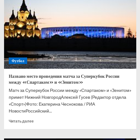
футбола
прокомментировала
удар
ВСУ
по
автобусу
с
детьми
под
Брянском
Футбол
Названо место проведения матча за Суперкубок России
между «Спартаком» и «Зенитом»
Матч за Суперкубок России между «Спартаком» и «Зенитом»
примет Нижний НовгородАлексей Гусев (Редактор отдела
«Спорт»)Фото: Екатерина Чеснокова / РИА
НовостиРоссийский...
Прочитать
Читать далее
больше
о
Названо